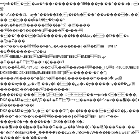
++jwh�K��٨u�!r��x�������^i׫���y�'��^���u�,n�u������y�^��h�ץ�
蟚
�^o*Z���2)♩ay�^��h��$�)j�(�!ij���^��a�����u��
��-����qǩ�Iܡا� �ן��^
��y�b�yz�������j�^tZ+�����
�r��{k�Y�q�!y�lz�u���-��-
���^���i�Oqǩ�����y��I���kkjwy�z�D���x
�*]y�Z���
�!x*'��%��r��y�rب�G���b��Ţ��ם��++jwH?
�Ա��L����+o*Z�ɨu
毢'l4��d�J+,��(�z'[Z���m�W���^���Q�M3��8ݓ-
�D��L�DE"7]\��lz�)���k'!
DK8��554@5!DF��x%,����9b��8�ږǂQ�=4�0C�O��D��L#�4@�L�9D�
DK8��H�DD�X
�����q�!x��)��l��h��^}�ޮm�����-�t^�笵
�V��W0����^�笵qh��u�E�������m���ڝ�6癭
����ny��ڝ�v瀅 ��y�b���ڝ�v�y�����ny��ڝ�6癭
����nx ��y�b�yz������!
[ʖ���(�@'��� �@Q�=5��++jwh�K����,
DK8��M3��8ДD��L�DE"7]b~+��n���h^ƶ�v���׬�˫�ǭ��\�%,��<
䓶��r���h��!
DK8��M3��Dz,�,�*'���O*^j�e�ƭ�����'��֩�X�jب����qǩ�Iܡا�
�ן��^ �!x*'��%��r���h��Ţ��ם��++jwH<*'��-
���y�Z�+�r���h��! DK8��9$� B�J;
(��ܡ׮���jg��'ij�0��O��ڝ�t�M=��}zf��蝂f���&��܅��
�^�m4�kkjwkz۫��_�����'r��zw2�f�xv�vW���f�[bi�ajwezh\
�W�����f�[b�w�