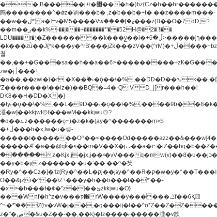
�>�,B�����j+t�޲���h�)bz{Cz�h��hr�������V��O��,����^j۫z�á'(�f�u�^r�b�w�
隝��������^�ǿz�讷���b� ,z�b��b�+t� ��z����m���-
��w��ڶ*' a�I=v�M5����Vޱ�]����ש���z{B��O�7 dD,?
��m��ږ��k%-��j���+�������*'��52H@�2�`!��
LDU����r�ݱ�Z��������k���y͇��i�+ڵ�6>�����jך���!
�k���zǜ��J{*k���y�^rB'���jZk���zV��(^rM)�+ڵ����+bz�k���z�)�+ڵ�rnnX�~�ܶ*'r�
춻
��,��+�G���sa��h��a��6>���������+zҞ�G���
zw�j׀���!
�a��,
��zwi�)�r.�X��۫�˫�ǭ��\�%,��DD�D��ԅk��
'Z���r����\��lz�)��BQ�=4�-Q VD_j[r���h��!
DK8��H�DD�X�}
�ly˫�ǭ��\�%,��L�9D��˫�ǭ��\�%,����9b��8�k�
涶�w]��kkjwt۞f���wM��kkjwu۞?
�d��ܥz������ǫ~)�z�k�{ay�^�������m>$
�+ڵ���b�x,lw�u�솋-
�����I�������O^��<����Od�����azz��&���w]4�
�����Ǣ�a��@qǩ�ױ��m�V��X�jب��a�i~�iZ��bq�b��Z��)���ھ'♨
������z�Kjx.j�jx,j��ʶ�vV���q�mw(v)��8�u��jכ�&��ਞ��f�j�
��y�b�yz������ �u�'��.��^�笶
�Ry�^��Cz�]�˦z{Ry�^��L�קj��jגy�^��R�ק�w�y�^��T���I�<-
O��&jzi�^ ��\Z+���y�h��b���t��*'��-
�x>�b���t�¢�"z�]��ئzkkjwu�O}
���Wnf�h^ƶ�v���׬קrW����y������ݢf��6Қ⽫
^~�ܶ*'��Z(tv�vW�j��,�g���ij�l��^o*Z��Z�Z������ݥ�a�����֫����a��)���q�!y�����W������ky�r��.�*�z��j
z�"�ڝ�&u�Z��-��,��k}�lz����˫�����涶�v歆