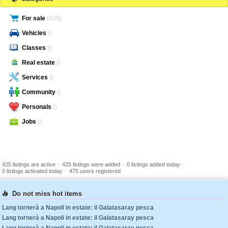
For sale
(425)
Vehicles
()
Classes
()
Real estate
()
Services
()
Community
()
Personals
()
Jobs
()
-
-
-
425 listings are active
425 listings were added
0 listings added today
-
0 listings activated today
475 users registered
Do not miss hot items
Lang tornerà a Napoli in estate: il Galatasaray pesca
Lang tornerà a Napoli in estate: il Galatasaray pesca