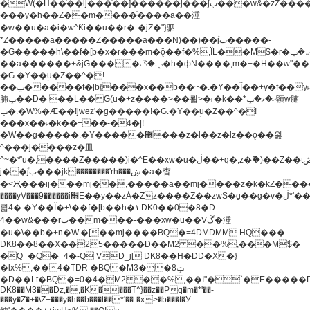
�W(�H��֫��ij���֫��]������j���۫jب���w&�zZ�����i�<�]4���y�Z�Ǯ�[Z����-
���y�h��Z��m����֫����a��涶
�w��u�a�i�w^Ƙi��u��r�-�jZ�"}驷
*Z�����a�����Z�����a���N)��)��۫jب�����-
�G�����h\��f�[b�x�r���m�ǭ��f�%,ÏL��M$�r�܅�ݕ�&���rب��m���-
��a������+&jG����ݕ�ڱ�h�фN����,m�+�H��w"��!
�G.�Y��ؚu�Z��^�!
��ݕ�����f�[b{���x��b��~�.�Y��آ��+y�f��y˫���w�w
腩ݕ��D� ��L�� G(u�+z����>��뢻>�˫�k��*ޚ�ޅ�ݕ顊w腩
ݕ�.�W%�Ǣ��!jwez'�g�����!�G.�Y��ؚu�Z��^�!
���x��˫�k��+��-�4�|!
�W��g�����.�Y��؜���޶���z�l��z�lz��ǫ��욇
^���j����z�⽫
^~�ܶ*'u�,����Z�����)i�^E��xw�u�ڶ֜��+q�,z�ޮ�)��Z��tۆ��ڞ����z�����*Z�Ǭ[ږ'GM3ۺױ������rG�t#��g����j����jk-
j��۫jب���jk��������'rh���ښ�a�杳
�<Җ���ij���mj��,�����a��mj����z�k�kZ�����jx��z���4���
����yV���9������i׫E��y��zȦ�Zz����Z��zwS�g��g�v�ڶ*'��z�l��
뢻4�.�Y��آ�+\��f�[b��h�١ DK0��0�8�D
4��w&���rب��m���-���xw�u��Vڱ�涶
�u�\��b�+n�W.�[��mj����BQ�=4DMDMM HQ���
DK8��8��X��25�����D��M2 ��%,���M$�
�Q=�Q�=4�-Q VD_j[ DK8��H�DD�X�}
�lx%,��4�TDR �BQ�M3��8ݓ-
�D��Lt�
BQ�=0�4�M2 ��%,��I"�`�E�����D��M$�TDH��I7ږǂQ�=1�
DK8��M3��Dz,�,�K����T^}��z��Pq�m�*'��-
���y�Z�+�\Z+���y�h��b���t��*'��-�x>�b���t�Ӯ