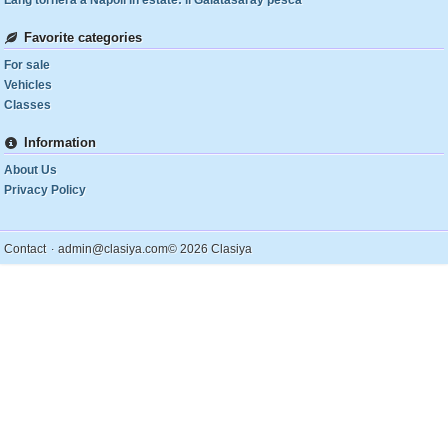
Lang tornerà a Napoli in estate: il Galatasaray pesca
Favorite categories
For sale
Vehicles
Classes
Information
About Us
Privacy Policy
.
Contact
admin@clasiya.com
© 2026 Clasiya