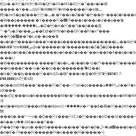
杚(u�.�X�)ߢ)ߢ�vW�Q�4S�M3�81�״��z�l�竮
����.�Y��ثzj/z�vW��)ߢ�vW���\���w腩ݕ
蟶)�zwS�g�{����ݕ�.�Y��ؚu�Z��^���(b~���)�r���m�ǥy�f�M4�'�z����6�M+z����4��^z���L!
�W��g�����.�Y��؜���޶���z�l��z�lz��ǫ��쮛
�ا�����-����۫jب�[Z��m���^j��ji���⽫
^~�ܶ*'u�,F�r��ښ��E@�6N�h��O���x*'���-
��[�׿��?�Laj�-�ǫ��톷
�v�(�����m���'m�֫��ij���֫��]������j���۫jب��&k��y����jk-
���v�t�^tzwi�)���ښǧv�"�����z�"������y�Z�Ǯ�[Z����-
���y�h��Z��������y�h��Z�ǝ��^��m��8�4��ij�v�!zg���a�
�֥ ��L!
�W��g������:�����y�rب�˩��b�+p�)^r������l��B�y�g�����v�,��%��h��-
��ky���{^��+y�^��oz��ʗ������ޮ'�竝��}
�lz���ky������bz{Zu�颻^���z�춽�M0"���8�D 7-
�'��,����ǭnZ�)ಇ$}
�l{��zwO9$���^�����{^��ޞ an�gz����ݶ��ܫz��I7�v�"���L��ֹ�z���h���ꔱ���������ݢe,z�
z{k���
��z{Sʗ���bq�b��� ����W�r�^v��z���ק�����u�M4�M4ҹ�z�q�m���z���w��*'��jX�z��z�Ţ��ם�
涶
�w]��kkjwt۞f���wM��kkjwu۞+����w�+^��$�ꬡ���(rKh��B�y�
朆
���lj�,��"~++z�.�Ǭ��z���rZ,z����z�(rG��G(�ا���+^��$��$z������nz�(rG���^z�_���r(rG���,}
�h��+z۫��-jW(�w��*'��-
jP��{�+�jקu�.��(rG��֫��a��i��^��h�{f�׫�ܩ�+ڵ���b�w]���n��jk?
�d�E� ���������u���'��\���j�>}