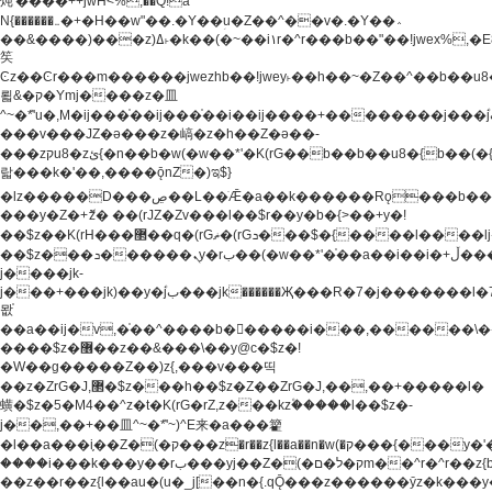
炖'����++jwH<%,��Q!a
N{������܅�+�H��w"��.�Y��ؚu�Z��^��v�.�Y��؞
��&����)���z)ߡ˫�k��(�~��i١r�^r���b��"��!jwex%,�E8t�<#��{Jު
笶
Ͼz��Ͼr���m������jwezhb��!jwey˫��h��~�Z��^��b��
뢻&�ק�Ymj����z�⽫
^~�ܶ*'u�,M�ij���֫��ij���֫��i��ij����+��������j���۫jب���w.���s)����jk-
���v���JZ�ǝ���z�嵪�z�h��Z�ǝ��-
���zקu8�zئ{�n��b�w(�w��*'�K(rG��b��b��u8�{b��(�{l����(�˫����ئy��N)���$~���^�,��+��
랇���k�'��,����ǭnZ�)ಇ$}
�lz�����D���ڝ��L��ֹǢ�a��k������Rǫ���b���v���������zZ�Zt*'��-
���y�Z�+ޮz� ��(rJZ�Zv���l��$r��y�b�{>��+y�!
��$z��K(rH���޲��q�(rGޡ�(rGܖ���$�{����l����lj�������,���ˬ���M4��+y�!
��$z���ܖ������ܢy�rب��(�w��*'�֫��a��i��i�+ڵ���b�w]�����jk-
j����jk-
j���+���jk)��y�۫jب���jk������Җ���R�7�j�������l�7��n)j�v���
뫖֫
��a��ij�v,�֫��^����b������i���,������\
����$z�޶��z��&���\��y@ϲ�$z�!
�W��g�����Z��)z{,���v���띡
��z�ZrG�J,޲�$z���h��$z�Z��ZrG�J,��,��+�����l�
蟥�$z�5�M4��^z�t�K(rG�rZ,z���kz۫�����l��$z�-
j��,��+��⽫^~�ܶ*'~)^E来�a���籊
�l��a���i֛��Z�(�ק���z�r��z{l��a��n�w(�ק���{���y�'����,޲��zw(�ק�����������ޮ�+
����i���k���y��rب���yj��Z�(�ק�ל�םm��^r�^r��z{b}
��z��r��z{l��au�(u�_j[��n�{.qǬ���z������ȳz�k���y�y�޶��z��&���p�+^~)^�