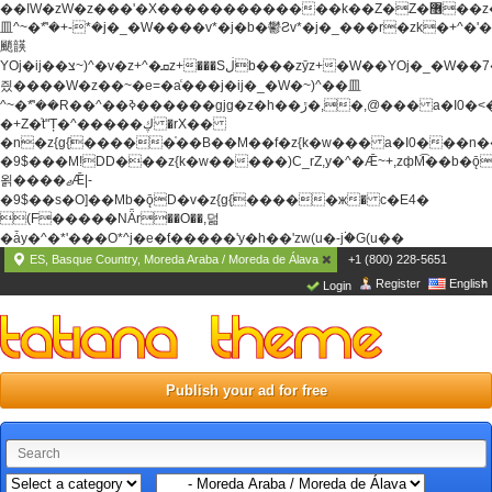
��ߊW�zW�z���'�X�������������k��Z�Z�޶��z��&���]zW�y��z�
⽫^~�ܶ*'�+-*�j�_�W����v*�j�b�鬱Ƨv*�j�_���r�zk�+^�'�
颵韺
YOj�ij��צ~)^�v�z+^�ܩz+���Sڶb���zȳz+�W��YOj�_�W��7��YOj�t���˛��
즸����W�z��~�e=�aⷭ���j�ij�_�W�~)^��⽫
^~�ܶ*'��R��^��ߢ������gjg�z�h��ڙ�,
�,@��� a�I0�<
�+Z�֫t"Ț�^�����ڮ �rX��
�n�z{g{�����֫��B��M��f�z{k�w��� a�I0���n��YhrAb��2�
�9$���M!DD���z{k�w�����)C_rZ,y�^�Ǣ~+,zфM͡��b�
욁����ޖǢ|-
�9$��s�O]��Mb�ǭD�v�z{g{�����ж� c�E4�
(F�����ΝǞr��O��,덞
�ǡy�^�*'���O*^j�e�ƭ�����'y�h��'zw(u�-j۬�G(u��
ES, Basque Country, Moreda Araba / Moreda de Álava
+1 (800) 228-5651
Register
English
Login
Publish your ad for free