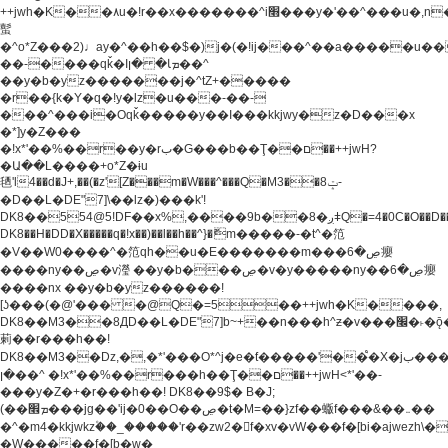
++jwh�K��٨u�!r��x�������^i׫���y�'��^���u�,n�u������y�^��h�ץ�
蟚
�^o*Z���2)♩ay�^��h��$�)j�(�!ij���^��a�����u��
��-����qǩ�Iܡا� �ן��^
��y�b�yz�������j�^tZ+�����
�r��{k�Y�q�!y�lz�u���-��-
���^���i�Oqǩ�����y��I���kkjwy�z�D���x
�*]y�Z���
�!x*'��%��r��y�rب�G���b��Ţ��ם��++jwH?
�Ա��L����+o*Z�ɨu
毢'l4��d�J+,��(�z'[Z���m�W���^���Q�M3��8ݓ-
�D��L�DE"7]\��lz�)���k'!
DK8��554@5!DF��x%,����9b��8�ږǂQ�=4�0C�O��D��L#�4@�L�9D�
DK8��H�DD�X
�����q�!x��)��l��h��^}�ޮm�����-�t^�笵
�V��W0����^�笵qh��u�E�������m���ڝ�6癭
����ny��ڝ�v瀅 ��y�b���ڝ�v�y�����ny��ڝ�6癭
����nx ��y�b�yz������!
[ʖ���(�@'��� �@Q�=5��++jwh�K����,
DK8��M3��8ДD��L�DE"7]b~+��n���h^ƶ�v���׬�˫�ǭ��\�%,��<
䓶��r���h��!
DK8��M3��Dz,�,�*'���O*^j�e�ƭ�����'��֩�X�jب����qǩ�Iܡا�
�ן��^ �!x*'��%��r���h��Ţ��ם��++jwH<*'��-
���y�Z�+�r���h��! DK8��9$� B�J;
(��ܡ׮���jg��'ij�0��O��ڝ�t�M=��}zf��蝂f���&��܅��
�^�m4�kkjwkz۫��_�����'r��zw2�f�xv�vW���f�[bi�ajwezh\
�W�����f�[b�w�