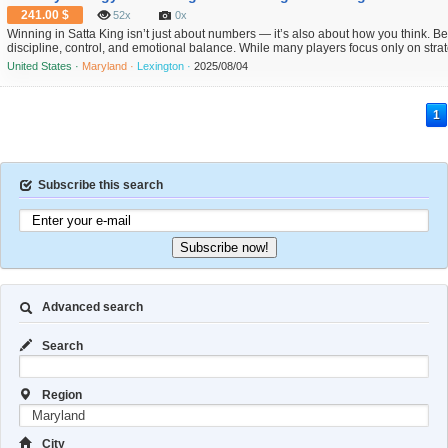
241.00 $
52x
0x
Winning in Satta King isn’t just about numbers — it’s also about how you think. 
discipline, control, and emotional balance. While many players focus only on stra
side of the game, If you liked this post and you would such as to get additional info
United States ·
Maryland ·
Lexington ·
2025/08/04
1
Subscribe this search
Subscribe now!
Advanced search
Search
Region
City