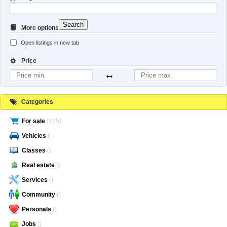
Search
More options
Open listings in new tab
Price
Categories
For sale
(425)
Vehicles
()
Classes
()
Real estate
()
Services
()
Community
()
Personals
()
Jobs
()