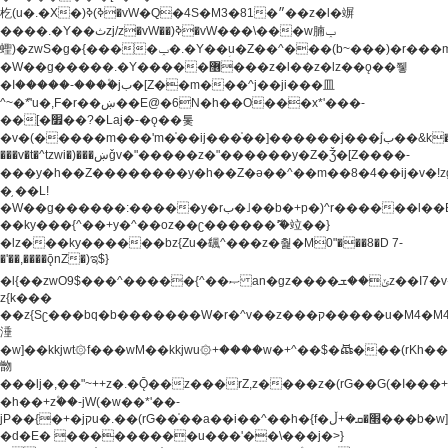
杚(u�.�X�)ߢ)ߢ�vW�Q�4S�M3�81�״��z�l�竮
����.�Y��ثzj/z�vW��)ߢ�vW���\���w腩ݕ
蟶)�zwS�g�{����ݕ�.�Y��ؚu�Z��^���(b~���)�r���m�ǥy�f�M4�'�z����6�M+z����4��^z���L!
�W��g�����.�Y��؜���޶���z�l��z�lz��ǫ��쮛
�ا�����-����۫jب�[Z��m���^j��ji���⽫
^~�ܶ*'u�,F�r��ښ��E@�6N�h��O���x*'���-
��[�׿��?�Laj�-�ǫ��톷
�v�(�����m���'m�֫��ij���֫��]������j���۫jب��&k��y����jk-
���v�t�^tzwi�)���ښǧv�"�����z�"������y�Z�Ǯ�[Z����-
���y�h��Z��������y�h��Z�ǝ��^��m��8�4��ij�v�!zg���a�
�֥ ��L!
�W��g������:�����y�rب�˩��b�+p�)^r������l��B�y�g�����v�,��%��h��-
��ky���{^��+y�^��oz��ʗ������ޮ'�竝��}
�lz���ky������bz{Zu�颻^���z�춽�M0"���8�D 7-
�'��,����ǭnZ�)ಇ$}
�l{��zwO9$���^�����{^��ޞ an�gz����ݶ��ܫz��I7�v�"���L��ֹ�z���h���ꔱ���������ݢe,z�
z{k���
��z{Sʗ���bq�b��� ����W�r�^v��z���ק�����u�M4�M4ҹ�z�q�m���z���w��*'��jX�z��z�Ţ��ם�
涶
�w]��kkjwt۞f���wM��kkjwu۞+����w�+^��$�ꬡ���(rKh��B�y�
朆
���lj�,��"~++z�.�Ǭ��z���rZ,z����z�(rG��G(�ا���+^��$��$z������nz�(rG���^z�_���r(rG���,}
�h��+z۫��-jW(�w��*'��-
jP��{�+�jקu�.��(rG��֫��a��i��^��h�{f�׫�ܩ�+ڵ���b�w]���n��jk?
�d�E� ���������u���'��\���j�>}