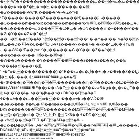
�W(�H��֫��ij���֫��]������j���۫jب���w&�zZ�����i�<�]4���y�Z�Ǯ�[Z����-
���y�h��Z��m����֫����a��涶
�w��u�a�i�w^Ƙi��u��r�-�jZ�"}驷
*Z�����a�����Z�����a���N)��)��۫jب�����-
�G�����h\��f�[b�x�r���m�ǭ��f�%,ÏL��M$�r�܅�ݕ�&���rب��m���-
��a������+&jG����ݕ�ڱ�h�фN����,m�+�H��w"��!
�G.�Y��ؚu�Z��^�!
��ݕ�����f�[b{���x��b��~�.�Y��آ��+y�f��y˫���w�w
腩ݕ��D� ��L�� G(u�+z����>��뢻>�˫�k��*ޚ�ޅ�ݕ顊w腩
ݕ�.�W%�Ǣ��!jwez'�g�����!�G.�Y��ؚu�Z��^�!
���x��˫�k��+��-�4�|!
�W��g�����.�Y��؜���޶���z�l��z�lz��ǫ��욇
^���j����z�⽫
^~�ܶ*'u�,����Z�����)i�^E��xw�u�ڶ֜��+q�,z�ޮ�)��Z��tۆ��ڞ����z�����*Z�Ǭ[ږ'GM3ۺױ������rG�t#��g����j����jk-
j��۫jب���jk��������'rh���ښ�a�杳
�<Җ���ij���mj��,�����a��mj����z�k�kZ�����jx��z���4���
����yV���9������i׫E��y��zȦ�Zz����Z��zwS�g��g�v�ڶ*'��z�l��
뢻4�.�Y��آ�+\��f�[b��h�١ DK0��0�8�D
4��w&���rب��m���-���xw�u��Vڱ�涶
�u�\��b�+n�W.�[��mj����BQ�=4DMDMM HQ���
DK8��8��X��25�����D��M2 ��%,���M$�
�Q=�Q�=4�-Q VD_j[ DK8��H�DD�X�}
�lx%,��4�TDR �BQ�M3��8ݓ-
�D��Lt�
BQ�=0�4�M2 ��%,��I"�`�E�����D��M$�TDH��I7ږǂQ�=1�
DK8��M3��Dz,�,�K����T^}��z��Pq�m�*'��-
���y�Z�+�\Z+���y�h��b���t��*'��-�x>�b���t�Ӯ