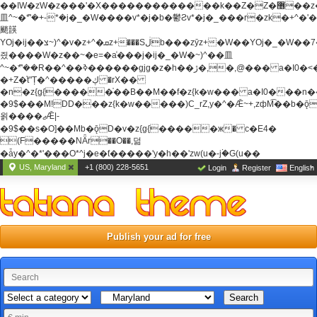
��ߊW�zW�z���'�X�������������k��Z�Z�޶��z��&���]zW�y��z�
⽫^~�ܶ*'�+-*�j�_�W����v*�j�b�鬱Ƨv*�j�_���r�zk�+^�'�
颵韺
YOj�ij��צ~)^�v�z+^�ܩz+���Sڶb���zȳz+�W��YOj�_�W��7��YOj�t���˛��
즸����W�z��~�e=�aⷭ���j�ij�_�W�~)^��⽫
^~�ܶ*'��R��^��ߢ������gjg�z�h��ڙ�,
�,@��� a�I0�<
�+Z�֫t"Ț�^�����ڮ �rX��
�n�z{g{�����֫��B��M��f�z{k�w��� a�I0���n��YhrAb��2�
�9$���M!DD���z{k�w�����)C_rZ,y�^�Ǣ~+,zфM͡��b�
욁����ޖǢ|-
�9$��s�O]��Mb�ǭD�v�z{g{�����ж� c�E4�
(F�����ΝǞr��O��,덞
�ǡy�^�*'���O*^j�e�ƭ�����'y�h��'zw(u�-j۬�G(u��
US, Maryland
+1 (800) 228-5651
Login
Register
English
Publish your ad for free
Search