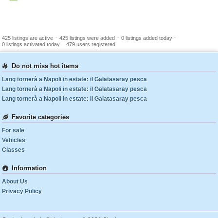
-
-
-
425 listings are active
425 listings were added
0 listings added today
-
0 listings activated today
479 users registered
Do not miss hot items
Lang tornerà a Napoli in estate: il Galatasaray pesca
Lang tornerà a Napoli in estate: il Galatasaray pesca
Lang tornerà a Napoli in estate: il Galatasaray pesca
Favorite categories
For sale
Vehicles
Classes
Information
About Us
Privacy Policy