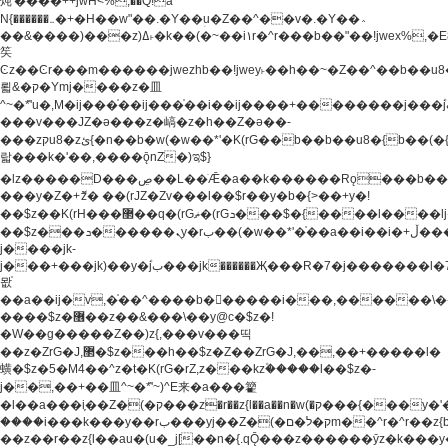
炖'����++jwH<%,��Q!a
N{������܅�+�H��w"��.�Y��ؚu�Z��^��v�.�Y��؞
��&����)���z)ߡ˫�k��(�~��i١r�^r���b��"��!jwex%,�E8t�<#��{Jު
笶
Ͼz��Ͼr���m������jwezhb��!jwey˫��h��~�Z��^��b��
뢻&�ק�Ymj����z�⽫
^~�ܶ*'u�,M�ij���֫��ij���֫��i��ij����+��������j���۫jب���w.���s)����jk-
���v���JZ�ǝ���z�嵪�z�h��Z�ǝ��-
���zקu8�zئ{�n��b�w(�w��*'�K(rG��b��b��u8�{b��(�{l����(�˫����ئy��N)���$~���^�,��+��
랇���k�'��,����ǭnZ�)ಇ$}
�lz�����D���ڝ��L��ֹǢ�a��k������Rǫ���b���v���������zZ�Zt*'��-
���y�Z�+ޮz� ��(rJZ�Zv���l��$r��y�b�{>��+y�!
��$z��K(rH���޲��q�(rGޡ�(rGܖ���$�{����l����lj�������,���ˬ���M4��+y�!
��$z���ܖ������ܢy�rب��(�w��*'�֫��a��i��i�+ڵ���b�w]�����jk-
j����jk-
j���+���jk)��y�۫jب���jk������Җ���R�7�j�������l�7��n)j�v���
뫖֫
��a��ij�v,�֫��^����b������i���,������\
����$z�޶��z��&���\��y@ϲ�$z�!
�W��g�����Z��)z{,���v���띡
��z�ZrG�J,޲�$z���h��$z�Z��ZrG�J,��,��+�����l�
蟥�$z�5�M4��^z�t�K(rG�rZ,z���kz۫�����l��$z�-
j��,��+��⽫^~�ܶ*'~)^E来�a���籊
�l��a���i֛��Z�(�ק���z�r��z{l��a��n�w(�ק���{���y�'����,޲��zw(�ק�����������ޮ�+
����i���k���y��rب���yj��Z�(�ק�ל�םm��^r�^r��z{b}
��z��r��z{l��au�(u�_j[��n�{.qǬ���z������ȳz�k���y�y�޶��z��&���p�+^~)^�