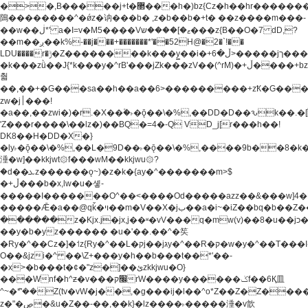
�>�,B�����j+t�޲���h�)bz{Cz�h��hr�������V��O��,����^j۫z�á'(�f�u�^r�b�w�
隝��������^�ǿz�讷���b� ,z�b��b�+t� ��z����m���-
��w��ڶ*' a�I=v�M5����Vޱ�]����ש���z{B��O�7 dD,?
��m��ږ��k%-��j���+�������*'��52H@�2�`!��
LDU����r�ݱ�Z��������k���y͇��i�+ڵ�6>�����jך���!
�k���zǜ��J{*k���y�^rB'���jZk���zV��(^rM)�+ڵ����+bz�k���z�)�+ڵ�rnnX�~�ܶ*'r�
춻
��,��+�G���sa��h��a��6>���������+zҞ�G���
zw�j׀���!
�a��,
��zwi�)�r.�X��۫�˫�ǭ��\�%,��DD�D��ԅk��
'Z���r����\��lz�)��BQ�=4�-Q VD_j[r���h��!
DK8��H�DD�X�}
�ly˫�ǭ��\�%,��L�9D��˫�ǭ��\�%,����9b��8�k�
涶�w]��kkjwt۞f���wM��kkjwu۞?
�d��ܥz������ǫ~)�z�k�{ay�^�������m>$
�+ڵ���b�x,lw�u�솋-
�����I�������O^��<����Od�����azz��&���w]4�
�����Ǣ�a��@qǩ�ױ��m�V��X�jب��a�i~�iZ��bq�b��Z��)���ھ'♨
������z�Kjx.j�jx,j��ʶ�vV���q�mw(v)��8�u��jכ�&��ਞ��f�j�
��y�b�yz������ �u�'��.��^�笶
�Ry�^��Cz�]�˦z{Ry�^��L�קj��jגy�^��R�ק�w�y�^��T���I�<-
O��&jzi�^ ��\Z+���y�h��b���t��*'��-
�x>�b���t�¢�"z�]��ئzkkjwu�O}
���Wnf�h^ƶ�v���׬קrW����y������ݢf��6Қ⽫
^~�ܶ*'��Z(tv�vW�j��,�g���ij�l��^o*Z��Z�Z������ݥ�a�����֫����a��)���q�!y�����W������ky�r��.�*�z��j
z�"�ڝ�&u�Z��-��,��k}�lz����˫�����涶�v歆