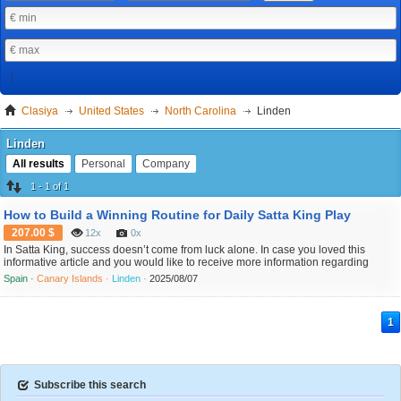
Clasiya
United States
North Carolina
Linden
Linden
All results
Personal
Company
1 - 1 of 1
How to Build a Winning Routine for Daily Satta King Play
207.00 $
12x
0x
In Satta King, success doesn’t come from luck alone. In case you loved this
informative article and you would like to receive more information regarding
sattaresultlive.com assure visit our internet site. The best players don’t wake up
Spain ·
Canary Islands ·
Linden ·
2025/08/07
and guess randomly — they follow a daily system, a consistent routine that helps
them build smart guesses, manage ...
1
Subscribe this search