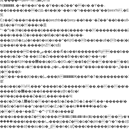
炖'����++jwH<%,��Q!a
N{������܅�+�H��w"��.�Y��ؚu�Z��^��v�.�Y��؞
��&����)���z)ߡ˫�k��(�~��i١r�^r���b��"��!jwex%,�E8t�<#��{Jު
笶
Ͼz��Ͼr���m������jwezhb��!jwey˫��h��~�Z��^��b��
뢻&�ק�Ymj����z�⽫
^~�ܶ*'u�,M�ij���֫��ij���֫��i��ij����+��������j���۫jب���w.���s)����jk-
���v���JZ�ǝ���z�嵪�z�h��Z�ǝ��-
���zקu8�zئ{�n��b�w(�w��*'�K(rG��b��b��u8�{b��(�{l����(�˫����ئy��N)���$~���^�,��+��
랇���k�'��,����ǭnZ�)ಇ$}
�lz�����D���ڝ��L��ֹǢ�a��k������Rǫ���b���v���������zZ�Zt*'��-
���y�Z�+ޮz� ��(rJZ�Zv���l��$r��y�b�{>��+y�!
��$z��K(rH���޲��q�(rGޡ�(rGܖ���$�{����l����lj�������,���ˬ���M4��+y�!
��$z���ܖ������ܢy�rب��(�w��*'�֫��a��i��i�+ڵ���b�w]�����jk-
j����jk-
j���+���jk)��y�۫jب���jk������Җ���R�7�j�������l�7��n)j�v���
뫖֫
��a��ij�v,�֫��^����b������i���,������\
����$z�޶��z��&���\��y@ϲ�$z�!
�W��g�����Z��)z{,���v���띡
��z�ZrG�J,޲�$z���h��$z�Z��ZrG�J,��,��+�����l�
蟥�$z�5�M4��^z�t�K(rG�rZ,z���kz۫�����l��$z�-
j��,��+��⽫^~�ܶ*'~)^E来�a���籊
�l��a���i֛��Z�(�ק���z�r��z{l��a��n�w(�ק���{���y�'����,޲��zw(�ק�����������ޮ�+
����i���k���y��rب���yj��Z�(�ק�ל�םm��^r�^r��z{b}
��z��r��z{l��au�(u�_j[��n�{.qǬ���z������ȳz�k���y�y�޶��z��&���p�+^~)^�