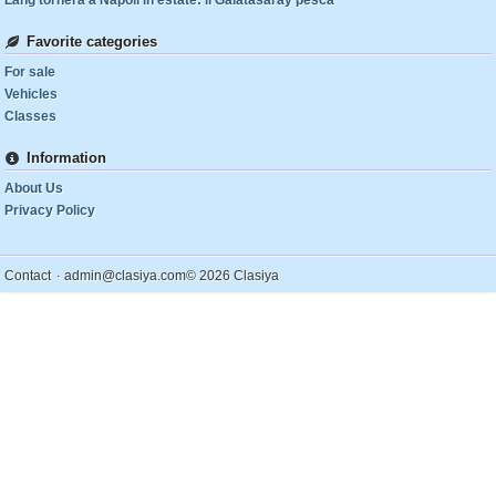
Lang tornerà a Napoli in estate: il Galatasaray pesca
Favorite categories
For sale
Vehicles
Classes
Information
About Us
Privacy Policy
.
Contact
admin@clasiya.com
© 2026 Clasiya