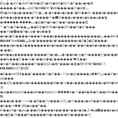
杚(u�.�X�)ߢ)ߢ�vW�Q�4S�M3�81�״��z�l�竮
����.�Y��ثzj/z�vW��)ߢ�vW���\���w腩ݕ
蟶)�zwS�g�{����ݕ�.�Y��ؚu�Z��^���(b~���)�r���m�ǥy�f�M4�'�z����6�M+z����4��^z���L!
�W��g�����.�Y��؜���޶���z�l��z�lz��ǫ��쮛
�ا�����-����۫jب�[Z��m���^j��ji���⽫
^~�ܶ*'u�,F�r��ښ��E@�6N�h��O���x*'���-
��[�׿��?�Laj�-�ǫ��톷
�v�(�����m���'m�֫��ij���֫��]������j���۫jب��&k��y����jk-
���v�t�^tzwi�)���ښǧv�"�����z�"������y�Z�Ǯ�[Z����-
���y�h��Z��������y�h��Z�ǝ��^��m��8�4��ij�v�!zg���a�
�֥ ��L!
�W��g������:�����y�rب�˩��b�+p�)^r������l��B�y�g�����v�,��%��h��-
��ky���{^��+y�^��oz��ʗ������ޮ'�竝��}
�lz���ky������bz{Zu�颻^���z�춽�M0"���8�D 7-
�'��,����ǭnZ�)ಇ$}
�l{��zwO9$���^�����{^��ޞ an�gz����ݶ��ܫz��I7�v�"���L��ֹ�z���h���ꔱ���������ݢe,z�
z{k���
��z{Sʗ���bq�b��� ����W�r�^v��z���ק�����u�M4�M4ҹ�z�q�m���z���w��*'��jX�z��z�Ţ��ם�
涶
�w]��kkjwt۞f���wM��kkjwu۞+����w�+^��$�ꬡ���(rKh��B�y�
朆
���lj�,��"~++z�.�Ǭ��z���rZ,z����z�(rG��G(�ا���+^��$��$z������nz�(rG���^z�_���r(rG���,}
�h��+z۫��-jW(�w��*'��-
jP��{�+�jקu�.��(rG��֫��a��i��^��h�{f�׫�ܩ�+ڵ���b�w]���n��jk?
�d�E� ���������u���'��\���j�>}