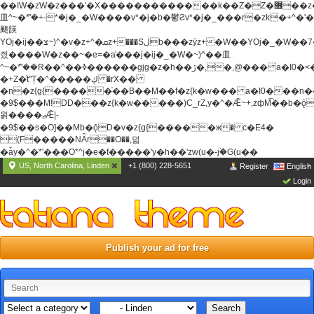
��ߊW�zW�z���'�X�������������k��Z�Z�޶��z��&���]zW�y��z�
⽫^~�ܶ*'�+-*�j�_�W����v*�j�b�鬱Ƨv*�j�_���r�zk�+^�'�
颵韺
YOj�ij��צ~)^�v�z+^�ܩz+���Sڶb���zȳz+�W��YOj�_�W��7��YOj�t���˛��
즸����W�z��~�e=�aⷭ���j�ij�_�W�~)^��⽫
^~�ܶ*'��R��^��ߢ������gjg�z�h��ڙ�,
�,@��� a�I0�<
�+Z�֫t"Ț�^�����ڮ �rX��
�n�z{g{�����֫��B��M��f�z{k�w��� a�I0���n��YhrAb��2�
�9$���M!DD���z{k�w�����)C_rZ,y�^�Ǣ~+,zфM͡��b�
욁����ޖǢ|-
�9$��s�O]��Mb�ǭD�v�z{g{�����ж� c�E4�
(F�����ΝǞr��O��,덞
�ǡy�^�*'���O*^j�e�ƭ�����'y�h��'zw(u�-j۬�G(u��
US, North Carolina, Linden
+1 (800) 228-5651
Register
English
Login
Publish your ad for free
Search