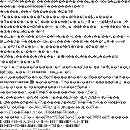
�W(�H��֫��ij���֫��]������j���۫jب���w&�zZ�����i�<�]4���y�Z�Ǯ�[Z����-
���y�h��Z��m����֫����a��涶
�w��u�a�i�w^Ƙi��u��r�-�jZ�"}驷
*Z�����a�����Z�����a���N)��)��۫jب�����-
�G�����h\��f�[b�x�r���m�ǭ��f�%,ÏL��M$�r�܅�ݕ�&���rب��m���-
��a������+&jG����ݕ�ڱ�h�фN����,m�+�H��w"��!
�G.�Y��ؚu�Z��^�!
��ݕ�����f�[b{���x��b��~�.�Y��آ��+y�f��y˫���w�w
腩ݕ��D� ��L�� G(u�+z����>��뢻>�˫�k��*ޚ�ޅ�ݕ顊w腩
ݕ�.�W%�Ǣ��!jwez'�g�����!�G.�Y��ؚu�Z��^�!
���x��˫�k��+��-�4�|!
�W��g�����.�Y��؜���޶���z�l��z�lz��ǫ��욇
^���j����z�⽫
^~�ܶ*'u�,����Z�����)i�^E��xw�u�ڶ֜��+q�,z�ޮ�)��Z��tۆ��ڞ����z�����*Z�Ǭ[ږ'GM3ۺױ������rG�t#��g����j����jk-
j��۫jب���jk��������'rh���ښ�a�杳
�<Җ���ij���mj��,�����a��mj����z�k�kZ�����jx��z���4���
����yV���9������i׫E��y��zȦ�Zz����Z��zwS�g��g�v�ڶ*'��z�l��
뢻4�.�Y��آ�+\��f�[b��h�١ DK0��0�8�D
4��w&���rب��m���-���xw�u��Vڱ�涶
�u�\��b�+n�W.�[��mj����BQ�=4DMDMM HQ���
DK8��8��X��25�����D��M2 ��%,���M$�
�Q=�Q�=4�-Q VD_j[ DK8��H�DD�X�}
�lx%,��4�TDR �BQ�M3��8ݓ-
�D��Lt�
BQ�=0�4�M2 ��%,��I"�`�E�����D��M$�TDH��I7ږǂQ�=1�
DK8��M3��Dz,�,�K����T^}��z��Pq�m�*'��-
���y�Z�+�\Z+���y�h��b���t��*'��-�x>�b���t�Ӯ