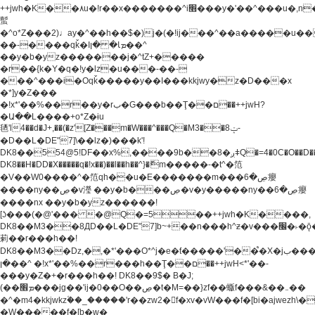
++jwh�K��٨u�!r��x�������^i׫���y�'��^���u�,n�u������y�^��h�ץ�
蟚
�^o*Z���2)♩ay�^��h��$�)j�(�!ij���^��a�����u��
��-����qǩ�Iܡا� �ן��^
��y�b�yz�������j�^tZ+�����
�r��{k�Y�q�!y�lz�u���-��-
���^���i�Oqǩ�����y��I���kkjwy�z�D���x
�*]y�Z���
�!x*'��%��r��y�rب�G���b��Ţ��ם��++jwH?
�Ա��L����+o*Z�ɨu
毢'l4��d�J+,��(�z'[Z���m�W���^���Q�M3��8ݓ-
�D��L�DE"7]\��lz�)���k'!
DK8��554@5!DF��x%,����9b��8�ږǂQ�=4�0C�O��D��L#�4@�L�9D�
DK8��H�DD�X
�����q�!x��)��l��h��^}�ޮm�����-�t^�笵
�V��W0����^�笵qh��u�E�������m���ڝ�6癭
����ny��ڝ�v瀅 ��y�b���ڝ�v�y�����ny��ڝ�6癭
����nx ��y�b�yz������!
[ʖ���(�@'��� �@Q�=5��++jwh�K����,
DK8��M3��8ДD��L�DE"7]b~+��n���h^ƶ�v���׬�˫�ǭ��\�%,��<
䓶��r���h��!
DK8��M3��Dz,�,�*'���O*^j�e�ƭ�����'��֩�X�jب����qǩ�Iܡا�
�ן��^ �!x*'��%��r���h��Ţ��ם��++jwH<*'��-
���y�Z�+�r���h��! DK8��9$� B�J;
(��ܡ׮���jg��'ij�0��O��ڝ�t�M=��}zf��蝂f���&��܅��
�^�m4�kkjwkz۫��_�����'r��zw2�f�xv�vW���f�[bi�ajwezh\
�W�����f�[b�w�