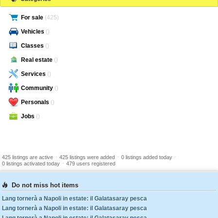
For sale
(425)
Vehicles
()
Classes
()
Real estate
()
Services
()
Community
()
Personals
()
Jobs
()
-
-
-
425 listings are active
425 listings were added
0 listings added today
-
0 listings activated today
479 users registered
Do not miss hot items
Lang tornerà a Napoli in estate: il Galatasaray pesca
Lang tornerà a Napoli in estate: il Galatasaray pesca