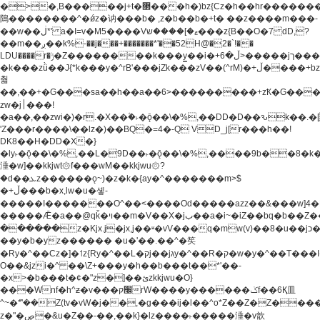
�>�,B�����j+t�޲���h�)bz{Cz�h��hr�������V��O��,����^j۫z�á'(�f�u�^r�b�w�
隝��������^�ǿz�讷���b� ,z�b��b�+t� ��z����m���-
��w��ڶ*' a�I=v�M5����Vޱ�]����ש���z{B��O�7 dD,?
��m��ږ��k%-��j���+�������*'��52H@�2�`!��
LDU����r�ݱ�Z��������k���y͇��i�+ڵ�6>�����jך���!
�k���zǜ��J{*k���y�^rB'���jZk���zV��(^rM)�+ڵ����+bz�k���z�)�+ڵ�rnnX�~�ܶ*'r�
춻
��,��+�G���sa��h��a��6>���������+zҞ�G���
zw�j׀���!
�a��,
��zwi�)�r.�X��۫�˫�ǭ��\�%,��DD�D��ԅk��
'Z���r����\��lz�)��BQ�=4�-Q VD_j[r���h��!
DK8��H�DD�X�}
�ly˫�ǭ��\�%,��L�9D��˫�ǭ��\�%,����9b��8�k�
涶�w]��kkjwt۞f���wM��kkjwu۞?
�d��ܥz������ǫ~)�z�k�{ay�^�������m>$
�+ڵ���b�x,lw�u�솋-
�����I�������O^��<����Od�����azz��&���w]4�
�����Ǣ�a��@qǩ�ױ��m�V��X�jب��a�i~�iZ��bq�b��Z��)���ھ'♨
������z�Kjx.j�jx,j��ʶ�vV���q�mw(v)��8�u��jכ�&��ਞ��f�j�
��y�b�yz������ �u�'��.��^�笶
�Ry�^��Cz�]�˦z{Ry�^��L�קj��jגy�^��R�ק�w�y�^��T���I�<-
O��&jzi�^ ��\Z+���y�h��b���t��*'��-
�x>�b���t�¢�"z�]��ئzkkjwu�O}
���Wnf�h^ƶ�v���׬קrW����y������ݢf��6Қ⽫
^~�ܶ*'��Z(tv�vW�j��,�g���ij�l��^o*Z��Z�Z������ݥ�a�����֫����a��)���q�!y�����W������ky�r��.�*�z��j
z�"�ڝ�&u�Z��-��,��k}�lz����˫�����涶�v歆