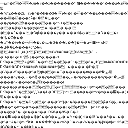
++jwh�K��٨u�!r��x�������^i׫���y�'��^���u�,n�u������y�^��h�ץ�
蟚
�^o*Z���2)♩ay�^��h��$�)j�(�!ij���^��a�����u��
��-����qǩ�Iܡا� �ן��^
��y�b�yz�������j�^tZ+�����
�r��{k�Y�q�!y�lz�u���-��-
���^���i�Oqǩ�����y��I���kkjwy�z�D���x
�*]y�Z���
�!x*'��%��r��y�rب�G���b��Ţ��ם��++jwH?
�Ա��L����+o*Z�ɨu
毢'l4��d�J+,��(�z'[Z���m�W���^���Q�M3��8ݓ-
�D��L�DE"7]\��lz�)���k'!
DK8��554@5!DF��x%,����9b��8�ږǂQ�=4�0C�O��D��L#�4@�L�9D�
DK8��H�DD�X
�����q�!x��)��l��h��^}�ޮm�����-�t^�笵
�V��W0����^�笵qh��u�E�������m���ڝ�6癭
����ny��ڝ�v瀅 ��y�b���ڝ�v�y�����ny��ڝ�6癭
����nx ��y�b�yz������!
[ʖ���(�@'��� �@Q�=5��++jwh�K����,
DK8��M3��8ДD��L�DE"7]b~+��n���h^ƶ�v���׬�˫�ǭ��\�%,��<
䓶��r���h��!
DK8��M3��Dz,�,�*'���O*^j�e�ƭ�����'��֩�X�jب����qǩ�Iܡا�
�ן��^ �!x*'��%��r���h��Ţ��ם��++jwH<*'��-
���y�Z�+�r���h��! DK8��9$� B�J;
(��ܡ׮���jg��'ij�0��O��ڝ�t�M=��}zf��蝂f���&��܅��
�^�m4�kkjwkz۫��_�����'r��zw2�f�xv�vW���f�[bi�ajwezh\
�W�����f�[b�w�