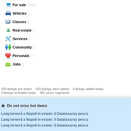
For sale
(425)
Vehicles
()
Classes
()
Real estate
()
Services
()
Community
()
Personals
()
Jobs
()
-
-
-
425 listings are active
425 listings were added
0 listings added today
-
0 listings activated today
481 users registered
Do not miss hot items
Lang tornerà a Napoli in estate: il Galatasaray pesca
Lang tornerà a Napoli in estate: il Galatasaray pesca
Lang tornerà a Napoli in estate: il Galatasaray pesca