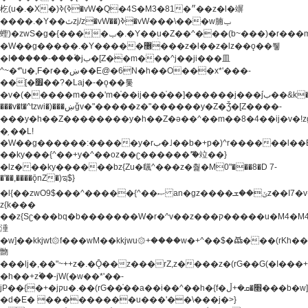
杚(u�.�X�)ߢ)ߢ�vW�Q�4S�M3�81�״��z�l�竮
����.�Y��ثzj/z�vW��)ߢ�vW���\���w腩ݕ
蟶)�zwS�g�{����ݕ�.�Y��ؚu�Z��^���(b~���)�r���m�ǥy�f�M4�'�z����6�M+z����4��^z���L!
�W��g�����.�Y��؜���޶���z�l��z�lz��ǫ��쮛
�ا�����-����۫jب�[Z��m���^j��ji���⽫
^~�ܶ*'u�,F�r��ښ��E@�6N�h��O���x*'���-
��[�׿��?�Laj�-�ǫ��톷
�v�(�����m���'m�֫��ij���֫��]������j���۫jب��&k��y����jk-
���v�t�^tzwi�)���ښǧv�"�����z�"������y�Z�Ǯ�[Z����-
���y�h��Z��������y�h��Z�ǝ��^��m��8�4��ij�v�!zg���a�
�֥ ��L!
�W��g������:�����y�rب�˩��b�+p�)^r������l��B�y�g�����v�,��%��h��-
��ky���{^��+y�^��oz��ʗ������ޮ'�竝��}
�lz���ky������bz{Zu�颻^���z�춽�M0"���8�D 7-
�'��,����ǭnZ�)ಇ$}
�l{��zwO9$���^�����{^��ޞ an�gz����ݶ��ܫz��I7�v�"���L��ֹ�z���h���ꔱ���������ݢe,z�
z{k���
��z{Sʗ���bq�b��� ����W�r�^v��z���ק�����u�M4�M4ҹ�z�q�m���z���w��*'��jX�z��z�Ţ��ם�
涶
�w]��kkjwt۞f���wM��kkjwu۞+����w�+^��$�ꬡ���(rKh��B�y�
朆
���lj�,��"~++z�.�Ǭ��z���rZ,z����z�(rG��G(�ا���+^��$��$z������nz�(rG���^z�_���r(rG���,}
�h��+z۫��-jW(�w��*'��-
jP��{�+�jקu�.��(rG��֫��a��i��^��h�{f�׫�ܩ�+ڵ���b�w]���n��jk?
�d�E� ���������u���'��\���j�>}