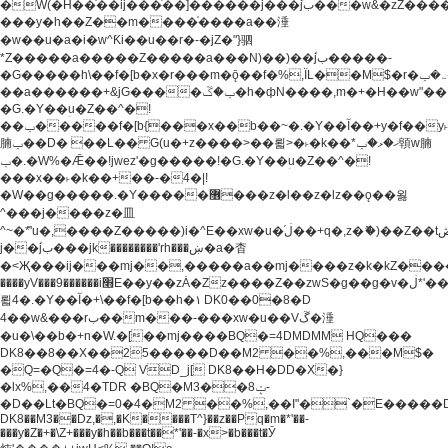
�W(�H��֫��ij���֫��]������j���۫jب���w&�zZ�����i�<�]4���y�Z�Ǯ�[Z����-
���y�h��Z��m����֫����a��涶
�w��u�a�i�w^Ƙi��u��r�-�jZ�"}驷
*Z�����a�����Z�����a���N)��)��۫jب�����-
�G�����h\��f�[b�x�r���m�ǭ��f�%,ÏL��M$�r�܅�ݕ�&���rب��m���-
��a������+&jG����ݕ�ڱ�h�фN����,m�+�H��w"��!
�G.�Y��ؚu�Z��^�!
��ݕ�����f�[b{���x��b��~�.�Y��آ��+y�f��y˫���w�w
腩ݕ��D� ��L�� G(u�+z����>��뢻>�˫�k��*ޚ�ޅ�ݕ顊w腩
ݕ�.�W%�Ǣ��!jwez'�g�����!�G.�Y��ؚu�Z��^�!
���x��˫�k��+��-�4�|!
�W��g�����.�Y��؜���޶���z�l��z�lz��ǫ��욇
^���j����z�⽫
^~�ܶ*'u�,����Z�����)i�^E��xw�u�ڶ֜��+q�,z�ޮ�)��Z��tۆ��ڞ����z�����*Z�Ǭ[ږ'GM3ۺױ������rG�t#��g����j����jk-
j��۫jب���jk��������'rh���ښ�a�杳
�<Җ���ij���mj��,�����a��mj����z�k�kZ�����jx��z���4���
����yV���9������i׫E��y��zȦ�Zz����Z��zwS�g��g�v�ڶ*'��z�l��
뢻4�.�Y��آ�+\��f�[b��h�١ DK0��0�8�D
4��w&���rب��m���-���xw�u��Vڱ�涶
�u�\��b�+n�W.�[��mj����BQ�=4DMDMM HQ���
DK8��8��X��25�����D��M2 ��%,���M$�
�Q=�Q�=4�-Q VD_j[ DK8��H�DD�X�}
�lx%,��4�TDR �BQ�M3��8ݓ-
�D��Lt�
BQ�=0�4�M2 ��%,��I"�`�E�����D��M$�TDH��I7ږǂQ�=1�
DK8��M3��Dz,�,�K����T^}��z��Pq�m�*'��-
���y�Z�+�\Z+���y�h��b���t��*'��-�x>�b���t�Ӯ