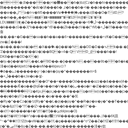
�>�,B�����j+t�޲���h�)bz{Cz�h��hr�������V��O��,����^j۫z�á'(�f�u�^r�b�w�
隝��������^�ǿz�讷���b� ,z�b��b�+t� ��z����m���-
��w��ڶ*' a�I=v�M5����Vޱ�]����ש���z{B��O�7 dD,?
��m��ږ��k%-��j���+�������*'��52H@�2�`!��
LDU����r�ݱ�Z��������k���y͇��i�+ڵ�6>�����jך���!
�k���zǜ��J{*k���y�^rB'���jZk���zV��(^rM)�+ڵ����+bz�k���z�)�+ڵ�rnnX�~�ܶ*'r�
춻
��,��+�G���sa��h��a��6>���������+zҞ�G���
zw�j׀���!
�a��,
��zwi�)�r.�X��۫�˫�ǭ��\�%,��DD�D��ԅk��
'Z���r����\��lz�)��BQ�=4�-Q VD_j[r���h��!
DK8��H�DD�X�}
�ly˫�ǭ��\�%,��L�9D��˫�ǭ��\�%,����9b��8�k�
涶�w]��kkjwt۞f���wM��kkjwu۞?
�d��ܥz������ǫ~)�z�k�{ay�^�������m>$
�+ڵ���b�x,lw�u�솋-
�����I�������O^��<����Od�����azz��&���w]4�
�����Ǣ�a��@qǩ�ױ��m�V��X�jب��a�i~�iZ��bq�b��Z��)���ھ'♨
������z�Kjx.j�jx,j��ʶ�vV���q�mw(v)��8�u��jכ�&��ਞ��f�j�
��y�b�yz������ �u�'��.��^�笶
�Ry�^��Cz�]�˦z{Ry�^��L�קj��jגy�^��R�ק�w�y�^��T���I�<-
O��&jzi�^ ��\Z+���y�h��b���t��*'��-
�x>�b���t�¢�"z�]��ئzkkjwu�O}
���Wnf�h^ƶ�v���׬קrW����y������ݢf��6Қ⽫
^~�ܶ*'��Z(tv�vW�j��,�g���ij�l��^o*Z��Z�Z������ݥ�a�����֫����a��)���q�!y�����W������ky�r��.�*�z��j
z�"�ڝ�&u�Z��-��,��k}�lz����˫�����涶�v歆