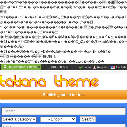
��ߊW�zW�z���'�X�������������k��Z�Z�޶��z��&���]zW�y��z�
⽫^~�ܶ*'�+-*�j�_�W����v*�j�b�鬱Ƨv*�j�_���r�zk�+^�'�
颵韺
YOj�ij��צ~)^�v�z+^�ܩz+���Sڶb���zȳz+�W��YOj�_�W��7��YOj�t���˛��
즸����W�z��~�e=�aⷭ���j�ij�_�W�~)^��⽫
^~�ܶ*'��R��^��ߢ������gjg�z�h��ڙ�,
�,@��� a�I0�<
�+Z�֫t"Ț�^�����ڮ �rX��
�n�z{g{�����֫��B��M��f�z{k�w��� a�I0���n��YhrAb��2�
�9$���M!DD���z{k�w�����)C_rZ,y�^�Ǣ~+,zфM͡��b�
욁����ޖǢ|-
�9$��s�O]��Mb�ǭD�v�z{g{�����ж� c�E4�
(F�����ΝǞr��O��,덞
�ǡy�^�*'���O*^j�e�ƭ�����'y�h��'zw(u�-j۬�G(u��
US, Alabama, Lincoln
+1 (800) 228-5651
Login
Register
English
Publish your ad for free
Search