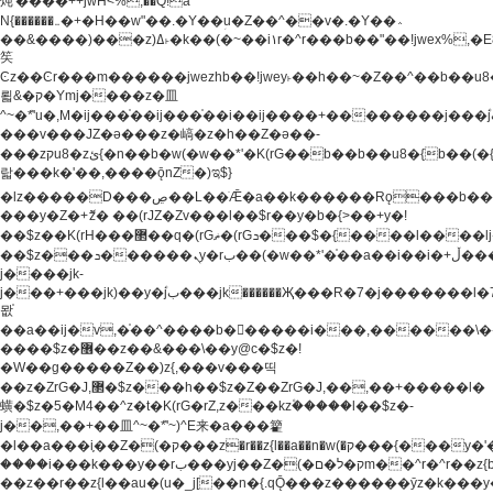
炖'����++jwH<%,��Q!a
N{������܅�+�H��w"��.�Y��ؚu�Z��^��v�.�Y��؞
��&����)���z)ߡ˫�k��(�~��i١r�^r���b��"��!jwex%,�E8t�<#��{Jު
笶
Ͼz��Ͼr���m������jwezhb��!jwey˫��h��~�Z��^��b��
뢻&�ק�Ymj����z�⽫
^~�ܶ*'u�,M�ij���֫��ij���֫��i��ij����+��������j���۫jب���w.���s)����jk-
���v���JZ�ǝ���z�嵪�z�h��Z�ǝ��-
���zקu8�zئ{�n��b�w(�w��*'�K(rG��b��b��u8�{b��(�{l����(�˫����ئy��N)���$~���^�,��+��
랇���k�'��,����ǭnZ�)ಇ$}
�lz�����D���ڝ��L��ֹǢ�a��k������Rǫ���b���v���������zZ�Zt*'��-
���y�Z�+ޮz� ��(rJZ�Zv���l��$r��y�b�{>��+y�!
��$z��K(rH���޲��q�(rGޡ�(rGܖ���$�{����l����lj�������,���ˬ���M4��+y�!
��$z���ܖ������ܢy�rب��(�w��*'�֫��a��i��i�+ڵ���b�w]�����jk-
j����jk-
j���+���jk)��y�۫jب���jk������Җ���R�7�j�������l�7��n)j�v���
뫖֫
��a��ij�v,�֫��^����b������i���,������\
����$z�޶��z��&���\��y@ϲ�$z�!
�W��g�����Z��)z{,���v���띡
��z�ZrG�J,޲�$z���h��$z�Z��ZrG�J,��,��+�����l�
蟥�$z�5�M4��^z�t�K(rG�rZ,z���kz۫�����l��$z�-
j��,��+��⽫^~�ܶ*'~)^E来�a���籊
�l��a���i֛��Z�(�ק���z�r��z{l��a��n�w(�ק���{���y�'����,޲��zw(�ק�����������ޮ�+
����i���k���y��rب���yj��Z�(�ק�ל�םm��^r�^r��z{b}
��z��r��z{l��au�(u�_j[��n�{.qǬ���z������ȳz�k���y�y�޶��z��&���p�+^~)^�