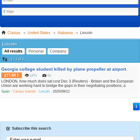
Clasiya
United States
Alabama
Lincoln
Lincoln
All results
Personal
Company
1 - 1 of 1
Georgia college student killed by plane propeller at airport
177.00 £
147x
0x
LONDON, how much does sat cost Dec 3 (Reuters) - Britain and the European
Union are working hard to bridge the gaps in their negotiating positions, a
spokesman for Prime Minister Boris Johnson said on Thursday, after EU sources
Spain ·
Canary Islands ·
Lincoln ·
2025/08/12
said they hoped for an agreement on Friday or tutoring center umd this weekend.
Kate Garraway looks stunning in a sweeping...
1
Subscribe this search