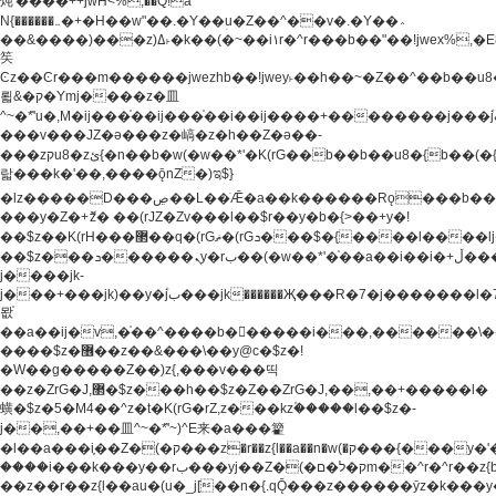
炖'����++jwH<%,��Q!a
N{������܅�+�H��w"��.�Y��ؚu�Z��^��v�.�Y��؞
��&����)���z)ߡ˫�k��(�~��i١r�^r���b��"��!jwex%,�E8t�<#��{Jު
笶
Ͼz��Ͼr���m������jwezhb��!jwey˫��h��~�Z��^��b��
뢻&�ק�Ymj����z�⽫
^~�ܶ*'u�,M�ij���֫��ij���֫��i��ij����+��������j���۫jب���w.���s)����jk-
���v���JZ�ǝ���z�嵪�z�h��Z�ǝ��-
���zקu8�zئ{�n��b�w(�w��*'�K(rG��b��b��u8�{b��(�{l����(�˫����ئy��N)���$~���^�,��+��
랇���k�'��,����ǭnZ�)ಇ$}
�lz�����D���ڝ��L��ֹǢ�a��k������Rǫ���b���v���������zZ�Zt*'��-
���y�Z�+ޮz� ��(rJZ�Zv���l��$r��y�b�{>��+y�!
��$z��K(rH���޲��q�(rGޡ�(rGܖ���$�{����l����lj�������,���ˬ���M4��+y�!
��$z���ܖ������ܢy�rب��(�w��*'�֫��a��i��i�+ڵ���b�w]�����jk-
j����jk-
j���+���jk)��y�۫jب���jk������Җ���R�7�j�������l�7��n)j�v���
뫖֫
��a��ij�v,�֫��^����b������i���,������\
����$z�޶��z��&���\��y@ϲ�$z�!
�W��g�����Z��)z{,���v���띡
��z�ZrG�J,޲�$z���h��$z�Z��ZrG�J,��,��+�����l�
蟥�$z�5�M4��^z�t�K(rG�rZ,z���kz۫�����l��$z�-
j��,��+��⽫^~�ܶ*'~)^E来�a���籊
�l��a���i֛��Z�(�ק���z�r��z{l��a��n�w(�ק���{���y�'����,޲��zw(�ק�����������ޮ�+
����i���k���y��rب���yj��Z�(�ק�ל�םm��^r�^r��z{b}
��z��r��z{l��au�(u�_j[��n�{.qǬ���z������ȳz�k���y�y�޶��z��&���p�+^~)^�