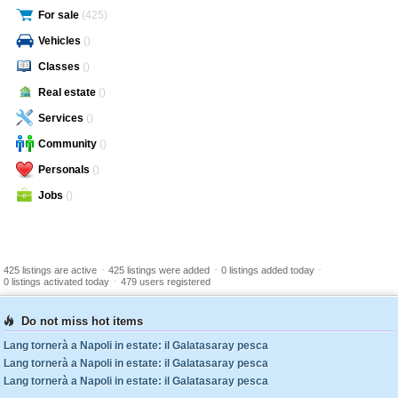
For sale
(425)
Vehicles
()
Classes
()
Real estate
()
Services
()
Community
()
Personals
()
Jobs
()
-
-
-
425 listings are active
425 listings were added
0 listings added today
-
0 listings activated today
479 users registered
Do not miss hot items
Lang tornerà a Napoli in estate: il Galatasaray pesca
Lang tornerà a Napoli in estate: il Galatasaray pesca
Lang tornerà a Napoli in estate: il Galatasaray pesca