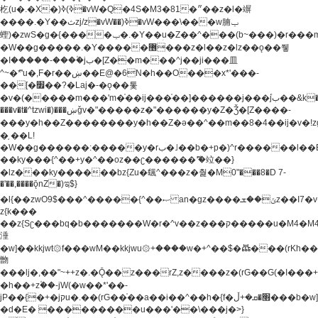
杚(u�.�X�)ߢ)ߢ�vW�Q�4S�M3�81�״��z�l�竮
����.�Y��ثzj/z�vW��)ߢ�vW���\���w腩ݕ
蟶)�zwS�g�{����ݕ�.�Y��ؚu�Z��^���(b~���)�r���m�ǥy�f�M4�'�z����6�M+z����4��^z���L!
�W��g�����.�Y��؜���޶���z�l��z�lz��ǫ��쮛
�ا�����-����۫jب�[Z��m���^j��ji���⽫
^~�ܶ*'u�,F�r��ښ��E@�6N�h��O���x*'���-
��[�׿��?�Laj�-�ǫ��톷
�v�(�����m���'m�֫��ij���֫��]������j���۫jب��&k��y����jk-
���v�t�^tzwi�)���ښǧv�"�����z�"������y�Z�Ǯ�[Z����-
���y�h��Z��������y�h��Z�ǝ��^��m��8�4��ij�v�!zg���a�
�֥ ��L!
�W��g������:�����y�rب�˩��b�+p�)^r������l��B�y�g�����v�,��%��h��-
��ky���{^��+y�^��oz��ʗ������ޮ'�竝��}
�lz���ky������bz{Zu�颻^���z�춽�M0"���8�D 7-
�'��,����ǭnZ�)ಇ$}
�l{��zwO9$���^�����{^��ޞ an�gz����ݶ��ܫz��I7�v�"���L��ֹ�z���h���ꔱ���������ݢe,z�
z{k���
��z{Sʗ���bq�b��� ����W�r�^v��z���ק�����u�M4�M4ҹ�z�q�m���z���w��*'��jX�z��z�Ţ��ם�
涶
�w]��kkjwt۞f���wM��kkjwu۞+����w�+^��$�ꬡ���(rKh��B�y�
朆
���lj�,��"~++z�.�Ǭ��z���rZ,z����z�(rG��G(�ا���+^��$��$z������nz�(rG���^z�_���r(rG���,}
�h��+z۫��-jW(�w��*'��-
jP��{�+�jקu�.��(rG��֫��a��i��^��h�{f�׫�ܩ�+ڵ���b�w]���n��jk?
�d�E� ���������u���'��\���j�>}