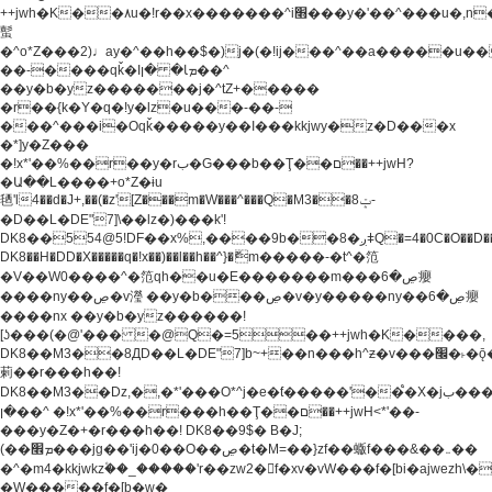
++jwh�K��٨u�!r��x�������^i׫���y�'��^���u�,n�u������y�^��h�ץ�
蟚
�^o*Z���2)♩ay�^��h��$�)j�(�!ij���^��a�����u��
��-����qǩ�Iܡا� �ן��^
��y�b�yz�������j�^tZ+�����
�r��{k�Y�q�!y�lz�u���-��-
���^���i�Oqǩ�����y��I���kkjwy�z�D���x
�*]y�Z���
�!x*'��%��r��y�rب�G���b��Ţ��ם��++jwH?
�Ա��L����+o*Z�ɨu
毢'l4��d�J+,��(�z'[Z���m�W���^���Q�M3��8ݓ-
�D��L�DE"7]\��lz�)���k'!
DK8��554@5!DF��x%,����9b��8�ږǂQ�=4�0C�O��D��L#�4@�L�9D�
DK8��H�DD�X
�����q�!x��)��l��h��^}�ޮm�����-�t^�笵
�V��W0����^�笵qh��u�E�������m���ڝ�6癭
����ny��ڝ�v瀅 ��y�b���ڝ�v�y�����ny��ڝ�6癭
����nx ��y�b�yz������!
[ʖ���(�@'��� �@Q�=5��++jwh�K����,
DK8��M3��8ДD��L�DE"7]b~+��n���h^ƶ�v���׬�˫�ǭ��\�%,��<
䓶��r���h��!
DK8��M3��Dz,�,�*'���O*^j�e�ƭ�����'��֩�X�jب����qǩ�Iܡا�
�ן��^ �!x*'��%��r���h��Ţ��ם��++jwH<*'��-
���y�Z�+�r���h��! DK8��9$� B�J;
(��ܡ׮���jg��'ij�0��O��ڝ�t�M=��}zf��蝂f���&��܅��
�^�m4�kkjwkz۫��_�����'r��zw2�f�xv�vW���f�[bi�ajwezh\
�W�����f�[b�w�