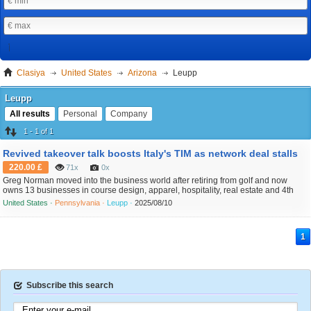
Clasiya
United States
Arizona
Leupp
Leupp
All results
Personal
Company
1 - 1 of 1
Revived takeover talk boosts Italy's TIM as network deal stalls
220.00 £
71x
0x
Greg Norman moved into the business world after retiring from golf and now
owns 13 businesses in course design, apparel, hospitality, real estate and 4th
and 5th grade vocabulary words is chief executive of controversial Saudi-backed
United States ·
Pennsylvania ·
Leupp ·
2025/08/10
LIV Golf. However, the plans are for ccny tutoring initial public offerings (IPOs) of
small size, ranging from $1 mi...
1
Subscribe this search