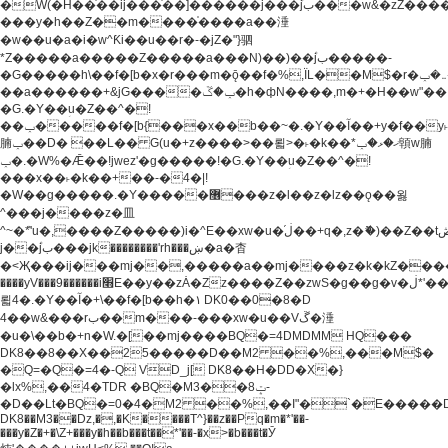
�W(�H��֫��ij���֫��]������j���۫jب���w&�zZ�����i�<�]4���y�Z�Ǯ�[Z����-
���y�h��Z��m����֫����a��涶
�w��u�a�i�w^Ƙi��u��r�-�jZ�"}驷
*Z�����a�����Z�����a���N)��)��۫jب�����-
�G�����h\��f�[b�x�r���m�ǭ��f�%,ÏL��M$�r�܅�ݕ�&���rب��m���-
��a������+&jG����ݕ�ڱ�h�фN����,m�+�H��w"��!
�G.�Y��ؚu�Z��^�!
��ݕ�����f�[b{���x��b��~�.�Y��آ��+y�f��y˫���w�w
腩ݕ��D� ��L�� G(u�+z����>��뢻>�˫�k��*ޚ�ޅ�ݕ顊w腩
ݕ�.�W%�Ǣ��!jwez'�g�����!�G.�Y��ؚu�Z��^�!
���x��˫�k��+��-�4�|!
�W��g�����.�Y��؜���޶���z�l��z�lz��ǫ��욇
^���j����z�⽫
^~�ܶ*'u�,����Z�����)i�^E��xw�u�ڶ֜��+q�,z�ޮ�)��Z��tۆ��ڞ����z�����*Z�Ǭ[ږ'GM3ۺױ������rG�t#��g����j����jk-
j��۫jب���jk��������'rh���ښ�a�杳
�<Җ���ij���mj��,�����a��mj����z�k�kZ�����jx��z���4���
����yV���9������i׫E��y��zȦ�Zz����Z��zwS�g��g�v�ڶ*'��z�l��
뢻4�.�Y��آ�+\��f�[b��h�١ DK0��0�8�D
4��w&���rب��m���-���xw�u��Vڱ�涶
�u�\��b�+n�W.�[��mj����BQ�=4DMDMM HQ���
DK8��8��X��25�����D��M2 ��%,���M$�
�Q=�Q�=4�-Q VD_j[ DK8��H�DD�X�}
�lx%,��4�TDR �BQ�M3��8ݓ-
�D��Lt�
BQ�=0�4�M2 ��%,��I"�`�E�����D��M$�TDH��I7ږǂQ�=1�
DK8��M3��Dz,�,�K����T^}��z��Pq�m�*'��-
���y�Z�+�\Z+���y�h��b���t��*'��-�x>�b���t�Ӯ