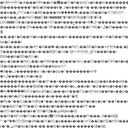
�>�,B�����j+t�޲���h�)bz{Cz�h��hr�������V��O��,����^j۫z�á'(�f�u�^r�b�w�
隝��������^�ǿz�讷���b� ,z�b��b�+t� ��z����m���-
��w��ڶ*' a�I=v�M5����Vޱ�]����ש���z{B��O�7 dD,?
��m��ږ��k%-��j���+�������*'��52H@�2�`!��
LDU����r�ݱ�Z��������k���y͇��i�+ڵ�6>�����jך���!
�k���zǜ��J{*k���y�^rB'���jZk���zV��(^rM)�+ڵ����+bz�k���z�)�+ڵ�rnnX�~�ܶ*'r�
춻
��,��+�G���sa��h��a��6>���������+zҞ�G���
zw�j׀���!
�a��,
��zwi�)�r.�X��۫�˫�ǭ��\�%,��DD�D��ԅk��
'Z���r����\��lz�)��BQ�=4�-Q VD_j[r���h��!
DK8��H�DD�X�}
�ly˫�ǭ��\�%,��L�9D��˫�ǭ��\�%,����9b��8�k�
涶�w]��kkjwt۞f���wM��kkjwu۞?
�d��ܥz������ǫ~)�z�k�{ay�^�������m>$
�+ڵ���b�x,lw�u�솋-
�����I�������O^��<����Od�����azz��&���w]4�
�����Ǣ�a��@qǩ�ױ��m�V��X�jب��a�i~�iZ��bq�b��Z��)���ھ'♨
������z�Kjx.j�jx,j��ʶ�vV���q�mw(v)��8�u��jכ�&��ਞ��f�j�
��y�b�yz������ �u�'��.��^�笶
�Ry�^��Cz�]�˦z{Ry�^��L�קj��jגy�^��R�ק�w�y�^��T���I�<-
O��&jzi�^ ��\Z+���y�h��b���t��*'��-
�x>�b���t�¢�"z�]��ئzkkjwu�O}
���Wnf�h^ƶ�v���׬קrW����y������ݢf��6Қ⽫
^~�ܶ*'��Z(tv�vW�j��,�g���ij�l��^o*Z��Z�Z������ݥ�a�����֫����a��)���q�!y�����W������ky�r��.�*�z��j
z�"�ڝ�&u�Z��-��,��k}�lz����˫�����涶�v歆