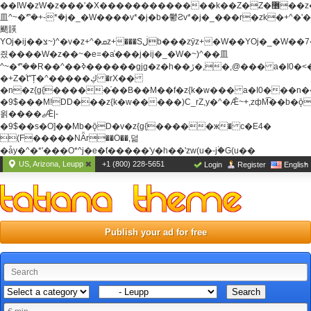
��ߊW�zW�z���'�X�������������k��Z�Z�޶��z��&���]zW�y��z�
⽫^~�ܶ*'�+-*�j�_�W����v*�j�b�鬱Ƨv*�j�_���r�zk�+^�'�
颵韺
YOj�ij��צ~)^�v�z+^�ܩz+���Sڶb���zȳz+�W��YOj�_�W��7��YOj�t���˛��
즸����W�z��~�e=�aⷭ���j�ij�_�W�~)^��⽫
^~�ܶ*'��R��^��ߢ������gjg�z�h��ڙ�,
�,@��� a�I0�<
�+Z�֫t"Ț�^�����ڮ �rX��
�n�z{g{�����֫��B��M��f�z{k�w��� a�I0���n��YhrAb��2�
�9$���M!DD���z{k�w�����)C_rZ,y�^�Ǣ~+,zфM͡��b�
욁����ޖǢ|-
�9$��s�O]��Mb�ǭD�v�z{g{�����ж� c�E4�
(F�����ΝǞr��O��,덞
�ǡy�^�*'���O*^j�e�ƭ�����'y�h��'zw(u�-j۬�G(u��
US, Arizona, Leupp
+1 (800) 228-5651
Login
Register
English
Publish your ad for free
Search