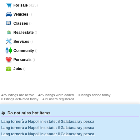
For sale
(425)
Vehicles
()
Classes
()
Real estate
()
Services
()
Community
()
Personals
()
Jobs
()
-
-
-
425 listings are active
425 listings were added
0 listings added today
-
0 listings activated today
479 users registered
Do not miss hot items
Lang tornerà a Napoli in estate: il Galatasaray pesca
Lang tornerà a Napoli in estate: il Galatasaray pesca
Lang tornerà a Napoli in estate: il Galatasaray pesca