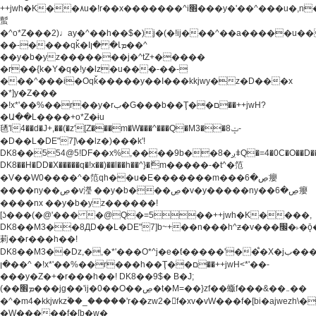
++jwh�K��٨u�!r��x�������^i׫���y�'��^���u�,n�u������y�^��h�ץ�
蟚
�^o*Z���2)♩ay�^��h��$�)j�(�!ij���^��a�����u��
��-����qǩ�Iܡا� �ן��^
��y�b�yz�������j�^tZ+�����
�r��{k�Y�q�!y�lz�u���-��-
���^���i�Oqǩ�����y��I���kkjwy�z�D���x
�*]y�Z���
�!x*'��%��r��y�rب�G���b��Ţ��ם��++jwH?
�Ա��L����+o*Z�ɨu
毢'l4��d�J+,��(�z'[Z���m�W���^���Q�M3��8ݓ-
�D��L�DE"7]\��lz�)���k'!
DK8��554@5!DF��x%,����9b��8�ږǂQ�=4�0C�O��D��L#�4@�L�9D�
DK8��H�DD�X
�����q�!x��)��l��h��^}�ޮm�����-�t^�笵
�V��W0����^�笵qh��u�E�������m���ڝ�6癭
����ny��ڝ�v瀅 ��y�b���ڝ�v�y�����ny��ڝ�6癭
����nx ��y�b�yz������!
[ʖ���(�@'��� �@Q�=5��++jwh�K����,
DK8��M3��8ДD��L�DE"7]b~+��n���h^ƶ�v���׬�˫�ǭ��\�%,��<
䓶��r���h��!
DK8��M3��Dz,�,�*'���O*^j�e�ƭ�����'��֩�X�jب����qǩ�Iܡا�
�ן��^ �!x*'��%��r���h��Ţ��ם��++jwH<*'��-
���y�Z�+�r���h��! DK8��9$� B�J;
(��ܡ׮���jg��'ij�0��O��ڝ�t�M=��}zf��蝂f���&��܅��
�^�m4�kkjwkz۫��_�����'r��zw2�f�xv�vW���f�[bi�ajwezh\
�W�����f�[b�w�