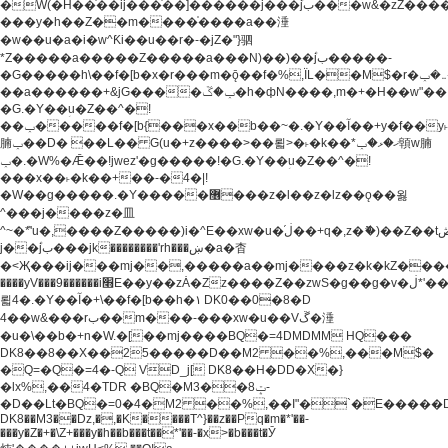
�W(�H��֫��ij���֫��]������j���۫jب���w&�zZ�����i�<�]4���y�Z�Ǯ�[Z����-
���y�h��Z��m����֫����a��涶
�w��u�a�i�w^Ƙi��u��r�-�jZ�"}驷
*Z�����a�����Z�����a���N)��)��۫jب�����-
�G�����h\��f�[b�x�r���m�ǭ��f�%,ÏL��M$�r�܅�ݕ�&���rب��m���-
��a������+&jG����ݕ�ڱ�h�фN����,m�+�H��w"��!
�G.�Y��ؚu�Z��^�!
��ݕ�����f�[b{���x��b��~�.�Y��آ��+y�f��y˫���w�w
腩ݕ��D� ��L�� G(u�+z����>��뢻>�˫�k��*ޚ�ޅ�ݕ顊w腩
ݕ�.�W%�Ǣ��!jwez'�g�����!�G.�Y��ؚu�Z��^�!
���x��˫�k��+��-�4�|!
�W��g�����.�Y��؜���޶���z�l��z�lz��ǫ��욇
^���j����z�⽫
^~�ܶ*'u�,����Z�����)i�^E��xw�u�ڶ֜��+q�,z�ޮ�)��Z��tۆ��ڞ����z�����*Z�Ǭ[ږ'GM3ۺױ������rG�t#��g����j����jk-
j��۫jب���jk��������'rh���ښ�a�杳
�<Җ���ij���mj��,�����a��mj����z�k�kZ�����jx��z���4���
����yV���9������i׫E��y��zȦ�Zz����Z��zwS�g��g�v�ڶ*'��z�l��
뢻4�.�Y��آ�+\��f�[b��h�١ DK0��0�8�D
4��w&���rب��m���-���xw�u��Vڱ�涶
�u�\��b�+n�W.�[��mj����BQ�=4DMDMM HQ���
DK8��8��X��25�����D��M2 ��%,���M$�
�Q=�Q�=4�-Q VD_j[ DK8��H�DD�X�}
�lx%,��4�TDR �BQ�M3��8ݓ-
�D��Lt�
BQ�=0�4�M2 ��%,��I"�`�E�����D��M$�TDH��I7ږǂQ�=1�
DK8��M3��Dz,�,�K����T^}��z��Pq�m�*'��-
���y�Z�+�\Z+���y�h��b���t��*'��-�x>�b���t�Ӯ