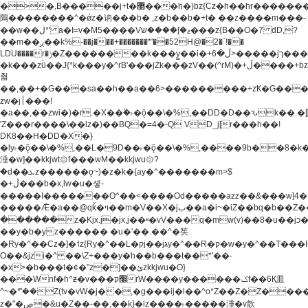
�>�,B�����j+t�޲���h�)bz{Cz�h��hr�������V��O��,����^j۫z�á'(�f�u�^r�b�w�
隝��������^�ǿz�讷���b� ,z�b��b�+t� ��z����m���-
��w��ڶ*' a�I=v�M5����Vޱ�]����ש���z{B��O�7 dD,?
��m��ږ��k%-��j���+�������*'��52H@�2�`!��
LDU����r�ݱ�Z��������k���y͇��i�+ڵ�6>�����jך���!
�k���zǜ��J{*k���y�^rB'���jZk���zV��(^rM)�+ڵ����+bz�k���z�)�+ڵ�rnnX�~�ܶ*'r�
춻
��,��+�G���sa��h��a��6>���������+zҞ�G���
zw�j׀���!
�a��,
��zwi�)�r.�X��۫�˫�ǭ��\�%,��DD�D��ԅk��
'Z���r����\��lz�)��BQ�=4�-Q VD_j[r���h��!
DK8��H�DD�X�}
�ly˫�ǭ��\�%,��L�9D��˫�ǭ��\�%,����9b��8�k�
涶�w]��kkjwt۞f���wM��kkjwu۞?
�d��ܥz������ǫ~)�z�k�{ay�^�������m>$
�+ڵ���b�x,lw�u�솋-
�����I�������O^��<����Od�����azz��&���w]4�
�����Ǣ�a��@qǩ�ױ��m�V��X�jب��a�i~�iZ��bq�b��Z��)���ھ'♨
������z�Kjx.j�jx,j��ʶ�vV���q�mw(v)��8�u��jכ�&��ਞ��f�j�
��y�b�yz������ �u�'��.��^�笶
�Ry�^��Cz�]�˦z{Ry�^��L�קj��jגy�^��R�ק�w�y�^��T���I�<-
O��&jzi�^ ��\Z+���y�h��b���t��*'��-
�x>�b���t�¢�"z�]��ئzkkjwu�O}
���Wnf�h^ƶ�v���׬קrW����y������ݢf��6Қ⽫
^~�ܶ*'��Z(tv�vW�j��,�g���ij�l��^o*Z��Z�Z������ݥ�a�����֫����a��)���q�!y�����W������ky�r��.�*�z��j
z�"�ڝ�&u�Z��-��,��k}�lz����˫�����涶�v歆