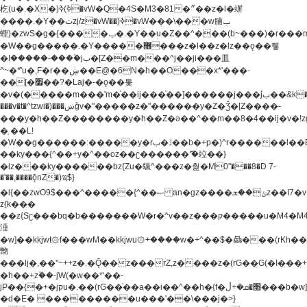
杚(u�.�X�)ߢ)ߢ�vW�Q�4S�M3�81�״��z�l�竮
����.�Y��ثzj/z�vW��)ߢ�vW���\���w腩ݕ
蟶)�zwS�g�{����ݕ�.�Y��ؚu�Z��^���(b~���)�r���m�ǥy�f�M4�'�z����6�M+z����4��^z���L!
�W��g�����.�Y��؜���޶���z�l��z�lz��ǫ��쮛
�ا�����-����۫jب�[Z��m���^j��ji���⽫
^~�ܶ*'u�,F�r��ښ��E@�6N�h��O���x*'���-
��[�׿��?�Laj�-�ǫ��톷
�v�(�����m���'m�֫��ij���֫��]������j���۫jب��&k��y����jk-
���v�t�^tzwi�)���ښǧv�"�����z�"������y�Z�Ǯ�[Z����-
���y�h��Z��������y�h��Z�ǝ��^��m��8�4��ij�v�!zg���a�
�֥ ��L!
�W��g������:�����y�rب�˩��b�+p�)^r������l��B�y�g�����v�,��%��h��-
��ky���{^��+y�^��oz��ʗ������ޮ'�竝��}
�lz���ky������bz{Zu�颻^���z�춽�M0"���8�D 7-
�'��,����ǭnZ�)ಇ$}
�l{��zwO9$���^�����{^��ޞ an�gz����ݶ��ܫz��I7�v�"���L��ֹ�z���h���ꔱ���������ݢe,z�
z{k���
��z{Sʗ���bq�b��� ����W�r�^v��z���ק�����u�M4�M4ҹ�z�q�m���z���w��*'��jX�z��z�Ţ��ם�
涶
�w]��kkjwt۞f���wM��kkjwu۞+����w�+^��$�ꬡ���(rKh��B�y�
朆
���lj�,��"~++z�.�Ǭ��z���rZ,z����z�(rG��G(�ا���+^��$��$z������nz�(rG���^z�_���r(rG���,}
�h��+z۫��-jW(�w��*'��-
jP��{�+�jקu�.��(rG��֫��a��i��^��h�{f�׫�ܩ�+ڵ���b�w]���n��jk?
�d�E� ���������u���'��\���j�>}