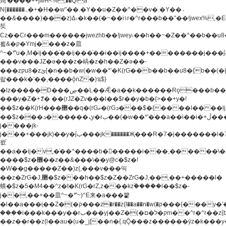
炖'����++jwH<%,��Q!a
N{������܅�+�H��w"��.�Y��ؚu�Z��^��v�.�Y��؞
��&����)���z)ߡ˫�k��(�~��i١r�^r���b��"��!jwex%,�E8t�<#��{Jު
笶
Ͼz��Ͼr���m������jwezhb��!jwey˫��h��~�Z��^��b��
뢻&�ק�Ymj����z�⽫
^~�ܶ*'u�,M�ij���֫��ij���֫��i��ij����+��������j���۫jب���w.���s)����jk-
���v���JZ�ǝ���z�嵪�z�h��Z�ǝ��-
���zקu8�zئ{�n��b�w(�w��*'�K(rG��b��b��u8�{b��(�{l����(�˫����ئy��N)���$~���^�,��+��
랇���k�'��,����ǭnZ�)ಇ$}
�lz�����D���ڝ��L��ֹǢ�a��k������Rǫ���b���v���������zZ�Zt*'��-
���y�Z�+ޮz� ��(rJZ�Zv���l��$r��y�b�{>��+y�!
��$z��K(rH���޲��q�(rGޡ�(rGܖ���$�{����l����lj�������,���ˬ���M4��+y�!
��$z���ܖ������ܢy�rب��(�w��*'�֫��a��i��i�+ڵ���b�w]�����jk-
j����jk-
j���+���jk)��y�۫jب���jk������Җ���R�7�j�������l�7��n)j�v���
뫖֫
��a��ij�v,�֫��^����b������i���,������\
����$z�޶��z��&���\��y@ϲ�$z�!
�W��g�����Z��)z{,���v���띡
��z�ZrG�J,޲�$z���h��$z�Z��ZrG�J,��,��+�����l�
蟥�$z�5�M4��^z�t�K(rG�rZ,z���kz۫�����l��$z�-
j��,��+��⽫^~�ܶ*'~)^E来�a���籊
�l��a���i֛��Z�(�ק���z�r��z{l��a��n�w(�ק���{���y�'����,޲��zw(�ק�����������ޮ�+
����i���k���y��rب���yj��Z�(�ק�ל�םm��^r�^r��z{b}
��z��r��z{l��au�(u�_j[��n�{.qǬ���z������ȳz�k���y�y�޶��z��&���p�+^~)^�