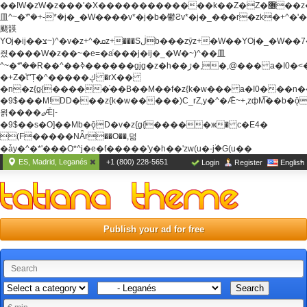
��ߊW�zW�z���'�X�������������k��Z�Z�޶��z��&���]zW�y��z�
⽫^~�ܶ*'�+-*�j�_�W����v*�j�b�鬱Ƨv*�j�_���r�zk�+^�'�
颵韺
YOj�ij��צ~)^�v�z+^�ܩz+���Sڶb���zȳz+�W��YOj�_�W��7��YOj�t���˛��
즸����W�z��~�e=�aⷭ���j�ij�_�W�~)^��⽫
^~�ܶ*'��R��^��ߢ������gjg�z�h��ڙ�,
�,@��� a�I0�<
�+Z�֫t"Ț�^�����ڮ �rX��
�n�z{g{�����֫��B��M��f�z{k�w��� a�I0���n��YhrAb��2�
�9$���M!DD���z{k�w�����)C_rZ,y�^�Ǣ~+,zфM͡��b�
욁����ޖǢ|-
�9$��s�O]��Mb�ǭD�v�z{g{�����ж� c�E4�
(F�����ΝǞr��O��,덞
�ǡy�^�*'���O*^j�e�ƭ�����'y�h��'zw(u�-j۬�G(u��
ES, Madrid, Leganés
+1 (800) 228-5651
Login
Register
English
Publish your ad for free
Search