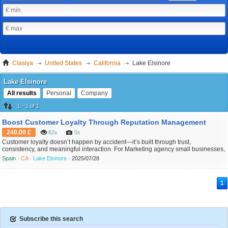
Clasiya
United States
California
Lake Elsinore
Lake Elsinore
All results
Personal
Company
1 - 1 of 1
Boost Customer Loyalty Through Reputation Management
240.00 £
62x
0x
Customer loyalty doesn’t happen by accident—it’s built through trust,
consistency, and meaningful interaction. For Marketing agency small businesses,
Reputation Management is a powerful tool in creating the kind of experience that
Spain ·
CA ·
Lake Elsinore ·
2025/07/28
keeps customers coming back. When people see that your business responds to
feedback, takes responsibility, and values ...
1
Subscribe this search