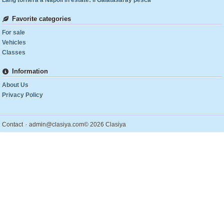
Lang tornerà a Napoli in estate: il Galatasaray pesca
Favorite categories
For sale
Vehicles
Classes
Information
About Us
Privacy Policy
.
Contact
admin@clasiya.com
© 2026 Clasiya