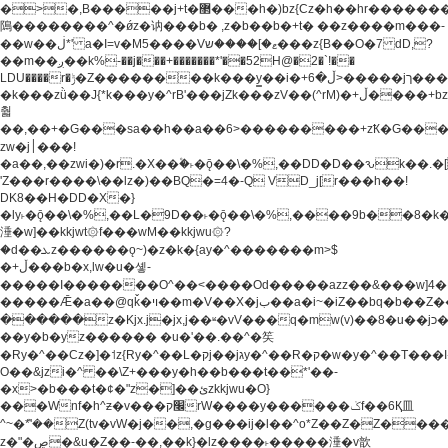
�>�,B�����j+t�޲���h�)bz{Cz�h��hr�������V��O��,����^j۫z�á'(�f�u�^r�b�w�
隝��������^�ǿz�讷���b� ,z�b��b�+t� ��z����m���-
��w��ڶ*' a�I=v�M5����Vޱ�]����ש���z{B��O�7 dD,?
��m��ږ��k%-��j���+�������*'��52H@�2�`!��
LDU����r�ݱ�Z��������k���y͇��i�+ڵ�6>�����jך���!
�k���zǜ��J{*k���y�^rB'���jZk���zV��(^rM)�+ڵ����+bz�k���z�)�+ڵ�rnnX�~�ܶ*'r�
춻
��,��+�G���sa��h��a��6>���������+zҞ�G���
zw�j׀���!
�a��,
��zwi�)�r.�X��۫�˫�ǭ��\�%,��DD�D��ԅk��
'Z���r����\��lz�)��BQ�=4�-Q VD_j[r���h��!
DK8��H�DD�X�}
�ly˫�ǭ��\�%,��L�9D��˫�ǭ��\�%,����9b��8�k�
涶�w]��kkjwt۞f���wM��kkjwu۞?
�d��ܥz������ǫ~)�z�k�{ay�^�������m>$
�+ڵ���b�x,lw�u�솋-
�����I�������O^��<����Od�����azz��&���w]4�
�����Ǣ�a��@qǩ�ױ��m�V��X�jب��a�i~�iZ��bq�b��Z��)���ھ'♨
������z�Kjx.j�jx,j��ʶ�vV���q�mw(v)��8�u��jכ�&��ਞ��f�j�
��y�b�yz������ �u�'��.��^�笶
�Ry�^��Cz�]�˦z{Ry�^��L�קj��jגy�^��R�ק�w�y�^��T���I�<-
O��&jzi�^ ��\Z+���y�h��b���t��*'��-
�x>�b���t�¢�"z�]��ئzkkjwu�O}
���Wnf�h^ƶ�v���׬קrW����y������ݢf��6Қ⽫
^~�ܶ*'��Z(tv�vW�j��,�g���ij�l��^o*Z��Z�Z������ݥ�a�����֫����a��)���q�!y�����W������ky�r��.�*�z��j
z�"�ڝ�&u�Z��-��,��k}�lz����˫�����涶�v歆