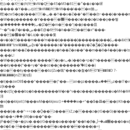
杚(u�.�X�)ߢ)ߢ�vW�Q�4S�M3�81�״��z�l�竮
����.�Y��ثzj/z�vW��)ߢ�vW���\���w腩ݕ
蟶)�zwS�g�{����ݕ�.�Y��ؚu�Z��^���(b~���)�r���m�ǥy�f�M4�'�z����6�M+z����4��^z���L!
�W��g�����.�Y��؜���޶���z�l��z�lz��ǫ��쮛
�ا�����-����۫jب�[Z��m���^j��ji���⽫
^~�ܶ*'u�,F�r��ښ��E@�6N�h��O���x*'���-
��[�׿��?�Laj�-�ǫ��톷
�v�(�����m���'m�֫��ij���֫��]������j���۫jب��&k��y����jk-
���v�t�^tzwi�)���ښǧv�"�����z�"������y�Z�Ǯ�[Z����-
���y�h��Z��������y�h��Z�ǝ��^��m��8�4��ij�v�!zg���a�
�֥ ��L!
�W��g������:�����y�rب�˩��b�+p�)^r������l��B�y�g�����v�,��%��h��-
��ky���{^��+y�^��oz��ʗ������ޮ'�竝��}
�lz���ky������bz{Zu�颻^���z�춽�M0"���8�D 7-
�'��,����ǭnZ�)ಇ$}
�l{��zwO9$���^�����{^��ޞ an�gz����ݶ��ܫz��I7�v�"���L��ֹ�z���h���ꔱ���������ݢe,z�
z{k���
��z{Sʗ���bq�b��� ����W�r�^v��z���ק�����u�M4�M4ҹ�z�q�m���z���w��*'��jX�z��z�Ţ��ם�
涶
�w]��kkjwt۞f���wM��kkjwu۞+����w�+^��$�ꬡ���(rKh��B�y�
朆
���lj�,��"~++z�.�Ǭ��z���rZ,z����z�(rG��G(�ا���+^��$��$z������nz�(rG���^z�_���r(rG���,}
�h��+z۫��-jW(�w��*'��-
jP��{�+�jקu�.��(rG��֫��a��i��^��h�{f�׫�ܩ�+ڵ���b�w]���n��jk?
�d�E� ���������u���'��\���j�>}