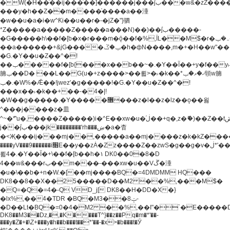
�W(�H��֫��ij���֫��]������j���۫jب���w&�zZ�����i�<�]4���y�Z�Ǯ�[Z����-
���y�h��Z��m����֫����a��涶
�w��u�a�i�w^Ƙi��u��r�-�jZ�"}驷
*Z�����a�����Z�����a���N)��)��۫jب�����-
�G�����h\��f�[b�x�r���m�ǭ��f�%,ÏL��M$�r�܅�ݕ�&���rب��m���-
��a������+&jG����ݕ�ڱ�h�фN����,m�+�H��w"��!
�G.�Y��ؚu�Z��^�!
��ݕ�����f�[b{���x��b��~�.�Y��آ��+y�f��y˫���w�w
腩ݕ��D� ��L�� G(u�+z����>��뢻>�˫�k��*ޚ�ޅ�ݕ顊w腩
ݕ�.�W%�Ǣ��!jwez'�g�����!�G.�Y��ؚu�Z��^�!
���x��˫�k��+��-�4�|!
�W��g�����.�Y��؜���޶���z�l��z�lz��ǫ��욇
^���j����z�⽫
^~�ܶ*'u�,����Z�����)i�^E��xw�u�ڶ֜��+q�,z�ޮ�)��Z��tۆ��ڞ����z�����*Z�Ǭ[ږ'GM3ۺױ������rG�t#��g����j����jk-
j��۫jب���jk��������'rh���ښ�a�杳
�<Җ���ij���mj��,�����a��mj����z�k�kZ�����jx��z���4���
����yV���9������i׫E��y��zȦ�Zz����Z��zwS�g��g�v�ڶ*'��z�l��
뢻4�.�Y��آ�+\��f�[b��h�١ DK0��0�8�D
4��w&���rب��m���-���xw�u��Vڱ�涶
�u�\��b�+n�W.�[��mj����BQ�=4DMDMM HQ���
DK8��8��X��25�����D��M2 ��%,���M$�
�Q=�Q�=4�-Q VD_j[ DK8��H�DD�X�}
�lx%,��4�TDR �BQ�M3��8ݓ-
�D��Lt�
BQ�=0�4�M2 ��%,��I"�`�E�����D��M$�TDH��I7ږǂQ�=1�
DK8��M3��Dz,�,�K����T^}��z��Pq�m�*'��-
���y�Z�+�\Z+���y�h��b���t��*'��-�x>�b���t�Ӯ