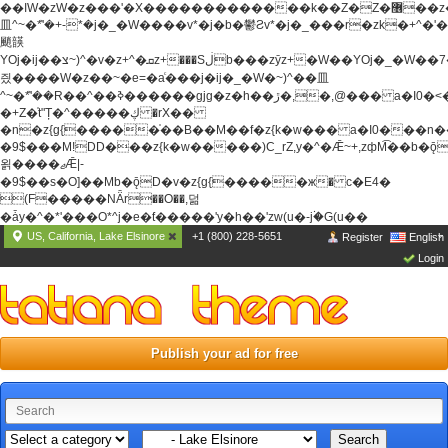
��ߊW�zW�z���'�X�������������k��Z�Z�޶��z��&���]zW�y��z�
⽫^~�ܶ*'�+-*�j�_�W����v*�j�b�鬱Ƨv*�j�_���r�zk�+^�'�
颵韺
YOj�ij��צ~)^�v�z+^�ܩz+���Sڶb���zȳz+�W��YOj�_�W��7��YOj�t���˛��
즸����W�z��~�e=�aⷭ���j�ij�_�W�~)^��⽫
^~�ܶ*'��R��^��ߢ������gjg�z�h��ڙ�,
�,@��� a�I0�<
�+Z�֫t"Ț�^�����ڮ �rX��
�n�z{g{�����֫��B��M��f�z{k�w��� a�I0���n��YhrAb��2�
�9$���M!DD���z{k�w�����)C_rZ,y�^�Ǣ~+,zфM͡��b�
욁����ޖǢ|-
�9$��s�O]��Mb�ǭD�v�z{g{�����ж� c�E4�
(F�����ΝǞr��O��,덞
�ǡy�^�*'���O*^j�e�ƭ�����'y�h��'zw(u�-j۬�G(u��
US, California, Lake Elsinore
+1 (800) 228-5651
Register
English
Login
Publish your ad for free
Search