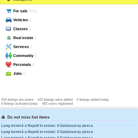
For sale
(425)
Vehicles
()
Classes
()
Real estate
()
Services
()
Community
()
Personals
()
Jobs
()
-
-
-
425 listings are active
425 listings were added
0 listings added today
-
0 listings activated today
482 users registered
Do not miss hot items
Lang tornerà a Napoli in estate: il Galatasaray pesca
Lang tornerà a Napoli in estate: il Galatasaray pesca