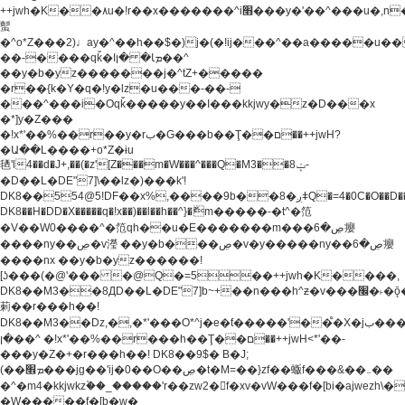
++jwh�K��٨u�!r��x�������^i׫���y�'��^���u�,n�u������y�^��h�ץ�
蟚
�^o*Z���2)♩ay�^��h��$�)j�(�!ij���^��a�����u��
��-����qǩ�Iܡا� �ן��^
��y�b�yz�������j�^tZ+�����
�r��{k�Y�q�!y�lz�u���-��-
���^���i�Oqǩ�����y��I���kkjwy�z�D���x
�*]y�Z���
�!x*'��%��r��y�rب�G���b��Ţ��ם��++jwH?
�Ա��L����+o*Z�ɨu
毢'l4��d�J+,��(�z'[Z���m�W���^���Q�M3��8ݓ-
�D��L�DE"7]\��lz�)���k'!
DK8��554@5!DF��x%,����9b��8�ږǂQ�=4�0C�O��D��L#�4@�L�9D�
DK8��H�DD�X
�����q�!x��)��l��h��^}�ޮm�����-�t^�笵
�V��W0����^�笵qh��u�E�������m���ڝ�6癭
����ny��ڝ�v瀅 ��y�b���ڝ�v�y�����ny��ڝ�6癭
����nx ��y�b�yz������!
[ʖ���(�@'��� �@Q�=5��++jwh�K����,
DK8��M3��8ДD��L�DE"7]b~+��n���h^ƶ�v���׬�˫�ǭ��\�%,��<
䓶��r���h��!
DK8��M3��Dz,�,�*'���O*^j�e�ƭ�����'��֩�X�jب����qǩ�Iܡا�
�ן��^ �!x*'��%��r���h��Ţ��ם��++jwH<*'��-
���y�Z�+�r���h��! DK8��9$� B�J;
(��ܡ׮���jg��'ij�0��O��ڝ�t�M=��}zf��蝂f���&��܅��
�^�m4�kkjwkz۫��_�����'r��zw2�f�xv�vW���f�[bi�ajwezh\
�W�����f�[b�w�