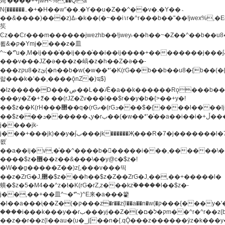
炖'����++jwH<%,��Q!a
N{������܅�+�H��w"��.�Y��ؚu�Z��^��v�.�Y��؞
��&����)���z)ߡ˫�k��(�~��i١r�^r���b��"��!jwex%,�E8t�<#��{Jު
笶
Ͼz��Ͼr���m������jwezhb��!jwey˫��h��~�Z��^��b��
뢻&�ק�Ymj����z�⽫
^~�ܶ*'u�,M�ij���֫��ij���֫��i��ij����+��������j���۫jب���w.���s)����jk-
���v���JZ�ǝ���z�嵪�z�h��Z�ǝ��-
���zקu8�zئ{�n��b�w(�w��*'�K(rG��b��b��u8�{b��(�{l����(�˫����ئy��N)���$~���^�,��+��
랇���k�'��,����ǭnZ�)ಇ$}
�lz�����D���ڝ��L��ֹǢ�a��k������Rǫ���b���v���������zZ�Zt*'��-
���y�Z�+ޮz� ��(rJZ�Zv���l��$r��y�b�{>��+y�!
��$z��K(rH���޲��q�(rGޡ�(rGܖ���$�{����l����lj�������,���ˬ���M4��+y�!
��$z���ܖ������ܢy�rب��(�w��*'�֫��a��i��i�+ڵ���b�w]�����jk-
j����jk-
j���+���jk)��y�۫jب���jk������Җ���R�7�j�������l�7��n)j�v���
뫖֫
��a��ij�v,�֫��^����b������i���,������\
����$z�޶��z��&���\��y@ϲ�$z�!
�W��g�����Z��)z{,���v���띡
��z�ZrG�J,޲�$z���h��$z�Z��ZrG�J,��,��+�����l�
蟥�$z�5�M4��^z�t�K(rG�rZ,z���kz۫�����l��$z�-
j��,��+��⽫^~�ܶ*'~)^E来�a���籊
�l��a���i֛��Z�(�ק���z�r��z{l��a��n�w(�ק���{���y�'����,޲��zw(�ק�����������ޮ�+
����i���k���y��rب���yj��Z�(�ק�ל�םm��^r�^r��z{b}
��z��r��z{l��au�(u�_j[��n�{.qǬ���z������ȳz�k���y�y�޶��z��&���p�+^~)^�