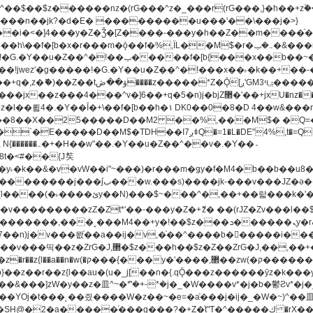
�^v�]6��+q�5�n)j�bjZ޲�'��+jxU�nz�����]6�/
8��8��X��25�����D��M2 ��%,���M$� �Q=�Q
�L�DE"4%,t�=QH���2� DK8��M3��Dz,�,�K����T^}��z��Pq�m�*'��-
^��v�.�Y��؞
u8�y˫�k��&�v�vW��i"~���)�r���m�ǥy�f�M4�b��b��
H@�2�a�����֜���g���?�+Z�֫t"Ț�^�����ڮ �rX��