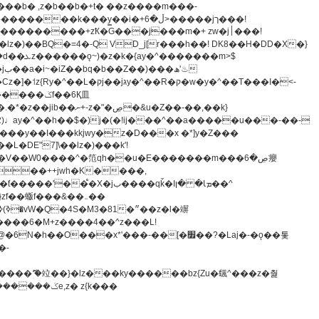
z�)��BQ�=4�-Q VD_j[r���h��! DK8��H�DD�X�}
�����m>$
-�t^�笵�V��W0����^�笵qh��u�E�������m���ڝ�6癭