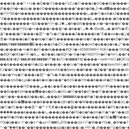
���lj�,��"~++z�.�Ǭ��z���rZ,z����z�(rG��G(�ا���+^��$��$z������nz�(rG���^z�_���r(rG���,}�h��+z۫��-jW(�w��*'��-
jP��{�+�jקu�.��(rG��֫��a��i��^��h�{f�׫�ܩ�+ڵ���b�w]���n��jk?�d�E� ���������u���'��\���j�>}
�W(�H��֫��ij���֫��]������j���۫jب���w&�zZ�����i�<�]4���y�Z�Ǯ�[Z����-���y�h��Z��m����֫����a��涶�w��u�a�i�w^Ƙi��u��r�-�jZ�"}驷
*Z�����a�����Z�����a���N)��)��۫jب�����-�G�����h\��f�[b�x�r���m�ǭ��f�%,ÏL��M$�r�܅�ݕ�&���rب��m���-
��a������+&jG����ݕ�ڱ�h�фN����,m�+�H��w"��!�G.�Y��ؚu�Z��^�!��ݕ�����f�[b{���x��b��~�.�Y��آ��+y�f��y˫���w�w腩ݕ��D�
��L�� G(u�+z����>��뢻>�˫�k��*ޚ�ޅ�ݕ顊w腩ݕ�.�W%�Ǣ��!jwez'�g�����!�G.�Y��ؚu�Z��^�!���x��˫�k��+��-�4�|!�W��g�����.�Y��؜���޶���z�l��z�lz��ǫ��
욇^���j����z�⽫^~�ܶ*'u�,����Z�����)i�^E��xw�u�ڶ֜��+q�,z�ޮ�)��Z��tۆ��ڞ����z�����*Z�Ǭ[ږ'GM3ۺױ������rG�t#��g����j����jk-j��۫jب���jk��������'rh���ښ�a�
杳�<Җ���ij���mj��,�����a��mj����z�k�kZ�����jx��z���4��
����yV���9������i׫E��y��zȦ�Zz����Z��zwS�g��g�v�ڶ*'��z�l��뢻4�.�Y��آ�+\��f�[b��h�١ DK0��0�8�D 4��w&���rب��m���-���xw�u��Vڱ�涶
�u�\��b�+n�W.�[��mj����BQ�=4DMDMM HQ��� DK
BQ�=0�4�M2 ��%,��I"�`�E�����D��M$�TDH��I7ږǂQ�=1
�BQ�M3��8ݓ- �D��Lt�
���y�Z�+�\Z+���y�h��b���t��*'��-�x>�b���t�Ӯ炖'����++jwH<%,��Q!a N{������܅�+�H��w"��.�Y��ؚu�Z��
��&����)���z)ߡ˫�k��(�~��i١r�^r���b��"��!jwex%,�E8t�<#��{Jު笶
Ͼz��Ͼr���m������jwezhb��!jwey˫��h��~�Z��^��b��
&�ק�Ymj����z�⽫^~�ܶ*'u�,M�ij���֫��ij���֫��i��ij����+��������j���۫jب���w.���s)����jk-���v���JZ�ǝ���z�嵪�z�h��Z�ǝ��-
���zקu8�zئ{�n��b�w(�w��*'�K(rG��b��b��u8�{b��(�{l����(�˫����ئy��N)���$~���^�,��+��랇���k�'��,����ǭnZ�)ಇ$}
�lz�����D���ڝ��L��ֹǢ�a��k������Rǫ���b���v���������zZ�Zt*'��-���y�Z�+ޮz� ��(rJZ�Zv���l��$r��y�b�{>��+y�!
��$z��K(rH���޲��q�(rGޡ�(rGܖ���$�{����l����lj�������,���ˬ���M4��+y�!��$z���ܖ������ܢy�rب��(�w��*'�֫��a��i��i�+ڵ���b�w]�����jk-j����jk-
j���+���jk)��y�۫jب���jk������Җ���R�7�j�������l�7��n)j�v���뫖֫��a��ij�v,�֫��^����b������i���,������\��xH4D�8"� H��
����$z�޶��z��&���\��y@ϲ�$z�!�W��g�����Z��)z{,���v���띡��z�ZrG�J,޲�$z���h��$z�Z��ZrG�J,��,��+�����l�蟥�$z�5�M4��^z�t�K(rG�rZ,z���kz۫�����l��$z�-
j��,��+��⽫^~�ܶ*'~)^E来�a���籊�l��a���i֛��Z�(�ק���z�r��z{l��a��n�w(�ק���{���y�'����,޲��zw(�ק�����������ޮ�+
����i���k���y��rب���yj��Z�(�ק�ל�םm��^r�^r��z{b}��z��r��z{l��au�(u�_j[��n�{.qǬ���z������ȳz�k���y�y�޶��z��&���p�+^~)^���jן�w-
��ߊW�zW�z���'�X�������������k��Z�Z�޶��z��&���]zW�y��z�⽫^~�ܶ*'�+-*�j�_�W����v*�j�b�鬱Ƨv*�j�_���r�zk�+^�'�颵韺
YOj�ij��צ~)^�v�z+^�ܩz+���Sڶb���zȳz+�W��YOj�_�W��7��YOj�t���˛��즸����W�z��~�e=�aⷭ���j�ij�_�W�~)^��⽫
�,@��� a�I0�<�S
^~�ܶ*'��R��^��ߢ������gjg�z�h��ڙ�,