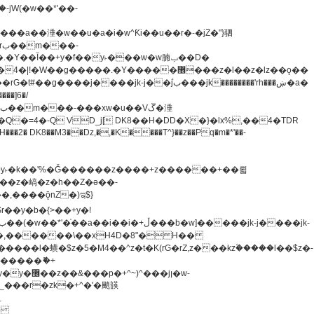
�=4�-Q VD_j[ DK8��H�DD�X�}�lx%,��4�TDR
u8�y˫�k��'%�Ǧ������z����+z������+��뢻