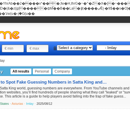
���v*���,fw�H,IhrG�~�^�Z�X�{�~������(E�8"��+�ן���*b
��La�욁����ޖǢ|-�9$��s�O]��Mb�ǭD�v�z{g{�����ж� c�E4�
'zw(u�-j۬�G(u��
lay
ay
All results
Personal
Company
How to Spot Fake Guessing Numbers in Satta King and Avoid Losing
e Satta King world, guessing numbers are everywhere. From YouTube channels and
tion websites, you’ll find hundreds of people sharing what they call "leaked" or "sur
ke. This article is a guide to help players avoid falling into the trap of fake guess...
 States ·
Asturias ·
Imlay ·
2025/08/12