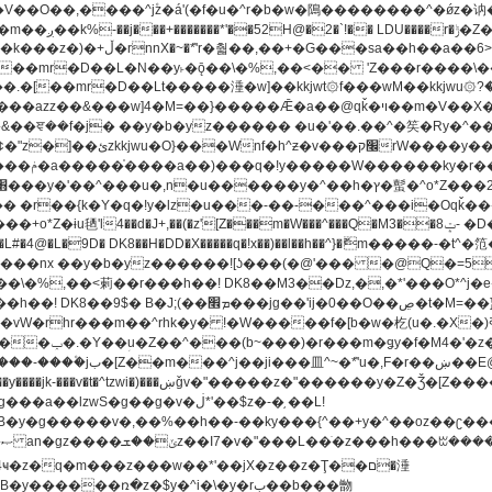
[��mr�D��L�N��y˫�ǭ��\�%,��<�� 'Z���r����\��l
�.�[��mr�D��Lt�
����涶�w]��kkjwt۞f���wM��kkjwu۞?�d��ܥz������ǫ~)�z�k�{ay�^��
����y������ݢf��6Қ⽫
-��,��k}
�����q�!x��)��l��h��^}�ޮm�����
��8�ږǂQ�=4�0C�O��D��L#�4@�L�9D� DK8��H�DD�X
m��^rhk�y� !�W�����f�[b�w�杚(u�.�X�)ߢ)ߢ�vW�Q�4S�M3�81�״��z�l�竮
�g��g�v�ڶ*'��$z�-�֥ ��L!
�
����ռ�z�$y�^i�\�y�rب��b���朆