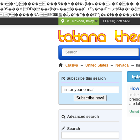
�n�z{g{�����֫��B��M��f�z{k�w��� a�I0���n��YhrAb��2�
�9$���M!DD���z{k�w�����)C_rZ,y�^�Ǣ~+,zфM͡��b�ǭD�{&�z{g{�����фM͡��B
(F�����ΝǞr��O��,덞�ǡy�^�*'���O*^j�e�ƭ�����'y�h��
US, Nevada, Imlay
+1 (800) 228-5651
Clasiya
United States
Nevada
Im
Iml
Subscribe this search
In th
Subscribe now!
predic
are fa
United
Advanced search
Search