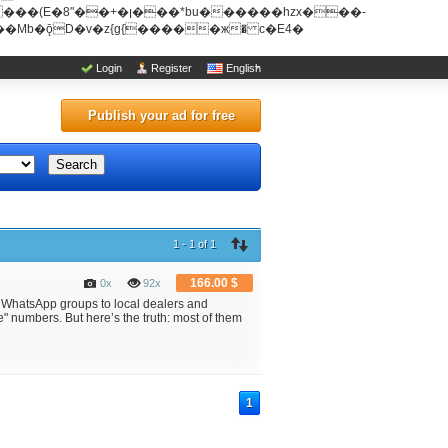
u������hzx���-
Login
Register
English
Publish your ad for free
Search
1 - 1 of 1
166.00 $
0x
92x
 WhatsApp groups to local dealers and
e" numbers. But here’s the truth: most of them
1