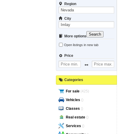
Region
City
Search
More options
Open listings in new tab
Price
Categories
For sale
(425)
Vehicles
()
Classes
()
Real estate
()
Services
()