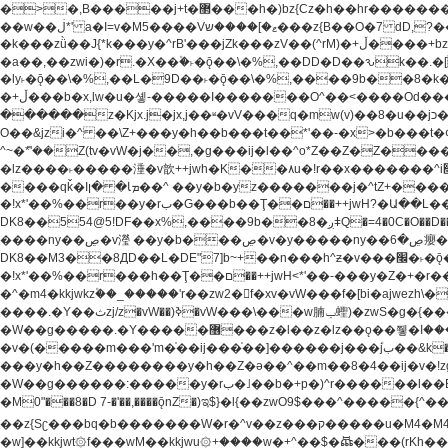
�>�,B�����j+t�޲���h�)bz{Cz�h��hr�������V��O��,����^j۫z�á'(�f�u�^r�b�w�隝��������^�ǿz�讷���b� ,z�b��b�+t� ��z����m���-
��w��ڶ*' a�I=v�M5����Vޱ�]����ש���z{B��O�7 dD,?��m��ږ��k%-��j���+�������*'��52H@�2�`!�� LDU����r�ݱ�Z��������k���y͇��i�+ڵ�6>�����jך���!
�k���zǜ��J{*k���y�^rB'���jZk���zV��(^rM)�+ڵ����+bz�k���z�)�+ڵ�rnnX�~�ܶ*'r�춻��,��+�G���sa��h��a��6>���������+zҞ�G���j���m�+ zw�j׀���!
�a��,
��zwi�)�r.�X��۫�˫�ǭ��\�%,��DD�D��ԅk��.�
�ly˫�ǭ��\�%,��L�9D��˫�ǭ��\�%,����9b��8�k�
�+ڵ���b�x,lw�u�솋-�����I�������O^��<����Od�����azz��&���w]4�M=��}�����Ǣ�a��@qǩ�ױ��m�V��X�jب��a�i~�iZ��bq�b��Z��)���ھ'♨
������z�Kjx.j�jx,j��ʶ�vV���q�mw(v)��8�u��jכ�&��ਞ��f�j� ��y�b�yz������ �u�'��.��^�笶�Ry�^��Cz�]�˦z{Ry�^��L�קj��jגy�^��R�ק�w�y�^��T���I�<-
O��&jzi�^ ��\Z+���y�h��b���t��*'��-�x>�b���t�¢�"z�]��ئzkkjwu�O}���Wnf�h^ƶ�v���׬קrW
^~�ܶ*'��Z(tv�vW�j��,�g���ij�l��^o*Z��Z�Z������ݥ�a�����֫����a��)���q�!y�����W������ky�r��.�*�z��jib��ނ+-z�"�ڝ�&u�Z��
�lz����˫�����涶�v歆++jwh�K��٨u�!r��x�������^i׫���y�'��^���u�,n�u������y�^��h�ץ�蟚�^o*Z���2)♩ay�^��h��$�)j�(�!ij���^��a�����u���-��-
����qǩ�Iܡا� �ן��^ ��y�b�yz�������j�^tZ+����� �r��{k�Y�q�!y�lz�u���-��-���^���i�Oqǩ�����y��I���kkjwy�z�D���x �*]y�Z���
�!x*'��%��r��y�rب�G���b��Ţ��ם��++jwH?�Ա��L����+o*Z�ɨu毢'l4��d�J+,��(�z'[Z���m�W���^���Q�M3��8ݓ- �D��L�DE"7]\��lz�)���k'!
DK8��554@5!DF��x%,����9b
����ny��ڝ�v瀅 ��y�b���ڝ�v�y�����ny��ڝ�6癭����nx ��y�b�yz������![ʖ���(�@'��� �@Q�=5��++jwh�K����,
DK8��M3��8ДD��L�DE"7]b~+��n���h^ƶ�v���׬�˫�ǭ��\�%,��<䓶��r���h��! DK8��M3��Dz,�,�*'���O*^j�e�ƭ�����'��֩�X�jب����qǩ�Iܡا� �ן��^
�!x*'��%��r���h��Ţ��ם��++jwH<*'��-���y�Z�+�r���h��! DK8��9$� B�J;(��ܡ׮���jg��'ij�0��O��ڝ�t�M=��}zf��蝂f���&��܅��
�^�m4�kkjwkz۫��_�����'r��zw2�f�xv�vW���f�[bi�ajwezh\��vW�rhr���
����.�Y��ثzj/z�vW��)ߢ�vW���\���w腩ݕ蟶)�zwS�g�{����ݕ�.�Y��ؚu�Z��^���(b~���)�r���m�ǥy�f�M4�'�z����6�M+z����4��^z���L!
�W��g�����.�Y��؜���޶���z�l��z�lz��ǫ��쮛�ا�����-����۫jب�[Z��m���^j��ji���⽫^~�ܶ*'u�,F�r��ښ��E@�6N�h��O���x*'���-��[�׿��?�Laj�-�ǫ��톷
�v�(�����m���'m�֫��ij���֫��]������j���۫jب��&k��y����jk-���v�t�^tzwi�)���ښǧv�"�����z�"������y�Z�Ǯ�[Z����-
���y�h��Z��������y�h��Z�ǝ��^��m��8�4��ij�v�!zg���a��lzwS
�W��g������:�����y�rب�˩��b�+p�)^r������l��B�y�g�����v�,��%��h��-��ky���{^��+y�^��oz��ʗ������ޮ'�竝��}�lz���ky������bz{Zu�颻^���z�춽
�M0"���8�D 7-�'��,����ǭnZ�)ಇ$}�l{��zwO9$���^�����{^��ޞ an�gz����ݶ��ܫz��I7�v�"���L��ֹ�z���h���ꔱ���������ݢe,z� z{k��
��z{Sʗ���bq�b��� ����W�r�^v��z���ק�����u�M4�M4ҹ�z�q�m���z���w��*'��jX�z��z�Ţ��ם�涶
�w]��kkjwt۞f���wM��kkjwu۞+����w�+^��$�ꬡ���(rKh��B�y��