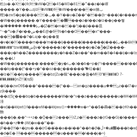
杚(u�.�X�)ߢ)ߢ�vW�Q�4S�M3�81�״��z�l�竮
����.�Y��ثzj/z�vW��)ߢ�vW���\���w腩ݕ
蟶)�zwS�g�{����ݕ�.�Y��ؚu�Z��^���(b~���)�r���m�ǥy�f�M4�'�z����6�M+z����4��^z���L!
�W��g�����.�Y��؜���޶���z�l��z�lz��ǫ��쮛
�ا�����-����۫jب�[Z��m���^j��ji���⽫
^~�ܶ*'u�,F�r��ښ��E@�6N�h��O���x*'���-
��[�׿��?�Laj�-�ǫ��톷
�v�(�����m���'m�֫��ij���֫��]������j���۫jب��&k��y����jk-
���v�t�^tzwi�)���ښǧv�"�����z�"������y�Z�Ǯ�[Z����-
���y�h��Z��������y�h��Z�ǝ��^��m��8�4��ij�v�!zg���a�
�֥ ��L!
�W��g������:�����y�rب�˩��b�+p�)^r������l��B�y�g�����v�,��%��h��-
��ky���{^��+y�^��oz��ʗ������ޮ'�竝��}
�lz���ky������bz{Zu�颻^���z�춽�M0"���8�D 7-
�'��,����ǭnZ�)ಇ$}
�l{��zwO9$���^�����{^��ޞ an�gz����ݶ��ܫz��I7�v�"���L��ֹ�z���h���ꔱ���������ݢe,z�
z{k���
��z{Sʗ���bq�b��� ����W�r�^v��z���ק�����u�M4�M4ҹ�z�q�m���z���w��*'��jX�z��z�Ţ��ם�
涶
�w]��kkjwt۞f���wM��kkjwu۞+����w�+^��$�ꬡ���(rKh��B�y�
朆
���lj�,��"~++z�.�Ǭ��z���rZ,z����z�(rG��G(�ا���+^��$��$z������nz�(rG���^z�_���r(rG���,}
�h��+z۫��-jW(�w��*'��-
jP��{�+�jקu�.��(rG��֫��a��i��^��h�{f�׫�ܩ�+ڵ���b�w]���n��jk?
�d�E� ���������u���'��\���j�>}