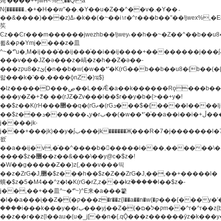
炖'����++jwH<%,��Q!a
N{������܅�+�H��w"��.�Y��ؚu�Z��^��v�.�Y��؞
��&����)���z)ߡ˫�k��(�~��i١r�^r���b��"��!jwex%,�E8t�<#��{Jު
笶
Ͼz��Ͼr���m������jwezhb��!jwey˫��h��~�Z��^��b��
뢻&�ק�Ymj����z�⽫
^~�ܶ*'u�,M�ij���֫��ij���֫��i��ij����+��������j���۫jب���w.���s)����jk-
���v���JZ�ǝ���z�嵪�z�h��Z�ǝ��-
���zקu8�zئ{�n��b�w(�w��*'�K(rG��b��b��u8�{b��(�{l����(�˫����ئy��N)���$~���^�,��+��
랇���k�'��,����ǭnZ�)ಇ$}
�lz�����D���ڝ��L��ֹǢ�a��k������Rǫ���b���v���������zZ�Zt*'��-
���y�Z�+ޮz� ��(rJZ�Zv���l��$r��y�b�{>��+y�!
��$z��K(rH���޲��q�(rGޡ�(rGܖ���$�{����l����lj�������,���ˬ���M4��+y�!
��$z���ܖ������ܢy�rب��(�w��*'�֫��a��i��i�+ڵ���b�w]�����jk-
j����jk-
j���+���jk)��y�۫jب���jk������Җ���R�7�j�������l�7��n)j�v���
뫖֫
��a��ij�v,�֫��^����b������i���,������\
����$z�޶��z��&���\��y@ϲ�$z�!
�W��g�����Z��)z{,���v���띡
��z�ZrG�J,޲�$z���h��$z�Z��ZrG�J,��,��+�����l�
蟥�$z�5�M4��^z�t�K(rG�rZ,z���kz۫�����l��$z�-
j��,��+��⽫^~�ܶ*'~)^E来�a���籊
�l��a���i֛��Z�(�ק���z�r��z{l��a��n�w(�ק���{���y�'����,޲��zw(�ק�����������ޮ�+
����i���k���y��rب���yj��Z�(�ק�ל�םm��^r�^r��z{b}
��z��r��z{l��au�(u�_j[��n�{.qǬ���z������ȳz�k���y�y�޶��z��&���p�+^~)^�