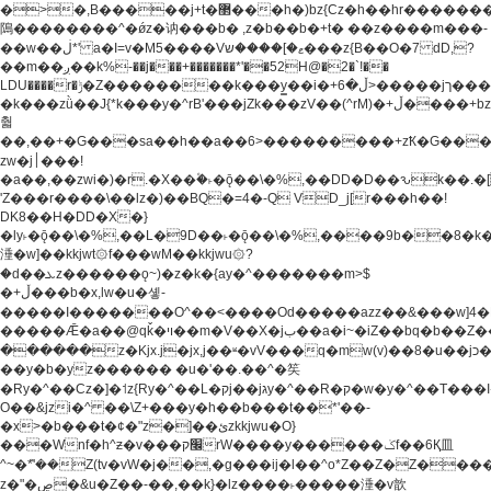
�>�,B�����j+t�޲���h�)bz{Cz�h��hr�������V��O��,����^j۫z�á'(�f�u�^r�b�w�
隝��������^�ǿz�讷���b� ,z�b��b�+t� ��z����m���-
��w��ڶ*' a�I=v�M5����Vޱ�]����ש���z{B��O�7 dD,?
��m��ږ��k%-��j���+�������*'��52H@�2�`!��
LDU����r�ݱ�Z��������k���y͇��i�+ڵ�6>�����jך���!
�k���zǜ��J{*k���y�^rB'���jZk���zV��(^rM)�+ڵ����+bz�k���z�)�+ڵ�rnnX�~�ܶ*'r�
춻
��,��+�G���sa��h��a��6>���������+zҞ�G���
zw�j׀���!
�a��,
��zwi�)�r.�X��۫�˫�ǭ��\�%,��DD�D��ԅk��
'Z���r����\��lz�)��BQ�=4�-Q VD_j[r���h��!
DK8��H�DD�X�}
�ly˫�ǭ��\�%,��L�9D��˫�ǭ��\�%,����9b��8�k�
涶�w]��kkjwt۞f���wM��kkjwu۞?
�d��ܥz������ǫ~)�z�k�{ay�^�������m>$
�+ڵ���b�x,lw�u�솋-
�����I�������O^��<����Od�����azz��&���w]4�
�����Ǣ�a��@qǩ�ױ��m�V��X�jب��a�i~�iZ��bq�b��Z��)���ھ'♨
������z�Kjx.j�jx,j��ʶ�vV���q�mw(v)��8�u��jכ�&��ਞ��f�j�
��y�b�yz������ �u�'��.��^�笶
�Ry�^��Cz�]�˦z{Ry�^��L�קj��jגy�^��R�ק�w�y�^��T���I�<-
O��&jzi�^ ��\Z+���y�h��b���t��*'��-
�x>�b���t�¢�"z�]��ئzkkjwu�O}
���Wnf�h^ƶ�v���׬קrW����y������ݢf��6Қ⽫
^~�ܶ*'��Z(tv�vW�j��,�g���ij�l��^o*Z��Z�Z������ݥ�a�����֫����a��)���q�!y�����W������ky�r��.�*�z��j
z�"�ڝ�&u�Z��-��,��k}�lz����˫�����涶�v歆