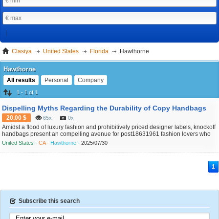
Clasiya
United States
Florida
Hawthorne
Hawthorne
All results
Personal
Company
1 - 1 of 1
Dispelling Myths Regarding the Durability of Copy Handbags
20.00 $
65x
0x
Amidst a flood of luxury fashion and prohibitively priced designer labels, knockoff
handbags present an compelling avenue for post18631961 fashion lovers who
desire style without the high price tag. These accessories often carry a
United States ·
CA ·
Hawthorne ·
2025/07/30
reputation, shaped by myths about their quality and legitimacy. However, modern
craftsmanship and meticulous attention ...
1
Subscribe this search