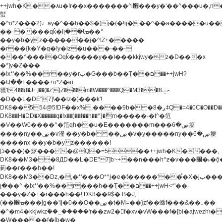
++jwh�K��٨u�!r��x�������^i׫���y�'��^���u�,n�u������y�^��h�ץ�
蟚
�^o*Z���2)♩ay�^��h��$�)j�(�!ij���^��a�����u��
��-����qǩ�Iܡا� �ן��^
��y�b�yz�������j�^tZ+�����
�r��{k�Y�q�!y�lz�u���-��-
���^���i�Oqǩ�����y��I���kkjwy�z�D���x
�*]y�Z���
�!x*'��%��r��y�rب�G���b��Ţ��ם��++jwH?
�Ա��L����+o*Z�ɨu
毢'l4��d�J+,��(�z'[Z���m�W���^���Q�M3��8ݓ-
�D��L�DE"7]\��lz�)���k'!
DK8��554@5!DF��x%,����9b��8�ږǂQ�=4�0C�O��D��L#�4@�L�9D�
DK8��H�DD�X
�����q�!x��)��l��h��^}�ޮm�����-�t^�笵
�V��W0����^�笵qh��u�E�������m���ڝ�6癭
����ny��ڝ�v瀅 ��y�b���ڝ�v�y�����ny��ڝ�6癭
����nx ��y�b�yz������!
[ʖ���(�@'��� �@Q�=5��++jwh�K����,
DK8��M3��8ДD��L�DE"7]b~+��n���h^ƶ�v���׬�˫�ǭ��\�%,��<
䓶��r���h��!
DK8��M3��Dz,�,�*'���O*^j�e�ƭ�����'��֩�X�jب����qǩ�Iܡا�
�ן��^ �!x*'��%��r���h��Ţ��ם��++jwH<*'��-
���y�Z�+�r���h��! DK8��9$� B�J;
(��ܡ׮���jg��'ij�0��O��ڝ�t�M=��}zf��蝂f���&��܅��
�^�m4�kkjwkz۫��_�����'r��zw2�f�xv�vW���f�[bi�ajwezh\
�W�����f�[b�w�