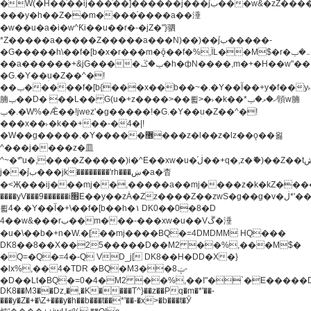
�W(�H��֫��ij���֫��]������j���۫jب���w&�zZ�����i�<�]4���y�Z�Ǯ�[Z����-
���y�h��Z��m����֫����a��涶
�w��u�a�i�w^Ƙi��u��r�-�jZ�"}驷
*Z�����a�����Z�����a���N)��)��۫jب�����-
�G�����h\��f�[b�x�r���m�ǭ��f�%,ÏL��M$�r�܅�ݕ�&���rب��m���-
��a������+&jG����ݕ�ڱ�h�фN����,m�+�H��w"��!
�G.�Y��ؚu�Z��^�!
��ݕ�����f�[b{���x��b��~�.�Y��آ��+y�f��y˫���w�w
腩ݕ��D� ��L�� G(u�+z����>��뢻>�˫�k��*ޚ�ޅ�ݕ顊w腩
ݕ�.�W%�Ǣ��!jwez'�g�����!�G.�Y��ؚu�Z��^�!
���x��˫�k��+��-�4�|!
�W��g�����.�Y��؜���޶���z�l��z�lz��ǫ��욇
^���j����z�⽫
^~�ܶ*'u�,����Z�����)i�^E��xw�u�ڶ֜��+q�,z�ޮ�)��Z��tۆ��ڞ����z�����*Z�Ǭ[ږ'GM3ۺױ������rG�t#��g����j����jk-
j��۫jب���jk��������'rh���ښ�a�杳
�<Җ���ij���mj��,�����a��mj����z�k�kZ�����jx��z���4���
����yV���9������i׫E��y��zȦ�Zz����Z��zwS�g��g�v�ڶ*'��z�l��
뢻4�.�Y��آ�+\��f�[b��h�١ DK0��0�8�D
4��w&���rب��m���-���xw�u��Vڱ�涶
�u�\��b�+n�W.�[��mj����BQ�=4DMDMM HQ���
DK8��8��X��25�����D��M2 ��%,���M$�
�Q=�Q�=4�-Q VD_j[ DK8��H�DD�X�}
�lx%,��4�TDR �BQ�M3��8ݓ-
�D��Lt�
BQ�=0�4�M2 ��%,��I"�`�E�����D��M$�TDH��I7ږǂQ�=1�
DK8��M3��Dz,�,�K����T^}��z��Pq�m�*'��-
���y�Z�+�\Z+���y�h��b���t��*'��-�x>�b���t�Ӯ