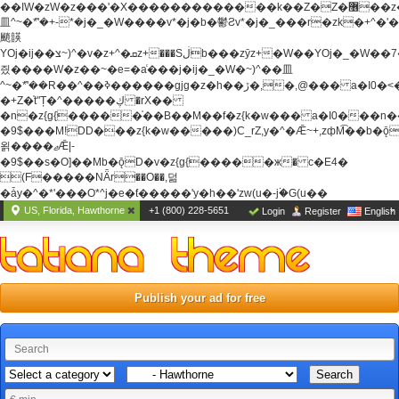
��ߊW�zW�z���'�X�������������k��Z�Z�޶��z��&���]zW�y��z�
⽫^~�ܶ*'�+-*�j�_�W����v*�j�b�鬱Ƨv*�j�_���r�zk�+^�'�
颵韺
YOj�ij��צ~)^�v�z+^�ܩz+���Sڶb���zȳz+�W��YOj�_�W��7��YOj�t���˛��
즸����W�z��~�e=�aⷭ���j�ij�_�W�~)^��⽫
^~�ܶ*'��R��^��ߢ������gjg�z�h��ڙ�,
�,@��� a�I0�<
�+Z�֫t"Ț�^�����ڮ �rX��
�n�z{g{�����֫��B��M��f�z{k�w��� a�I0���n��YhrAb��2�
�9$���M!DD���z{k�w�����)C_rZ,y�^�Ǣ~+,zфM͡��b�
욁����ޖǢ|-
�9$��s�O]��Mb�ǭD�v�z{g{�����ж� c�E4�
(F�����ΝǞr��O��,덞
�ǡy�^�*'���O*^j�e�ƭ�����'y�h��'zw(u�-j۬�G(u��
US, Florida, Hawthorne
+1 (800) 228-5651
Login
Register
English
Publish your ad for free
Search