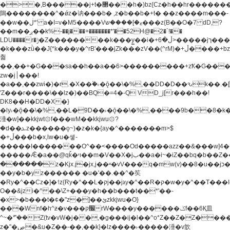
�>�,B�����j+t�޲���h�)bz{Cz�h��hr�������V��O��,����^j۫z�á'(�f�u�^r�b�w�
隝��������^�ǿz�讷���b� ,z�b��b�+t� ��z����m���-
��w��ڶ*' a�I=v�M5����Vޱ�]����ש���z{B��O�7 dD,?
��m��ږ��k%-��j���+�������*'��52H@�2�`!��
LDU����r�ݱ�Z��������k���y͇��i�+ڵ�6>�����jך���!
�k���zǜ��J{*k���y�^rB'���jZk���zV��(^rM)�+ڵ����+bz�k���z�)�+ڵ�rnnX�~�ܶ*'r�
춻
��,��+�G���sa��h��a��6>���������+zҞ�G���
zw�j׀���!
�a��,
��zwi�)�r.�X��۫�˫�ǭ��\�%,��DD�D��ԅk��
'Z���r����\��lz�)��BQ�=4�-Q VD_j[r���h��!
DK8��H�DD�X�}
�ly˫�ǭ��\�%,��L�9D��˫�ǭ��\�%,����9b��8�k�
涶�w]��kkjwt۞f���wM��kkjwu۞?
�d��ܥz������ǫ~)�z�k�{ay�^�������m>$
�+ڵ���b�x,lw�u�솋-
�����I�������O^��<����Od�����azz��&���w]4�
�����Ǣ�a��@qǩ�ױ��m�V��X�jب��a�i~�iZ��bq�b��Z��)���ھ'♨
������z�Kjx.j�jx,j��ʶ�vV���q�mw(v)��8�u��jכ�&��ਞ��f�j�
��y�b�yz������ �u�'��.��^�笶
�Ry�^��Cz�]�˦z{Ry�^��L�קj��jגy�^��R�ק�w�y�^��T���I�<-
O��&jzi�^ ��\Z+���y�h��b���t��*'��-
�x>�b���t�¢�"z�]��ئzkkjwu�O}
���Wnf�h^ƶ�v���׬קrW����y������ݢf��6Қ⽫
^~�ܶ*'��Z(tv�vW�j��,�g���ij�l��^o*Z��Z�Z������ݥ�a�����֫����a��)���q�!y�����W������ky�r��.�*�z��j
z�"�ڝ�&u�Z��-��,��k}�lz����˫�����涶�v歆