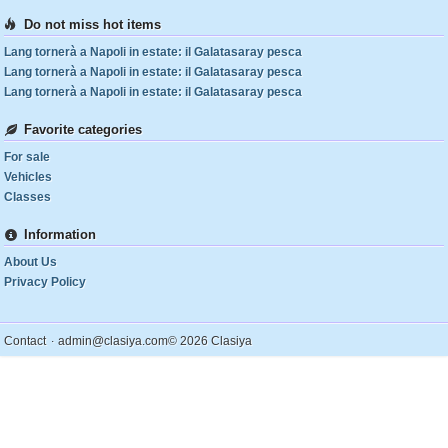
Do not miss hot items
Lang tornerà a Napoli in estate: il Galatasaray pesca
Lang tornerà a Napoli in estate: il Galatasaray pesca
Lang tornerà a Napoli in estate: il Galatasaray pesca
Favorite categories
For sale
Vehicles
Classes
Information
About Us
Privacy Policy
.
Contact
admin@clasiya.com
© 2026 Clasiya