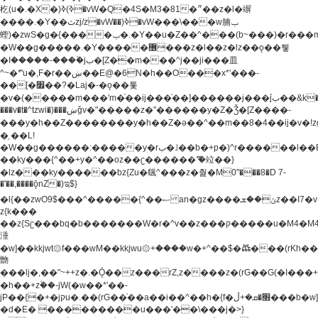
杚(u�.�X�)ߢ)ߢ�vW�Q�4S�M3�81�״��z�l�竮
����.�Y��ثzj/z�vW��)ߢ�vW���\���w腩ݕ
蟶)�zwS�g�{����ݕ�.�Y��ؚu�Z��^���(b~���)�r���m�ǥy�f�M4�'�z����6�M+z����4��^z���L!
�W��g�����.�Y��؜���޶���z�l��z�lz��ǫ��쮛
�ا�����-����۫jب�[Z��m���^j��ji���⽫
^~�ܶ*'u�,F�r��ښ��E@�6N�h��O���x*'���-
��[�׿��?�Laj�-�ǫ��톷
�v�(�����m���'m�֫��ij���֫��]������j���۫jب��&k��y����jk-
���v�t�^tzwi�)���ښǧv�"�����z�"������y�Z�Ǯ�[Z����-
���y�h��Z��������y�h��Z�ǝ��^��m��8�4��ij�v�!zg���a�
�֥ ��L!
�W��g������:�����y�rب�˩��b�+p�)^r������l��B�y�g�����v�,��%��h��-
��ky���{^��+y�^��oz��ʗ������ޮ'�竝��}
�lz���ky������bz{Zu�颻^���z�춽�M0"���8�D 7-
�'��,����ǭnZ�)ಇ$}
�l{��zwO9$���^�����{^��ޞ an�gz����ݶ��ܫz��I7�v�"���L��ֹ�z���h���ꔱ���������ݢe,z�
z{k���
��z{Sʗ���bq�b��� ����W�r�^v��z���ק�����u�M4�M4ҹ�z�q�m���z���w��*'��jX�z��z�Ţ��ם�
涶
�w]��kkjwt۞f���wM��kkjwu۞+����w�+^��$�ꬡ���(rKh��B�y�
朆
���lj�,��"~++z�.�Ǭ��z���rZ,z����z�(rG��G(�ا���+^��$��$z������nz�(rG���^z�_���r(rG���,}
�h��+z۫��-jW(�w��*'��-
jP��{�+�jקu�.��(rG��֫��a��i��^��h�{f�׫�ܩ�+ڵ���b�w]���n��jk?
�d�E� ���������u���'��\���j�>}