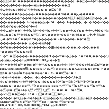
�W(�H��֫��ij���֫��]������j���۫jب���w&�zZ�����i�<�]4���y�Z�Ǯ�[Z����-
���y�h��Z��m����֫����a��涶
�w��u�a�i�w^Ƙi��u��r�-�jZ�"}驷
*Z�����a�����Z�����a���N)��)��۫jب�����-
�G�����h\��f�[b�x�r���m�ǭ��f�%,ÏL��M$�r�܅�ݕ�&���rب��m���-
��a������+&jG����ݕ�ڱ�h�фN����,m�+�H��w"��!
�G.�Y��ؚu�Z��^�!
��ݕ�����f�[b{���x��b��~�.�Y��آ��+y�f��y˫���w�w
腩ݕ��D� ��L�� G(u�+z����>��뢻>�˫�k��*ޚ�ޅ�ݕ顊w腩
ݕ�.�W%�Ǣ��!jwez'�g�����!�G.�Y��ؚu�Z��^�!
���x��˫�k��+��-�4�|!
�W��g�����.�Y��؜���޶���z�l��z�lz��ǫ��욇
^���j����z�⽫
^~�ܶ*'u�,����Z�����)i�^E��xw�u�ڶ֜��+q�,z�ޮ�)��Z��tۆ��ڞ����z�����*Z�Ǭ[ږ'GM3ۺױ������rG�t#��g����j����jk-
j��۫jب���jk��������'rh���ښ�a�杳
�<Җ���ij���mj��,�����a��mj����z�k�kZ�����jx��z���4���
����yV���9������i׫E��y��zȦ�Zz����Z��zwS�g��g�v�ڶ*'��z�l��
뢻4�.�Y��آ�+\��f�[b��h�١ DK0��0�8�D
4��w&���rب��m���-���xw�u��Vڱ�涶
�u�\��b�+n�W.�[��mj����BQ�=4DMDMM HQ���
DK8��8��X��25�����D��M2 ��%,���M$�
�Q=�Q�=4�-Q VD_j[ DK8��H�DD�X�}
�lx%,��4�TDR �BQ�M3��8ݓ-
�D��Lt�
BQ�=0�4�M2 ��%,��I"�`�E�����D��M$�TDH��I7ږǂQ�=1�
DK8��M3��Dz,�,�K����T^}��z��Pq�m�*'��-
���y�Z�+�\Z+���y�h��b���t��*'��-�x>�b���t�Ӯ