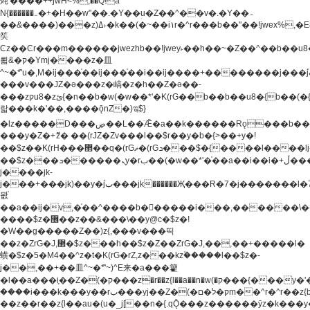
炖'����++jwH<%,��Q!a
N{������܅�+�H��w"��.�Y��ؚu�Z��^��v�.�Y��؞
��&����)���z)ߡ˫�k��(�~��i١r�^r���b��"��!jwex%,�E8t�<#��{Jު
笶
Ͼz��Ͼr���m������jwezhb��!jwey˫��h��~�Z��^��b��
뢻&�ק�Ymj����z�⽫
^~�ܶ*'u�,M�ij���֫��ij���֫��i��ij����+��������j���۫jب���w.���s)����jk-
���v���JZ�ǝ���z�嵪�z�h��Z�ǝ��-
���zקu8�zئ{�n��b�w(�w��*'�K(rG��b��b��u8�{b��(�{l����(�˫����ئy��N)���$~���^�,��+��
랇���k�'��,����ǭnZ�)ಇ$}
�lz�����D���ڝ��L��ֹǢ�a��k������Rǫ���b���v���������zZ�Zt*'��-
���y�Z�+ޮz� ��(rJZ�Zv���l��$r��y�b�{>��+y�!
��$z��K(rH���޲��q�(rGޡ�(rGܖ���$�{����l����lj�������,���ˬ���M4��+y�!
��$z���ܖ������ܢy�rب��(�w��*'�֫��a��i��i�+ڵ���b�w]�����jk-
j����jk-
j���+���jk)��y�۫jب���jk������Җ���R�7�j�������l�7��n)j�v���
뫖֫
��a��ij�v,�֫��^����b������i���,������\
����$z�޶��z��&���\��y@ϲ�$z�!
�W��g�����Z��)z{,���v���띡
��z�ZrG�J,޲�$z���h��$z�Z��ZrG�J,��,��+�����l�
蟥�$z�5�M4��^z�t�K(rG�rZ,z���kz۫�����l��$z�-
j��,��+��⽫^~�ܶ*'~)^E来�a���籊
�l��a���i֛��Z�(�ק���z�r��z{l��a��n�w(�ק���{���y�'����,޲��zw(�ק�����������ޮ�+
����i���k���y��rب���yj��Z�(�ק�ל�םm��^r�^r��z{b}
��z��r��z{l��au�(u�_j[��n�{.qǬ���z������ȳz�k���y�y�޶��z��&���p�+^~)^�