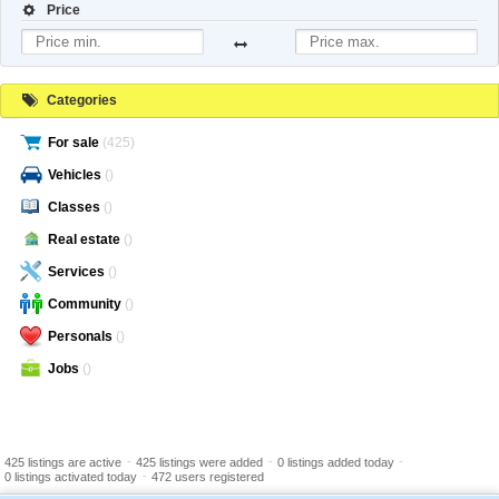
Price
Categories
For sale
(425)
Vehicles
()
Classes
()
Real estate
()
Services
()
Community
()
Personals
()
Jobs
()
-
-
-
425 listings are active
425 listings were added
0 listings added today
-
0 listings activated today
472 users registered