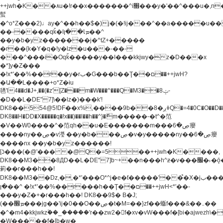
++jwh�K��٨u�!r��x�������^i׫���y�'��^���u�,n�u������y�^��h�ץ�
蟚
�^o*Z���2)♩ay�^��h��$�)j�(�!ij���^��a�����u��
��-����qǩ�Iܡا� �ן��^
��y�b�yz�������j�^tZ+�����
�r��{k�Y�q�!y�lz�u���-��-
���^���i�Oqǩ�����y��I���kkjwy�z�D���x
�*]y�Z���
�!x*'��%��r��y�rب�G���b��Ţ��ם��++jwH?
�Ա��L����+o*Z�ɨu
毢'l4��d�J+,��(�z'[Z���m�W���^���Q�M3��8ݓ-
�D��L�DE"7]\��lz�)���k'!
DK8��554@5!DF��x%,����9b��8�ږǂQ�=4�0C�O��D��L#�4@�L�9D�
DK8��H�DD�X
�����q�!x��)��l��h��^}�ޮm�����-�t^�笵
�V��W0����^�笵qh��u�E�������m���ڝ�6癭
����ny��ڝ�v瀅 ��y�b���ڝ�v�y�����ny��ڝ�6癭
����nx ��y�b�yz������!
[ʖ���(�@'��� �@Q�=5��++jwh�K����,
DK8��M3��8ДD��L�DE"7]b~+��n���h^ƶ�v���׬�˫�ǭ��\�%,��<
䓶��r���h��!
DK8��M3��Dz,�,�*'���O*^j�e�ƭ�����'��֩�X�jب����qǩ�Iܡا�
�ן��^ �!x*'��%��r���h��Ţ��ם��++jwH<*'��-
���y�Z�+�r���h��! DK8��9$� B�J;
(��ܡ׮���jg��'ij�0��O��ڝ�t�M=��}zf��蝂f���&��܅��
�^�m4�kkjwkz۫��_�����'r��zw2�f�xv�vW���f�[bi�ajwezh\
�W�����f�[b�w�