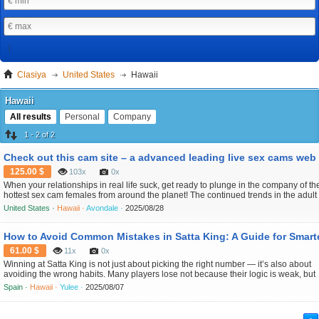
Clasiya
United States
Hawaii
Hawaii
All results
Personal
Company
1 - 2 of 2
Check out this cam site – a advanced leading live sex cams web 
125.00 $
103x
0x
When your relationships in real life suck, get ready to plunge in the company of th
hottest sex cam females from around the planet! The continued trends in the adult
chat world is culminating in unheard of opportunities. From now on, no live porn
United States ·
Hawaii ·
Avondale ·
2025/08/28
content may stay buried from you. Because now you'll locate all you've always wa
in one locati...
61.00 $
11x
0x
Winning at Satta King is not just about picking the right number — it’s also about
avoiding the wrong habits. Many players lose not because their logic is weak, but
because their approach is undisciplined. Overconfidence, emotional decisions, a
Spain ·
Hawaii ·
Yulee ·
2025/08/07
poor planning often lead to avoidable losses. This article outlines the most comm
mistakes Satta King...