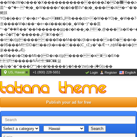
��ߊW�zW�z���'�X�������������k��Z�Z�޶��z��&���]zW�y��z�
⽫^~�ܶ*'�+-*�j�_�W����v*�j�b�鬱Ƨv*�j�_���r�zk�+^�'�
颵韺
YOj�ij��צ~)^�v�z+^�ܩz+���Sڶb���zȳz+�W��YOj�_�W��7��YOj�t���˛��
즸����W�z��~�e=�aⷭ���j�ij�_�W�~)^��⽫
^~�ܶ*'��R��^��ߢ������gjg�z�h��ڙ�,
�,@��� a�I0�<
�+Z�֫t"Ț�^�����ڮ �rX��
�n�z{g{�����֫��B��M��f�z{k�w��� a�I0���n��YhrAb��2�
�9$���M!DD���z{k�w�����)C_rZ,y�^�Ǣ~+,zфM͡��b�
욁����ޖǢ|-
�9$��s�O]��Mb�ǭD�v�z{g{�����ж� c�E4�
(F�����ΝǞr��O��,덞
�ǡy�^�*'���O*^j�e�ƭ�����'y�h��'zw(u�-j۬�G(u��
US, Hawaii
+1 (800) 228-5651
Login
Register
English
Publish your ad for free
Search