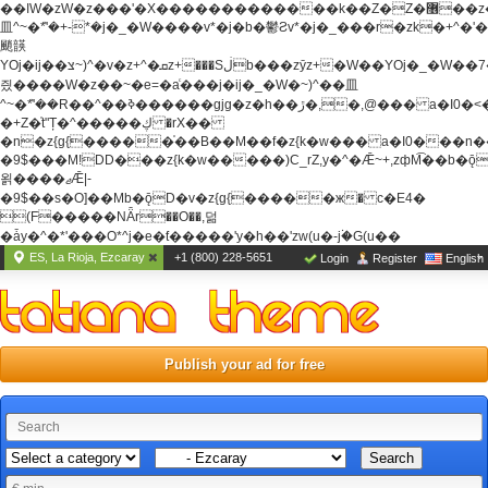
��ߊW�zW�z���'�X�������������k��Z�Z�޶��z��&���]zW�y��z�
⽫^~�ܶ*'�+-*�j�_�W����v*�j�b�鬱Ƨv*�j�_���r�zk�+^�'�
颵韺
YOj�ij��צ~)^�v�z+^�ܩz+���Sڶb���zȳz+�W��YOj�_�W��7��YOj�t���˛��
즸����W�z��~�e=�aⷭ���j�ij�_�W�~)^��⽫
^~�ܶ*'��R��^��ߢ������gjg�z�h��ڙ�,
�,@��� a�I0�<
�+Z�֫t"Ț�^�����ڮ �rX��
�n�z{g{�����֫��B��M��f�z{k�w��� a�I0���n��YhrAb��2�
�9$���M!DD���z{k�w�����)C_rZ,y�^�Ǣ~+,zфM͡��b�
욁����ޖǢ|-
�9$��s�O]��Mb�ǭD�v�z{g{�����ж� c�E4�
(F�����ΝǞr��O��,덞
�ǡy�^�*'���O*^j�e�ƭ�����'y�h��'zw(u�-j۬�G(u��
ES, La Rioja, Ezcaray
+1 (800) 228-5651
Login
Register
English
Publish your ad for free
Search