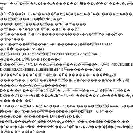
++jwh�K��٨u�!r��x�������^i׫���y�'��^���u�,n�u������y�^��h�ץ�
蟚
�^o*Z���2)♩ay�^��h��$�)j�(�!ij���^��a�����u��
��-����qǩ�Iܡا� �ן��^
��y�b�yz�������j�^tZ+�����
�r��{k�Y�q�!y�lz�u���-��-
���^���i�Oqǩ�����y��I���kkjwy�z�D���x
�*]y�Z���
�!x*'��%��r��y�rب�G���b��Ţ��ם��++jwH?
�Ա��L����+o*Z�ɨu
毢'l4��d�J+,��(�z'[Z���m�W���^���Q�M3��8ݓ-
�D��L�DE"7]\��lz�)���k'!
DK8��554@5!DF��x%,����9b��8�ږǂQ�=4�0C�O��D��L#�4@�L�9D�
DK8��H�DD�X
�����q�!x��)��l��h��^}�ޮm�����-�t^�笵
�V��W0����^�笵qh��u�E�������m���ڝ�6癭
����ny��ڝ�v瀅 ��y�b���ڝ�v�y�����ny��ڝ�6癭
����nx ��y�b�yz������!
[ʖ���(�@'��� �@Q�=5��++jwh�K����,
DK8��M3��8ДD��L�DE"7]b~+��n���h^ƶ�v���׬�˫�ǭ��\�%,��<
䓶��r���h��!
DK8��M3��Dz,�,�*'���O*^j�e�ƭ�����'��֩�X�jب����qǩ�Iܡا�
�ן��^ �!x*'��%��r���h��Ţ��ם��++jwH<*'��-
���y�Z�+�r���h��! DK8��9$� B�J;
(��ܡ׮���jg��'ij�0��O��ڝ�t�M=��}zf��蝂f���&��܅��
�^�m4�kkjwkz۫��_�����'r��zw2�f�xv�vW���f�[bi�ajwezh\
�W�����f�[b�w�