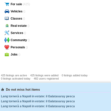
For sale
(425)
Vehicles
()
Classes
()
Real estate
()
Services
()
Community
()
Personals
()
Jobs
()
-
-
-
425 listings are active
425 listings were added
0 listings added today
-
0 listings activated today
482 users registered
Do not miss hot items
Lang tornerà a Napoli in estate: il Galatasaray pesca
Lang tornerà a Napoli in estate: il Galatasaray pesca
Lang tornerà a Napoli in estate: il Galatasaray pesca