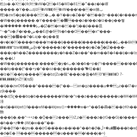
杚(u�.�X�)ߢ)ߢ�vW�Q�4S�M3�81�״��z�l�竮
����.�Y��ثzj/z�vW��)ߢ�vW���\���w腩ݕ
蟶)�zwS�g�{����ݕ�.�Y��ؚu�Z��^���(b~���)�r���m�ǥy�f�M4�'�z����6�M+z����4��^z���L!
�W��g�����.�Y��؜���޶���z�l��z�lz��ǫ��쮛
�ا�����-����۫jب�[Z��m���^j��ji���⽫
^~�ܶ*'u�,F�r��ښ��E@�6N�h��O���x*'���-
��[�׿��?�Laj�-�ǫ��톷
�v�(�����m���'m�֫��ij���֫��]������j���۫jب��&k��y����jk-
���v�t�^tzwi�)���ښǧv�"�����z�"������y�Z�Ǯ�[Z����-
���y�h��Z��������y�h��Z�ǝ��^��m��8�4��ij�v�!zg���a�
�֥ ��L!
�W��g������:�����y�rب�˩��b�+p�)^r������l��B�y�g�����v�,��%��h��-
��ky���{^��+y�^��oz��ʗ������ޮ'�竝��}
�lz���ky������bz{Zu�颻^���z�춽�M0"���8�D 7-
�'��,����ǭnZ�)ಇ$}
�l{��zwO9$���^�����{^��ޞ an�gz����ݶ��ܫz��I7�v�"���L��ֹ�z���h���ꔱ���������ݢe,z�
z{k���
��z{Sʗ���bq�b��� ����W�r�^v��z���ק�����u�M4�M4ҹ�z�q�m���z���w��*'��jX�z��z�Ţ��ם�
涶
�w]��kkjwt۞f���wM��kkjwu۞+����w�+^��$�ꬡ���(rKh��B�y�
朆
���lj�,��"~++z�.�Ǭ��z���rZ,z����z�(rG��G(�ا���+^��$��$z������nz�(rG���^z�_���r(rG���,}
�h��+z۫��-jW(�w��*'��-
jP��{�+�jקu�.��(rG��֫��a��i��^��h�{f�׫�ܩ�+ڵ���b�w]���n��jk?
�d�E� ���������u���'��\���j�>}