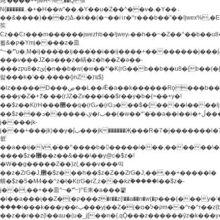
炖'����++jwH<%,��Q!a
N{������܅�+�H��w"��.�Y��ؚu�Z��^��v�.�Y��؞
��&����)���z)ߡ˫�k��(�~��i١r�^r���b��"��!jwex%,�E8t�<#��{Jު
笶
Ͼz��Ͼr���m������jwezhb��!jwey˫��h��~�Z��^��b��
뢻&�ק�Ymj����z�⽫
^~�ܶ*'u�,M�ij���֫��ij���֫��i��ij����+��������j���۫jب���w.���s)����jk-
���v���JZ�ǝ���z�嵪�z�h��Z�ǝ��-
���zקu8�zئ{�n��b�w(�w��*'�K(rG��b��b��u8�{b��(�{l����(�˫����ئy��N)���$~���^�,��+��
랇���k�'��,����ǭnZ�)ಇ$}
�lz�����D���ڝ��L��ֹǢ�a��k������Rǫ���b���v���������zZ�Zt*'��-
���y�Z�+ޮz� ��(rJZ�Zv���l��$r��y�b�{>��+y�!
��$z��K(rH���޲��q�(rGޡ�(rGܖ���$�{����l����lj�������,���ˬ���M4��+y�!
��$z���ܖ������ܢy�rب��(�w��*'�֫��a��i��i�+ڵ���b�w]�����jk-
j����jk-
j���+���jk)��y�۫jب���jk������Җ���R�7�j�������l�7��n)j�v���
뫖֫
��a��ij�v,�֫��^����b������i���,������\
����$z�޶��z��&���\��y@ϲ�$z�!
�W��g�����Z��)z{,���v���띡
��z�ZrG�J,޲�$z���h��$z�Z��ZrG�J,��,��+�����l�
蟥�$z�5�M4��^z�t�K(rG�rZ,z���kz۫�����l��$z�-
j��,��+��⽫^~�ܶ*'~)^E来�a���籊
�l��a���i֛��Z�(�ק���z�r��z{l��a��n�w(�ק���{���y�'����,޲��zw(�ק�����������ޮ�+
����i���k���y��rب���yj��Z�(�ק�ל�םm��^r�^r��z{b}
��z��r��z{l��au�(u�_j[��n�{.qǬ���z������ȳz�k���y�y�޶��z��&���p�+^~)^�