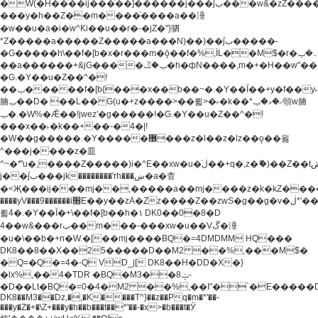
�W(�H��֫��ij���֫��]������j���۫jب���w&�zZ�����i�<�]4���y�Z�Ǯ�[Z����-
���y�h��Z��m����֫����a��涶
�w��u�a�i�w^Ƙi��u��r�-�jZ�"}驷
*Z�����a�����Z�����a���N)��)��۫jب�����-
�G�����h\��f�[b�x�r���m�ǭ��f�%,ÏL��M$�r�܅�ݕ�&���rب��m���-
��a������+&jG����ݕ�ڱ�h�фN����,m�+�H��w"��!
�G.�Y��ؚu�Z��^�!
��ݕ�����f�[b{���x��b��~�.�Y��آ��+y�f��y˫���w�w
腩ݕ��D� ��L�� G(u�+z����>��뢻>�˫�k��*ޚ�ޅ�ݕ顊w腩
ݕ�.�W%�Ǣ��!jwez'�g�����!�G.�Y��ؚu�Z��^�!
���x��˫�k��+��-�4�|!
�W��g�����.�Y��؜���޶���z�l��z�lz��ǫ��욇
^���j����z�⽫
^~�ܶ*'u�,����Z�����)i�^E��xw�u�ڶ֜��+q�,z�ޮ�)��Z��tۆ��ڞ����z�����*Z�Ǭ[ږ'GM3ۺױ������rG�t#��g����j����jk-
j��۫jب���jk��������'rh���ښ�a�杳
�<Җ���ij���mj��,�����a��mj����z�k�kZ�����jx��z���4���
����yV���9������i׫E��y��zȦ�Zz����Z��zwS�g��g�v�ڶ*'��z�l��
뢻4�.�Y��آ�+\��f�[b��h�١ DK0��0�8�D
4��w&���rب��m���-���xw�u��Vڱ�涶
�u�\��b�+n�W.�[��mj����BQ�=4DMDMM HQ���
DK8��8��X��25�����D��M2 ��%,���M$�
�Q=�Q�=4�-Q VD_j[ DK8��H�DD�X�}
�lx%,��4�TDR �BQ�M3��8ݓ-
�D��Lt�
BQ�=0�4�M2 ��%,��I"�`�E�����D��M$�TDH��I7ږǂQ�=1�
DK8��M3��Dz,�,�K����T^}��z��Pq�m�*'��-
���y�Z�+�\Z+���y�h��b���t��*'��-�x>�b���t�Ӯ