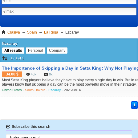
Clasiya
Spain
La Rioja
Ezcaray
Ezcaray
All results
Personal
Company
1 - 1 of 1
34.00 $
48x
0x
Most Satta King players believe they have to play every single day to win. But in re
players know that skipping a day can be the most powerful move in their strategy.
article in addition to you wish to obtain more info relating to Satta King Chart ki
United States ·
South Dakota ·
Ezcaray ·
2025/08/14
Just like in a...
1
Subscribe this search