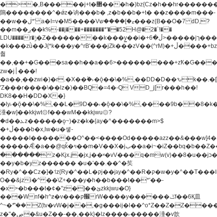
�>�,B�����j+t�޲���h�)bz{Cz�h��hr�������V��O��,����^j۫z�á'(�f�u�^r�b�w�
隝��������^�ǿz�讷���b� ,z�b��b�+t� ��z����m���-
��w��ڶ*' a�I=v�M5����Vޱ�]����ש���z{B��O�7 dD,?
��m��ږ��k%-��j���+�������*'��52H@�2�`!��
LDU����r�ݱ�Z��������k���y͇��i�+ڵ�6>�����jך���!
�k���zǜ��J{*k���y�^rB'���jZk���zV��(^rM)�+ڵ����+bz�k���z�)�+ڵ�rnnX�~�ܶ*'r�
춻
��,��+�G���sa��h��a��6>���������+zҞ�G���
zw�j׀���!
�a��,
��zwi�)�r.�X��۫�˫�ǭ��\�%,��DD�D��ԅk��
'Z���r����\��lz�)��BQ�=4�-Q VD_j[r���h��!
DK8��H�DD�X�}
�ly˫�ǭ��\�%,��L�9D��˫�ǭ��\�%,����9b��8�k�
涶�w]��kkjwt۞f���wM��kkjwu۞?
�d��ܥz������ǫ~)�z�k�{ay�^�������m>$
�+ڵ���b�x,lw�u�솋-
�����I�������O^��<����Od�����azz��&���w]4�
�����Ǣ�a��@qǩ�ױ��m�V��X�jب��a�i~�iZ��bq�b��Z��)���ھ'♨
������z�Kjx.j�jx,j��ʶ�vV���q�mw(v)��8�u��jכ�&��ਞ��f�j�
��y�b�yz������ �u�'��.��^�笶
�Ry�^��Cz�]�˦z{Ry�^��L�קj��jגy�^��R�ק�w�y�^��T���I�<-
O��&jzi�^ ��\Z+���y�h��b���t��*'��-
�x>�b���t�¢�"z�]��ئzkkjwu�O}
���Wnf�h^ƶ�v���׬קrW����y������ݢf��6Қ⽫
^~�ܶ*'��Z(tv�vW�j��,�g���ij�l��^o*Z��Z�Z������ݥ�a�����֫����a��)���q�!y�����W������ky�r��.�*�z��j
z�"�ڝ�&u�Z��-��,��k}�lz����˫�����涶�v歆