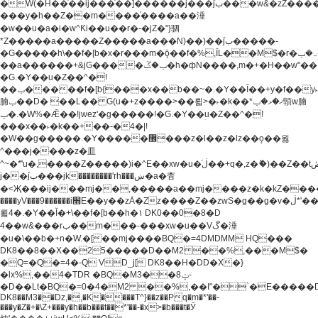
�W(�H��֫��ij���֫��]������j���۫jب���w&�zZ�����i�<�]4���y�Z�Ǯ�[Z����-
���y�h��Z��m����֫����a��涶
�w��u�a�i�w^Ƙi��u��r�-�jZ�"}驷
*Z�����a�����Z�����a���N)��)��۫jب�����-
�G�����h\��f�[b�x�r���m�ǭ��f�%,ÏL��M$�r�܅�ݕ�&���rب��m���-
��a������+&jG����ݕ�ڱ�h�фN����,m�+�H��w"��!
�G.�Y��ؚu�Z��^�!
��ݕ�����f�[b{���x��b��~�.�Y��آ��+y�f��y˫���w�w
腩ݕ��D� ��L�� G(u�+z����>��뢻>�˫�k��*ޚ�ޅ�ݕ顊w腩
ݕ�.�W%�Ǣ��!jwez'�g�����!�G.�Y��ؚu�Z��^�!
���x��˫�k��+��-�4�|!
�W��g�����.�Y��؜���޶���z�l��z�lz��ǫ��욇
^���j����z�⽫
^~�ܶ*'u�,����Z�����)i�^E��xw�u�ڶ֜��+q�,z�ޮ�)��Z��tۆ��ڞ����z�����*Z�Ǭ[ږ'GM3ۺױ������rG�t#��g����j����jk-
j��۫jب���jk��������'rh���ښ�a�杳
�<Җ���ij���mj��,�����a��mj����z�k�kZ�����jx��z���4���
����yV���9������i׫E��y��zȦ�Zz����Z��zwS�g��g�v�ڶ*'��z�l��
뢻4�.�Y��آ�+\��f�[b��h�١ DK0��0�8�D
4��w&���rب��m���-���xw�u��Vڱ�涶
�u�\��b�+n�W.�[��mj����BQ�=4DMDMM HQ���
DK8��8��X��25�����D��M2 ��%,���M$�
�Q=�Q�=4�-Q VD_j[ DK8��H�DD�X�}
�lx%,��4�TDR �BQ�M3��8ݓ-
�D��Lt�
BQ�=0�4�M2 ��%,��I"�`�E�����D��M$�TDH��I7ږǂQ�=1�
DK8��M3��Dz,�,�K����T^}��z��Pq�m�*'��-
���y�Z�+�\Z+���y�h��b���t��*'��-�x>�b���t�Ӯ