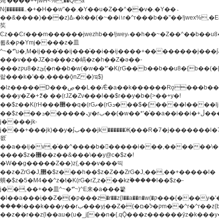
炖'����++jwH<%,��Q!a
N{������܅�+�H��w"��.�Y��ؚu�Z��^��v�.�Y��؞
��&����)���z)ߡ˫�k��(�~��i١r�^r���b��"��!jwex%,�E8t�<#��{Jު
笶
Ͼz��Ͼr���m������jwezhb��!jwey˫��h��~�Z��^��b��
뢻&�ק�Ymj����z�⽫
^~�ܶ*'u�,M�ij���֫��ij���֫��i��ij����+��������j���۫jب���w.���s)����jk-
���v���JZ�ǝ���z�嵪�z�h��Z�ǝ��-
���zקu8�zئ{�n��b�w(�w��*'�K(rG��b��b��u8�{b��(�{l����(�˫����ئy��N)���$~���^�,��+��
랇���k�'��,����ǭnZ�)ಇ$}
�lz�����D���ڝ��L��ֹǢ�a��k������Rǫ���b���v���������zZ�Zt*'��-
���y�Z�+ޮz� ��(rJZ�Zv���l��$r��y�b�{>��+y�!
��$z��K(rH���޲��q�(rGޡ�(rGܖ���$�{����l����lj�������,���ˬ���M4��+y�!
��$z���ܖ������ܢy�rب��(�w��*'�֫��a��i��i�+ڵ���b�w]�����jk-
j����jk-
j���+���jk)��y�۫jب���jk������Җ���R�7�j�������l�7��n)j�v���
뫖֫
��a��ij�v,�֫��^����b������i���,������\
����$z�޶��z��&���\��y@ϲ�$z�!
�W��g�����Z��)z{,���v���띡
��z�ZrG�J,޲�$z���h��$z�Z��ZrG�J,��,��+�����l�
蟥�$z�5�M4��^z�t�K(rG�rZ,z���kz۫�����l��$z�-
j��,��+��⽫^~�ܶ*'~)^E来�a���籊
�l��a���i֛��Z�(�ק���z�r��z{l��a��n�w(�ק���{���y�'����,޲��zw(�ק�����������ޮ�+
����i���k���y��rب���yj��Z�(�ק�ל�םm��^r�^r��z{b}
��z��r��z{l��au�(u�_j[��n�{.qǬ���z������ȳz�k���y�y�޶��z��&���p�+^~)^�