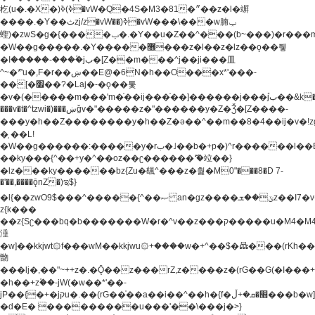
杚(u�.�X�)ߢ)ߢ�vW�Q�4S�M3�81�״��z�l�竮
����.�Y��ثzj/z�vW��)ߢ�vW���\���w腩ݕ
蟶)�zwS�g�{����ݕ�.�Y��ؚu�Z��^���(b~���)�r���m�ǥy�f�M4�'�z����6�M+z����4��^z���L!
�W��g�����.�Y��؜���޶���z�l��z�lz��ǫ��쮛
�ا�����-����۫jب�[Z��m���^j��ji���⽫
^~�ܶ*'u�,F�r��ښ��E@�6N�h��O���x*'���-
��[�׿��?�Laj�-�ǫ��톷
�v�(�����m���'m�֫��ij���֫��]������j���۫jب��&k��y����jk-
���v�t�^tzwi�)���ښǧv�"�����z�"������y�Z�Ǯ�[Z����-
���y�h��Z��������y�h��Z�ǝ��^��m��8�4��ij�v�!zg���a�
�֥ ��L!
�W��g������:�����y�rب�˩��b�+p�)^r������l��B�y�g�����v�,��%��h��-
��ky���{^��+y�^��oz��ʗ������ޮ'�竝��}
�lz���ky������bz{Zu�颻^���z�춽�M0"���8�D 7-
�'��,����ǭnZ�)ಇ$}
�l{��zwO9$���^�����{^��ޞ an�gz����ݶ��ܫz��I7�v�"���L��ֹ�z���h���ꔱ���������ݢe,z�
z{k���
��z{Sʗ���bq�b��� ����W�r�^v��z���ק�����u�M4�M4ҹ�z�q�m���z���w��*'��jX�z��z�Ţ��ם�
涶
�w]��kkjwt۞f���wM��kkjwu۞+����w�+^��$�ꬡ���(rKh��B�y�
朆
���lj�,��"~++z�.�Ǭ��z���rZ,z����z�(rG��G(�ا���+^��$��$z������nz�(rG���^z�_���r(rG���,}
�h��+z۫��-jW(�w��*'��-
jP��{�+�jקu�.��(rG��֫��a��i��^��h�{f�׫�ܩ�+ڵ���b�w]���n��jk?
�d�E� ���������u���'��\���j�>}