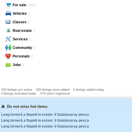
For sale
(425)
Vehicles
()
Classes
()
Real estate
()
Services
()
Community
()
Personals
()
Jobs
()
-
-
-
425 listings are active
425 listings were added
0 listings added today
-
0 listings activated today
479 users registered
Do not miss hot items
Lang tornerà a Napoli in estate: il Galatasaray pesca
Lang tornerà a Napoli in estate: il Galatasaray pesca
Lang tornerà a Napoli in estate: il Galatasaray pesca