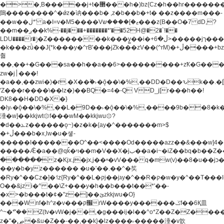
�>�,B�����j+t�޲���h�)bz{Cz�h��hr�������V��O��,����^j۫z�á'(�f�u�^r�b�w�
隝��������^�ǿz�讷���b� ,z�b��b�+t� ��z����m���-
��w��ڶ*' a�I=v�M5����Vޱ�]����ש���z{B��O�7 dD,?
��m��ږ��k%-��j���+�������*'��52H@�2�`!��
LDU����r�ݱ�Z��������k���y͇��i�+ڵ�6>�����jך���!
�k���zǜ��J{*k���y�^rB'���jZk���zV��(^rM)�+ڵ����+bz�k���z�)�+ڵ�rnnX�~�ܶ*'r�
춻
��,��+�G���sa��h��a��6>���������+zҞ�G���
zw�j׀���!
�a��,
��zwi�)�r.�X��۫�˫�ǭ��\�%,��DD�D��ԅk��
'Z���r����\��lz�)��BQ�=4�-Q VD_j[r���h��!
DK8��H�DD�X�}
�ly˫�ǭ��\�%,��L�9D��˫�ǭ��\�%,����9b��8�k�
涶�w]��kkjwt۞f���wM��kkjwu۞?
�d��ܥz������ǫ~)�z�k�{ay�^�������m>$
�+ڵ���b�x,lw�u�솋-
�����I�������O^��<����Od�����azz��&���w]4�
�����Ǣ�a��@qǩ�ױ��m�V��X�jب��a�i~�iZ��bq�b��Z��)���ھ'♨
������z�Kjx.j�jx,j��ʶ�vV���q�mw(v)��8�u��jכ�&��ਞ��f�j�
��y�b�yz������ �u�'��.��^�笶
�Ry�^��Cz�]�˦z{Ry�^��L�קj��jגy�^��R�ק�w�y�^��T���I�<-
O��&jzi�^ ��\Z+���y�h��b���t��*'��-
�x>�b���t�¢�"z�]��ئzkkjwu�O}
���Wnf�h^ƶ�v���׬קrW����y������ݢf��6Қ⽫
^~�ܶ*'��Z(tv�vW�j��,�g���ij�l��^o*Z��Z�Z������ݥ�a�����֫����a��)���q�!y�����W������ky�r��.�*�z��j
z�"�ڝ�&u�Z��-��,��k}�lz����˫�����涶�v歆