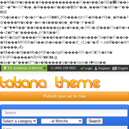
��ߊW�zW�z���'�X�������������k��Z�Z�޶��z��&���]zW�y��z�
⽫^~�ܶ*'�+-*�j�_�W����v*�j�b�鬱Ƨv*�j�_���r�zk�+^�'�
颵韺
YOj�ij��צ~)^�v�z+^�ܩz+���Sڶb���zȳz+�W��YOj�_�W��7��YOj�t���˛��
즸����W�z��~�e=�aⷭ���j�ij�_�W�~)^��⽫
^~�ܶ*'��R��^��ߢ������gjg�z�h��ڙ�,
�,@��� a�I0�<
�+Z�֫t"Ț�^�����ڮ �rX��
�n�z{g{�����֫��B��M��f�z{k�w��� a�I0���n��YhrAb��2�
�9$���M!DD���z{k�w�����)C_rZ,y�^�Ǣ~+,zфM͡��b�
욁����ޖǢ|-
�9$��s�O]��Mb�ǭD�v�z{g{�����ж� c�E4�
(F�����ΝǞr��O��,덞
�ǡy�^�*'���O*^j�e�ƭ�����'y�h��'zw(u�-j۬�G(u��
ES, Andalusia, el Morche
+1 (800) 228-5651
Login
Register
English
Publish your ad for free
Search