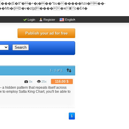
u������hzx���-
Login
Register
English
Publish your ad for free
Search
1 - 1 of 1
116.00 $
0x
25x
 a hidden pattern that repeats itself across
w to employ Satta King Chart, you'll be able to
1