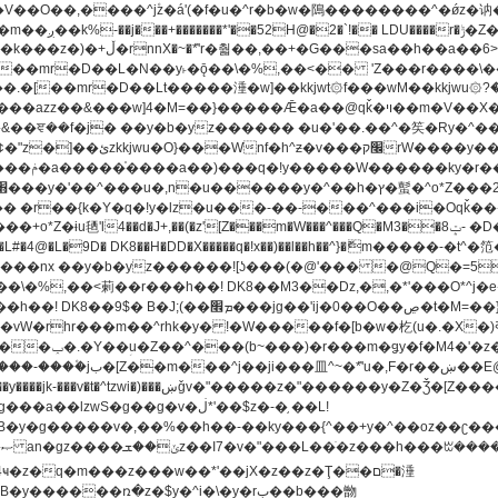
[��mr�D��L�N��y˫�ǭ��\�%,��<�� 'Z���r����\��l
�.�[��mr�D��Lt�
����涶�w]��kkjwt۞f���wM��kkjwu۞?�d��ܥz������ǫ~)�z�k�{ay�^��
����y������ݢf��6Қ⽫
-��,��k}
�����q�!x��)��l��h��^}�ޮm�����
��8�ږǂQ�=4�0C�O��D��L#�4@�L�9D� DK8��H�DD�X
m��^rhk�y� !�W�����f�[b�w�杚(u�.�X�)ߢ)ߢ�vW�Q�4S�M3�81�״��z�l�竮
�g��g�v�ڶ*'��$z�-�֥ ��L!
�
����ռ�z�$y�^i�\�y�rب��b���朆