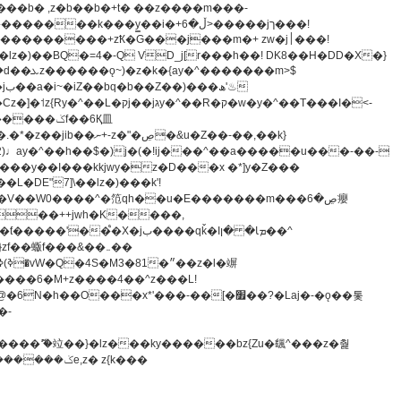
z�)��BQ�=4�-Q VD_j[r���h��! DK8��H�DD�X�}
�����m>$
-�t^�笵�V��W0����^�笵qh��u�E�������m���ڝ�6癭