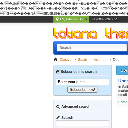
�n�z{g{�����֫��B��M��f�z{k�w��� a�I0���n��YhrAb��2�
�9$���M!DD���z{k�w�����)C_rZ,y�^�Ǣ~+,zфM͡��b�ǭD�{&�z{g{�����фM͡��B
(F�����ΝǞr��O��,덞�ǡy�^�*'���O*^j�e�ƭ�����'y�h��
ES, Asturias, Dou
+1 (800) 228-5651
Clasiya
Spain
Asturias
Dou
Do
Subscribe this search
In Sat
Subscribe now!
market
email 
United
Advanced search
Search