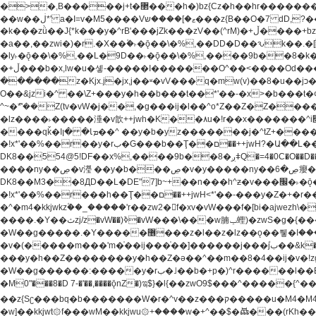
�>�,B�����j+t�޲���h�)bz{Cz�h��hr�������V��O��,����^j۫z�á'(�f�u�^r�b�w�隝��������^�ǿz�讷���b� ,z�b��b�+t� ��z����m���-
��w��ڶ*' a�I=v�M5����Vޱ�]����ש���z{B��O�7 dD,?��m��ږ��k%-��j���+�������*'��52H@�2�`!�� LDU����r�ݱ�Z��������k���y͇��i�+ڵ�6>�����jך���!
�k���zǜ��J{*k���y�^rB'���jZk���zV��(^rM)�+ڵ����+bz�k���z�)�+ڵ�rnnX�~�ܶ*'r�춻��,��+�G���sa��h��a��6>���������+zҞ�G���j���m�+ zw�j׀���!
�a��,
��zwi�)�r.�X��۫�˫�ǭ��\�%,��DD�D��ԅk��.�
�ly˫�ǭ��\�%,��L�9D��˫�ǭ��\�%,����9b��8�k�
�+ڵ���b�x,lw�u�솋-�����I�������O^��<����Od�����azz��&���w]4�M=��}�����Ǣ�a��@qǩ�ױ��m�V��X�jب��a�i~�iZ��bq�b��Z��)���ھ'♨
������z�Kjx.j�jx,j��ʶ�vV���q�mw(v)��8�u��jכ�&��ਞ��f�j� ��y�b�yz������ �u�'��.��^�笶�Ry�^��Cz�]�˦z{Ry�^��L�קj��jגy�^��R�ק�w�y�^��T���I�<-
O��&jzi�^ ��\Z+���y�h��b���t��*'��-�x>�b���t�¢�"z�]��ئzkkjwu�O}���Wnf�h^ƶ�v���׬קrW
^~�ܶ*'��Z(tv�vW�j��,�g���ij�l��^o*Z��Z�Z������ݥ�a�����֫����a��)���q�!y�����W������ky�r��.�*�z��jib��ނ+-z�"�ڝ�&u�Z��
�lz����˫�����涶�v歆++jwh�K��٨u�!r��x�������^i׫���y�'��^���u�,n�u������y�^��h�ץ�蟚�^o*Z���2)♩ay�^��h��$�)j�(�!ij���^��a�����u���-��-
����qǩ�Iܡا� �ן��^ ��y�b�yz�������j�^tZ+����� �r��{k�Y�q�!y�lz�u���-��-���^���i�Oqǩ�����y��I���kkjwy�z�D���x �*]y�Z���
�!x*'��%��r��y�rب�G���b��Ţ��ם��++jwH?�Ա��L����+o*Z�ɨu毢'l4��d�J+,��(�z'[Z���m�W���^���Q�M3��8ݓ- �D��L�DE"7]\��lz�)���k'!
DK8��554@5!DF��x%,����9b
����ny��ڝ�v瀅 ��y�b���ڝ�v�y�����ny��ڝ�6癭����nx ��y�b�yz������![ʖ���(�@'��� �@Q�=5��++jwh�K����,
DK8��M3��8ДD��L�DE"7]b~+��n���h^ƶ�v���׬�˫�ǭ��\�%,��<䓶��r���h��! DK8��M3��Dz,�,�*'���O*^j�e�ƭ�����'��֩�X�jب����qǩ�Iܡا� �ן��^
�!x*'��%��r���h��Ţ��ם��++jwH<*'��-���y�Z�+�r���h��! DK8��9$� B�J;(��ܡ׮���jg��'ij�0��O��ڝ�t�M=��}zf��蝂f���&��܅��
�^�m4�kkjwkz۫��_�����'r��zw2�f�xv�vW���f�[bi�ajwezh\��vW�rhr���
����.�Y��ثzj/z�vW��)ߢ�vW���\���w腩ݕ蟶)�zwS�g�{����ݕ�.�Y��ؚu�Z��^���(b~���)�r���m�ǥy�f�M4�'�z����6�M+z����4��^z���L!
�W��g�����.�Y��؜���޶���z�l��z�lz��ǫ��쮛�ا�����-����۫jب�[Z��m���^j��ji���⽫^~�ܶ*'u�,F�r��ښ��E@�6N�h��O���x*'���-��[�׿��?�Laj�-�ǫ��톷
�v�(�����m���'m�֫��ij���֫��]������j���۫jب��&k��y����jk-���v�t�^tzwi�)���ښǧv�"�����z�"������y�Z�Ǯ�[Z����-
���y�h��Z��������y�h��Z�ǝ��^��m��8�4��ij�v�!zg���a��lzwS
�W��g������:�����y�rب�˩��b�+p�)^r������l��B�y�g�����v�,��%��h��-��ky���{^��+y�^��oz��ʗ������ޮ'�竝��}�lz���ky������bz{Zu�颻^���z�춽
�M0"���8�D 7-�'��,����ǭnZ�)ಇ$}�l{��zwO9$���^�����{^��ޞ an�gz����ݶ��ܫz��I7�v�"���L��ֹ�z���h���ꔱ���������ݢe,z� z{k��
��z{Sʗ���bq�b��� ����W�r�^v��z���ק�����u�M4�M4ҹ�z�q�m���z���w��*'��jX�z��z�Ţ��ם�涶
�w]��kkjwt۞f���wM��kkjwu۞+����w�+^��$�ꬡ���(rKh��B�y��