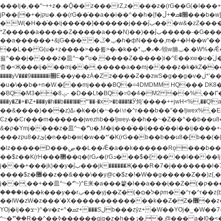
���lj�,��"~++z�.�Ǭ��z���rZ,z����z�(rG��G(�ا���+^��$��$z������nz�(rG���^z�_���r(rG���,}�h��+z۫��-jW(�w��*'��-
jP��{�+�jקu�.��(rG��֫��a��i��^��h�{f�׫�ܩ�+ڵ���b�w]���n��jk?�d�E� ���������u���'��\���j�>}
�W(�H��֫��ij���֫��]������j���۫jب���w&�zZ�����i�<�]4���y�Z�Ǯ�[Z����-���y�h��Z��m����֫����a��涶�w��u�a�i�w^Ƙi��u��r�-�jZ�"}驷
*Z�����a�����Z�����a���N)��)��۫jب�����-�G�����h\��f�[b�x�r���m�ǭ��f�%,ÏL��M$�r�܅�ݕ�&���rب��m���-
��a������+&jG����ݕ�ڱ�h�фN����,m�+�H��w"��!�G.�Y��ؚu�Z��^�!��ݕ�����f�[b{���x��b��~�.�Y��آ��+y�f��y˫���w�w腩ݕ��D�
��L�� G(u�+z����>��뢻>�˫�k��*ޚ�ޅ�ݕ顊w腩ݕ�.�W%�Ǣ��!jwez'�g�����!�G.�Y��ؚu�Z��^�!���x��˫�k��+��-�4�|!�W��g�����.�Y��؜���޶���z�l��z�lz��ǫ��
욇^���j����z�⽫^~�ܶ*'u�,����Z�����)i�^E��xw�u�ڶ֜��+q�,z�ޮ�)��Z��tۆ��ڞ����z�����*Z�Ǭ[ږ'GM3ۺױ������rG�t#��g����j����jk-j��۫jب���jk��������'rh���ښ�a�
杳�<Җ���ij���mj��,�����a��mj����z�k�kZ�����jx��z���4��
����yV���9������i׫E��y��zȦ�Zz����Z��zwS�g��g�v�ڶ*'��z�l��뢻4�.�Y��آ�+\��f�[b��h�١ DK0��0�8�D 4��w&���rب��m���-���xw�u��Vڱ�涶
�u�\��b�+n�W.�[��mj����BQ�=4DMDMM HQ��� DK
BQ�=0�4�M2 ��%,��I"�`�E�����D��M$�TDH��I7ږǂQ�=1
�BQ�M3��8ݓ- �D��Lt�
���y�Z�+�\Z+���y�h��b���t��*'��-�x>�b���t�Ӯ炖'����++jwH<%,��Q!a N{������܅�+�H��w"��.�Y��ؚu�Z��
��&����)���z)ߡ˫�k��(�~��i١r�^r���b��"��!jwex%,�E8t�<#��{Jު笶
Ͼz��Ͼr���m������jwezhb��!jwey˫��h��~�Z��^��b��
&�ק�Ymj����z�⽫^~�ܶ*'u�,M�ij���֫��ij���֫��i��ij����+��������j���۫jب���w.���s)����jk-���v���JZ�ǝ���z�嵪�z�h��Z�ǝ��-
���zקu8�zئ{�n��b�w(�w��*'�K(rG��b��b��u8�{b��(�{l����(�˫����ئy��N)���$~���^�,��+��랇���k�'��,����ǭnZ�)ಇ$}
�lz�����D���ڝ��L��ֹǢ�a��k������Rǫ���b���v���������zZ�Zt*'��-���y�Z�+ޮz� ��(rJZ�Zv���l��$r��y�b�{>��+y�!
��$z��K(rH���޲��q�(rGޡ�(rGܖ���$�{����l����lj�������,���ˬ���M4��+y�!��$z���ܖ������ܢy�rب��(�w��*'�֫��a��i��i�+ڵ���b�w]�����jk-j����jk-
j���+���jk)��y�۫jب���jk������Җ���R�7�j�������l�7��n)j�v���뫖֫��a��ij�v,�֫��^����b������i���,������\��xH4D�8"� H��
����$z�޶��z��&���\��y@ϲ�$z�!�W��g�����Z��)z{,���v���띡��z�ZrG�J,޲�$z���h��$z�Z��ZrG�J,��,��+�����l�蟥�$z�5�M4��^z�t�K(rG�rZ,z���kz۫�����l��$z�-
j��,��+��⽫^~�ܶ*'~)^E来�a���籊�l��a���i֛��Z�(�ק���z�r��z{l��a��n�w(�ק���{���y�'����,޲��zw(�ק�����������ޮ�+
����i���k���y��rب���yj��Z�(�ק�ל�םm��^r�^r��z{b}��z��r��z{l��au�(u�_j[��n�{.qǬ���z������ȳz�k���y�y�޶��z��&���p�+^~)^���jן�w-
��ߊW�zW�z���'�X�������������k��Z�Z�޶��z��&���]zW�y��z�⽫^~�ܶ*'�+-*�j�_�W����v*�j�b�鬱Ƨv*�j�_���r�zk�+^�'�颵韺
YOj�ij��צ~)^�v�z+^�ܩz+���Sڶb���zȳz+�W��YOj�_�W��7��YOj�t���˛��즸����W�z��~�e=�aⷭ���j�ij�_�W�~)^��⽫
�,@��� a�I0�<�S
^~�ܶ*'��R��^��ߢ������gjg�z�h��ڙ�,