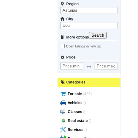
Region
City
Search
More options
Open listings in new tab
Price
Categories
For sale
(425)
Vehicles
()
Classes
()
Real estate
()
Services
()