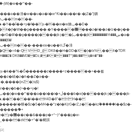
�=4�-Q VD_j[ DK8��H�DD�X�}�lx%,��4�TDR
u8�y˫�k��'%�Ǧ������z����+z������+��뢻