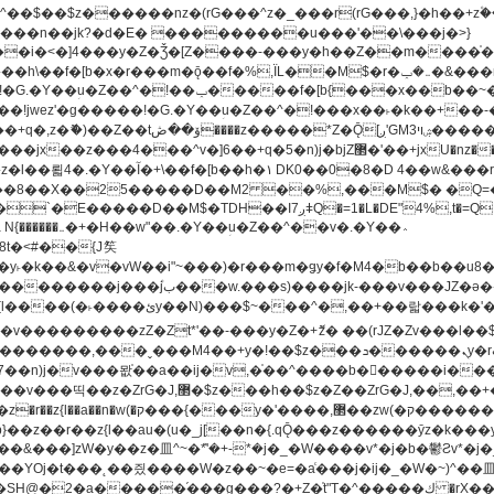
�^v�]6��+q�5�n)j�bjZ޲�'��+jxU�nz�����]6�/
8��8��X��25�����D��M2 ��%,���M$� �Q=�Q
�L�DE"4%,t�=QH���2� DK8��M3��Dz,�,�K����T^}��z��Pq�m�*'��-
^��v�.�Y��؞
u8�y˫�k��&�v�vW��i"~���)�r���m�ǥy�f�M4�b��b��
H@�2�a�����֜���g���?�+Z�֫t"Ț�^�����ڮ �rX��