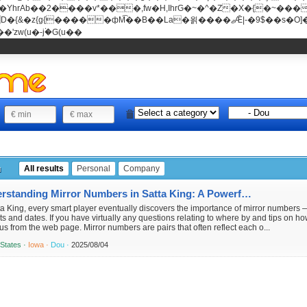
���v*���,fw�H,IhrG�~�^�Z�X�{�~������(E�8"��+�ן���*b
��La�욁����ޖǢ|-�9$��s�O]��Mb�ǭD�v�z{g{�����ж� c�E4�
'zw(u�-j۬�G(u��
u
All results
Personal
Company
Understanding Mirror Numbers in Satta King: A Powerful Guessing Tool
ta King, every smart player eventually discovers the importance of mirror numbers —
s and dates. If you have virtually any questions relating to where by and tips on ho
us from the web page. Mirror numbers are pairs that often reflect each o...
 States ·
Iowa ·
Dou ·
2025/08/04