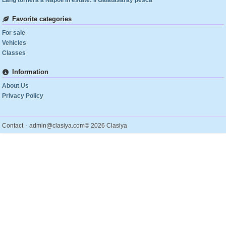
Lang tornerà a Napoli in estate: il Galatasaray pesca
Favorite categories
For sale
Vehicles
Classes
Information
About Us
Privacy Policy
.
Contact
admin@clasiya.com
© 2026 Clasiya