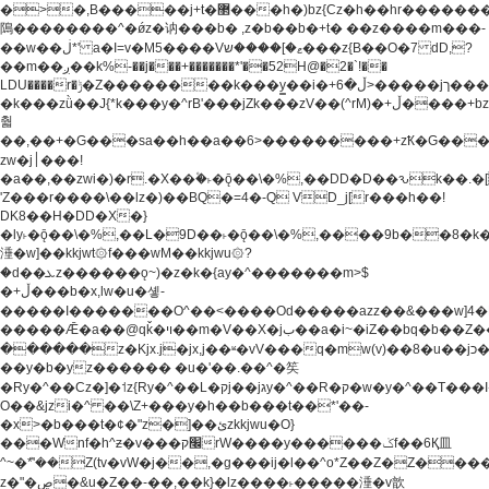
�>�,B�����j+t�޲���h�)bz{Cz�h��hr�������V��O��,����^j۫z�á'(�f�u�^r�b�w�
隝��������^�ǿz�讷���b� ,z�b��b�+t� ��z����m���-
��w��ڶ*' a�I=v�M5����Vޱ�]����ש���z{B��O�7 dD,?
��m��ږ��k%-��j���+�������*'��52H@�2�`!��
LDU����r�ݱ�Z��������k���y͇��i�+ڵ�6>�����jך���!
�k���zǜ��J{*k���y�^rB'���jZk���zV��(^rM)�+ڵ����+bz�k���z�)�+ڵ�rnnX�~�ܶ*'r�
춻
��,��+�G���sa��h��a��6>���������+zҞ�G���
zw�j׀���!
�a��,
��zwi�)�r.�X��۫�˫�ǭ��\�%,��DD�D��ԅk��
'Z���r����\��lz�)��BQ�=4�-Q VD_j[r���h��!
DK8��H�DD�X�}
�ly˫�ǭ��\�%,��L�9D��˫�ǭ��\�%,����9b��8�k�
涶�w]��kkjwt۞f���wM��kkjwu۞?
�d��ܥz������ǫ~)�z�k�{ay�^�������m>$
�+ڵ���b�x,lw�u�솋-
�����I�������O^��<����Od�����azz��&���w]4�
�����Ǣ�a��@qǩ�ױ��m�V��X�jب��a�i~�iZ��bq�b��Z��)���ھ'♨
������z�Kjx.j�jx,j��ʶ�vV���q�mw(v)��8�u��jכ�&��ਞ��f�j�
��y�b�yz������ �u�'��.��^�笶
�Ry�^��Cz�]�˦z{Ry�^��L�קj��jגy�^��R�ק�w�y�^��T���I�<-
O��&jzi�^ ��\Z+���y�h��b���t��*'��-
�x>�b���t�¢�"z�]��ئzkkjwu�O}
���Wnf�h^ƶ�v���׬קrW����y������ݢf��6Қ⽫
^~�ܶ*'��Z(tv�vW�j��,�g���ij�l��^o*Z��Z�Z������ݥ�a�����֫����a��)���q�!y�����W������ky�r��.�*�z��j
z�"�ڝ�&u�Z��-��,��k}�lz����˫�����涶�v歆