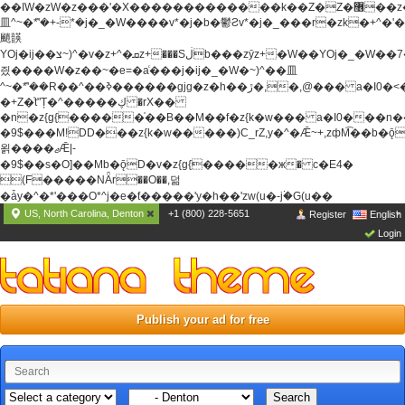
��ߊW�zW�z���'�X�������������k��Z�Z�޶��z��&���]zW�y��z�
⽫^~�ܶ*'�+-*�j�_�W����v*�j�b�鬱Ƨv*�j�_���r�zk�+^�'�
颵韺
YOj�ij��צ~)^�v�z+^�ܩz+���Sڶb���zȳz+�W��YOj�_�W��7��YOj�t���˛��
즸����W�z��~�e=�aⷭ���j�ij�_�W�~)^��⽫
^~�ܶ*'��R��^��ߢ������gjg�z�h��ڙ�,
�,@��� a�I0�<
�+Z�֫t"Ț�^�����ڮ �rX��
�n�z{g{�����֫��B��M��f�z{k�w��� a�I0���n��YhrAb��2�
�9$���M!DD���z{k�w�����)C_rZ,y�^�Ǣ~+,zфM͡��b�
욁����ޖǢ|-
�9$��s�O]��Mb�ǭD�v�z{g{�����ж� c�E4�
(F�����ΝǞr��O��,덞
�ǡy�^�*'���O*^j�e�ƭ�����'y�h��'zw(u�-j۬�G(u��
US, North Carolina, Denton
+1 (800) 228-5651
Register
English
Login
Publish your ad for free
Search