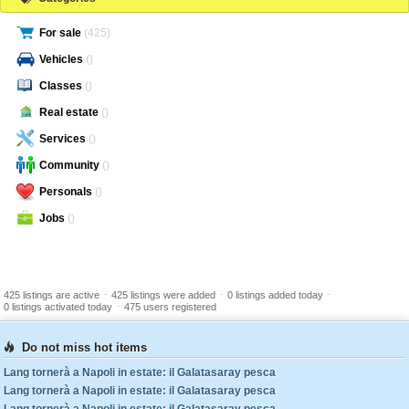
For sale
(425)
Vehicles
()
Classes
()
Real estate
()
Services
()
Community
()
Personals
()
Jobs
()
-
-
-
425 listings are active
425 listings were added
0 listings added today
-
0 listings activated today
475 users registered
Do not miss hot items
Lang tornerà a Napoli in estate: il Galatasaray pesca
Lang tornerà a Napoli in estate: il Galatasaray pesca