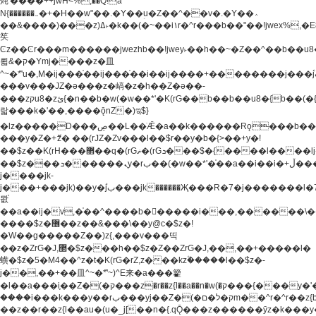
炖'����++jwH<%,��Q!a
N{������܅�+�H��w"��.�Y��ؚu�Z��^��v�.�Y��؞
��&����)���z)ߡ˫�k��(�~��i١r�^r���b��"��!jwex%,�E8t�<#��{Jު
笶
Ͼz��Ͼr���m������jwezhb��!jwey˫��h��~�Z��^��b��
뢻&�ק�Ymj����z�⽫
^~�ܶ*'u�,M�ij���֫��ij���֫��i��ij����+��������j���۫jب���w.���s)����jk-
���v���JZ�ǝ���z�嵪�z�h��Z�ǝ��-
���zקu8�zئ{�n��b�w(�w��*'�K(rG��b��b��u8�{b��(�{l����(�˫����ئy��N)���$~���^�,��+��
랇���k�'��,����ǭnZ�)ಇ$}
�lz�����D���ڝ��L��ֹǢ�a��k������Rǫ���b���v���������zZ�Zt*'��-
���y�Z�+ޮz� ��(rJZ�Zv���l��$r��y�b�{>��+y�!
��$z��K(rH���޲��q�(rGޡ�(rGܖ���$�{����l����lj�������,���ˬ���M4��+y�!
��$z���ܖ������ܢy�rب��(�w��*'�֫��a��i��i�+ڵ���b�w]�����jk-
j����jk-
j���+���jk)��y�۫jب���jk������Җ���R�7�j�������l�7��n)j�v���
뫖֫
��a��ij�v,�֫��^����b������i���,������\
����$z�޶��z��&���\��y@ϲ�$z�!
�W��g�����Z��)z{,���v���띡
��z�ZrG�J,޲�$z���h��$z�Z��ZrG�J,��,��+�����l�
蟥�$z�5�M4��^z�t�K(rG�rZ,z���kz۫�����l��$z�-
j��,��+��⽫^~�ܶ*'~)^E来�a���籊
�l��a���i֛��Z�(�ק���z�r��z{l��a��n�w(�ק���{���y�'����,޲��zw(�ק�����������ޮ�+
����i���k���y��rب���yj��Z�(�ק�ל�םm��^r�^r��z{b}
��z��r��z{l��au�(u�_j[��n�{.qǬ���z������ȳz�k���y�y�޶��z��&���p�+^~)^�