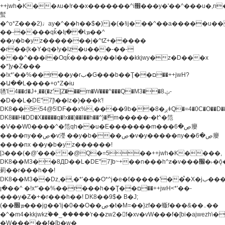
++jwh�K��٨u�!r��x�������^i׫���y�'��^���u�,n�u������y�^��h�ץ�
蟚
�^o*Z���2)♩ay�^��h��$�)j�(�!ij���^��a�����u��
��-����qǩ�Iܡا� �ן��^
��y�b�yz�������j�^tZ+�����
�r��{k�Y�q�!y�lz�u���-��-
���^���i�Oqǩ�����y��I���kkjwy�z�D���x
�*]y�Z���
�!x*'��%��r��y�rب�G���b��Ţ��ם��++jwH?
�Ա��L����+o*Z�ɨu
毢'l4��d�J+,��(�z'[Z���m�W���^���Q�M3��8ݓ-
�D��L�DE"7]\��lz�)���k'!
DK8��554@5!DF��x%,����9b��8�ږǂQ�=4�0C�O��D��L#�4@�L�9D�
DK8��H�DD�X
�����q�!x��)��l��h��^}�ޮm�����-�t^�笵
�V��W0����^�笵qh��u�E�������m���ڝ�6癭
����ny��ڝ�v瀅 ��y�b���ڝ�v�y�����ny��ڝ�6癭
����nx ��y�b�yz������!
[ʖ���(�@'��� �@Q�=5��++jwh�K����,
DK8��M3��8ДD��L�DE"7]b~+��n���h^ƶ�v���׬�˫�ǭ��\�%,��<
䓶��r���h��!
DK8��M3��Dz,�,�*'���O*^j�e�ƭ�����'��֩�X�jب����qǩ�Iܡا�
�ן��^ �!x*'��%��r���h��Ţ��ם��++jwH<*'��-
���y�Z�+�r���h��! DK8��9$� B�J;
(��ܡ׮���jg��'ij�0��O��ڝ�t�M=��}zf��蝂f���&��܅��
�^�m4�kkjwkz۫��_�����'r��zw2�f�xv�vW���f�[bi�ajwezh\
�W�����f�[b�w�