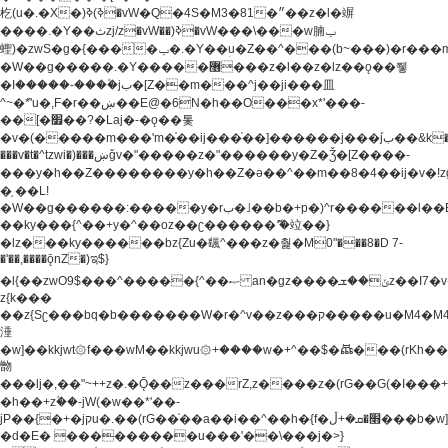
杚(u�.�X�)ߢ)ߢ�vW�Q�4S�M3�81�״��z�l�竮
����.�Y��ثzj/z�vW��)ߢ�vW���\���w腩ݕ
蟶)�zwS�g�{����ݕ�.�Y��ؚu�Z��^���(b~���)�r���m�ǥy�f�M4�'�z����6�M+z����4��^z���L!
�W��g�����.�Y��؜���޶���z�l��z�lz��ǫ��쮛
�ا�����-����۫jب�[Z��m���^j��ji���⽫
^~�ܶ*'u�,F�r��ښ��E@�6N�h��O���x*'���-
��[�׿��?�Laj�-�ǫ��톷
�v�(�����m���'m�֫��ij���֫��]������j���۫jب��&k��y����jk-
���v�t�^tzwi�)���ښǧv�"�����z�"������y�Z�Ǯ�[Z����-
���y�h��Z��������y�h��Z�ǝ��^��m��8�4��ij�v�!zg���a�
�֥ ��L!
�W��g������:�����y�rب�˩��b�+p�)^r������l��B�y�g�����v�,��%��h��-
��ky���{^��+y�^��oz��ʗ������ޮ'�竝��}
�lz���ky������bz{Zu�颻^���z�춽�M0"���8�D 7-
�'��,����ǭnZ�)ಇ$}
�l{��zwO9$���^�����{^��ޞ an�gz����ݶ��ܫz��I7�v�"���L��ֹ�z���h���ꔱ���������ݢe,z�
z{k���
��z{Sʗ���bq�b��� ����W�r�^v��z���ק�����u�M4�M4ҹ�z�q�m���z���w��*'��jX�z��z�Ţ��ם�
涶
�w]��kkjwt۞f���wM��kkjwu۞+����w�+^��$�ꬡ���(rKh��B�y�
朆
���lj�,��"~++z�.�Ǭ��z���rZ,z����z�(rG��G(�ا���+^��$��$z������nz�(rG���^z�_���r(rG���,}
�h��+z۫��-jW(�w��*'��-
jP��{�+�jקu�.��(rG��֫��a��i��^��h�{f�׫�ܩ�+ڵ���b�w]���n��jk?
�d�E� ���������u���'��\���j�>}