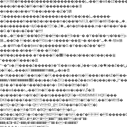
�W(�H��֫��ij���֫��]������j���۫jب���w&�zZ�����i�<�]4���y�Z�Ǯ�[Z����-
���y�h��Z��m����֫����a��涶
�w��u�a�i�w^Ƙi��u��r�-�jZ�"}驷
*Z�����a�����Z�����a���N)��)��۫jب�����-
�G�����h\��f�[b�x�r���m�ǭ��f�%,ÏL��M$�r�܅�ݕ�&���rب��m���-
��a������+&jG����ݕ�ڱ�h�фN����,m�+�H��w"��!
�G.�Y��ؚu�Z��^�!
��ݕ�����f�[b{���x��b��~�.�Y��آ��+y�f��y˫���w�w
腩ݕ��D� ��L�� G(u�+z����>��뢻>�˫�k��*ޚ�ޅ�ݕ顊w腩
ݕ�.�W%�Ǣ��!jwez'�g�����!�G.�Y��ؚu�Z��^�!
���x��˫�k��+��-�4�|!
�W��g�����.�Y��؜���޶���z�l��z�lz��ǫ��욇
^���j����z�⽫
^~�ܶ*'u�,����Z�����)i�^E��xw�u�ڶ֜��+q�,z�ޮ�)��Z��tۆ��ڞ����z�����*Z�Ǭ[ږ'GM3ۺױ������rG�t#��g����j����jk-
j��۫jب���jk��������'rh���ښ�a�杳
�<Җ���ij���mj��,�����a��mj����z�k�kZ�����jx��z���4���
����yV���9������i׫E��y��zȦ�Zz����Z��zwS�g��g�v�ڶ*'��z�l��
뢻4�.�Y��آ�+\��f�[b��h�١ DK0��0�8�D
4��w&���rب��m���-���xw�u��Vڱ�涶
�u�\��b�+n�W.�[��mj����BQ�=4DMDMM HQ���
DK8��8��X��25�����D��M2 ��%,���M$�
�Q=�Q�=4�-Q VD_j[ DK8��H�DD�X�}
�lx%,��4�TDR �BQ�M3��8ݓ-
�D��Lt�
BQ�=0�4�M2 ��%,��I"�`�E�����D��M$�TDH��I7ږǂQ�=1�
DK8��M3��Dz,�,�K����T^}��z��Pq�m�*'��-
���y�Z�+�\Z+���y�h��b���t��*'��-�x>�b���t�Ӯ