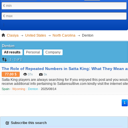
Clasiya
United States
North Carolina
Denton
Denton
All results
Personal
Company
1 - 1 of 1
77.00 $
37x
0x
Satta King players are always searching for If you enjoyed this post and you would 
receive additional info pertaining to Sattaresultlive.com kindly visit the internet sit
their guesses. One of the most noticeable patterns in the game is the repetition of
Spain ·
Wyoming ·
Denton ·
2025/08/14
Sometimes a number that hits today sho...
1
Subscribe this search