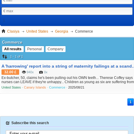
Clasiya
United States
Georgia
Commerce
Commerce
All results
Personal
Company
1 - 1 of 1
A 'harrowing' report into a string of 
32.00 £
940x
0x
Ex-butcher, 50, claims he's been pulling out his OWN teeth... Therese Coffey says
nurses can LEAVE if they're unhappy... Children as young as six are suffering from
'midlife' eye... NHS hospitals are wrongly recording baby deaths as... I would say it
United States ·
Canary Islands ·
Commerce ·
2025/08/21
a kitschy, cheeky, time-travel-themed art installation. The store decor and items for
sale have t...
1
Subscribe this search