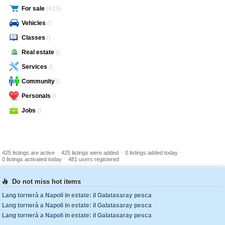
For sale
(425)
Vehicles
()
Classes
()
Real estate
()
Services
()
Community
()
Personals
()
Jobs
()
-
-
-
425 listings are active
425 listings were added
0 listings added today
-
0 listings activated today
481 users registered
Do not miss hot items
Lang tornerà a Napoli in estate: il Galatasaray pesca
Lang tornerà a Napoli in estate: il Galatasaray pesca
Lang tornerà a Napoli in estate: il Galatasaray pesca