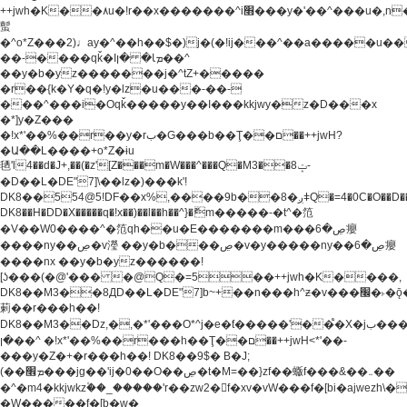
++jwh�K��٨u�!r��x�������^i׫���y�'��^���u�,n�u������y�^��h�ץ�
蟚
�^o*Z���2)♩ay�^��h��$�)j�(�!ij���^��a�����u��
��-����qǩ�Iܡا� �ן��^
��y�b�yz�������j�^tZ+�����
�r��{k�Y�q�!y�lz�u���-��-
���^���i�Oqǩ�����y��I���kkjwy�z�D���x
�*]y�Z���
�!x*'��%��r��y�rب�G���b��Ţ��ם��++jwH?
�Ա��L����+o*Z�ɨu
毢'l4��d�J+,��(�z'[Z���m�W���^���Q�M3��8ݓ-
�D��L�DE"7]\��lz�)���k'!
DK8��554@5!DF��x%,����9b��8�ږǂQ�=4�0C�O��D��L#�4@�L�9D�
DK8��H�DD�X
�����q�!x��)��l��h��^}�ޮm�����-�t^�笵
�V��W0����^�笵qh��u�E�������m���ڝ�6癭
����ny��ڝ�v瀅 ��y�b���ڝ�v�y�����ny��ڝ�6癭
����nx ��y�b�yz������!
[ʖ���(�@'��� �@Q�=5��++jwh�K����,
DK8��M3��8ДD��L�DE"7]b~+��n���h^ƶ�v���׬�˫�ǭ��\�%,��<
䓶��r���h��!
DK8��M3��Dz,�,�*'���O*^j�e�ƭ�����'��֩�X�jب����qǩ�Iܡا�
�ן��^ �!x*'��%��r���h��Ţ��ם��++jwH<*'��-
���y�Z�+�r���h��! DK8��9$� B�J;
(��ܡ׮���jg��'ij�0��O��ڝ�t�M=��}zf��蝂f���&��܅��
�^�m4�kkjwkz۫��_�����'r��zw2�f�xv�vW���f�[bi�ajwezh\
�W�����f�[b�w�