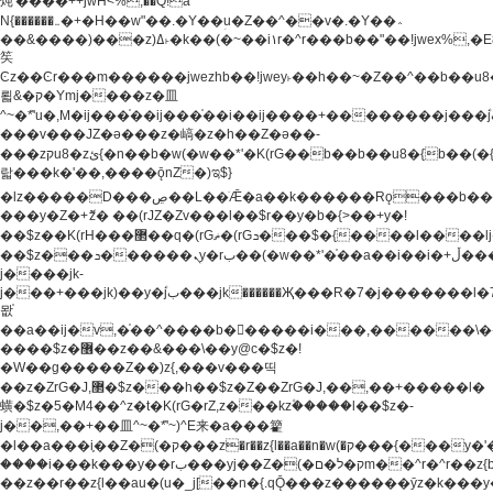
炖'����++jwH<%,��Q!a
N{������܅�+�H��w"��.�Y��ؚu�Z��^��v�.�Y��؞
��&����)���z)ߡ˫�k��(�~��i١r�^r���b��"��!jwex%,�E8t�<#��{Jު
笶
Ͼz��Ͼr���m������jwezhb��!jwey˫��h��~�Z��^��b��
뢻&�ק�Ymj����z�⽫
^~�ܶ*'u�,M�ij���֫��ij���֫��i��ij����+��������j���۫jب���w.���s)����jk-
���v���JZ�ǝ���z�嵪�z�h��Z�ǝ��-
���zקu8�zئ{�n��b�w(�w��*'�K(rG��b��b��u8�{b��(�{l����(�˫����ئy��N)���$~���^�,��+��
랇���k�'��,����ǭnZ�)ಇ$}
�lz�����D���ڝ��L��ֹǢ�a��k������Rǫ���b���v���������zZ�Zt*'��-
���y�Z�+ޮz� ��(rJZ�Zv���l��$r��y�b�{>��+y�!
��$z��K(rH���޲��q�(rGޡ�(rGܖ���$�{����l����lj�������,���ˬ���M4��+y�!
��$z���ܖ������ܢy�rب��(�w��*'�֫��a��i��i�+ڵ���b�w]�����jk-
j����jk-
j���+���jk)��y�۫jب���jk������Җ���R�7�j�������l�7��n)j�v���
뫖֫
��a��ij�v,�֫��^����b������i���,������\
����$z�޶��z��&���\��y@ϲ�$z�!
�W��g�����Z��)z{,���v���띡
��z�ZrG�J,޲�$z���h��$z�Z��ZrG�J,��,��+�����l�
蟥�$z�5�M4��^z�t�K(rG�rZ,z���kz۫�����l��$z�-
j��,��+��⽫^~�ܶ*'~)^E来�a���籊
�l��a���i֛��Z�(�ק���z�r��z{l��a��n�w(�ק���{���y�'����,޲��zw(�ק�����������ޮ�+
����i���k���y��rب���yj��Z�(�ק�ל�םm��^r�^r��z{b}
��z��r��z{l��au�(u�_j[��n�{.qǬ���z������ȳz�k���y�y�޶��z��&���p�+^~)^�