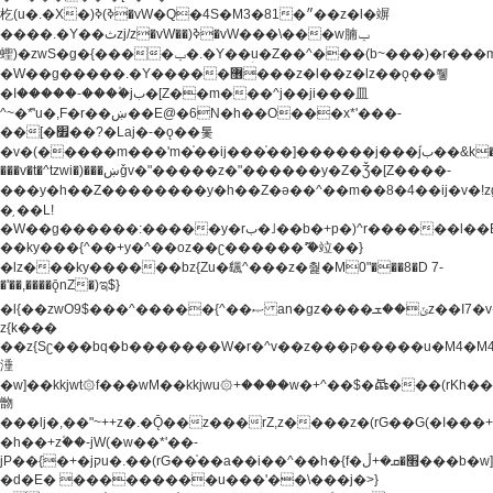
杚(u�.�X�)ߢ)ߢ�vW�Q�4S�M3�81�״��z�l�竮
����.�Y��ثzj/z�vW��)ߢ�vW���\���w腩ݕ
蟶)�zwS�g�{����ݕ�.�Y��ؚu�Z��^���(b~���)�r���m�ǥy�f�M4�'�z����6�M+z����4��^z���L!
�W��g�����.�Y��؜���޶���z�l��z�lz��ǫ��쮛
�ا�����-����۫jب�[Z��m���^j��ji���⽫
^~�ܶ*'u�,F�r��ښ��E@�6N�h��O���x*'���-
��[�׿��?�Laj�-�ǫ��톷
�v�(�����m���'m�֫��ij���֫��]������j���۫jب��&k��y����jk-
���v�t�^tzwi�)���ښǧv�"�����z�"������y�Z�Ǯ�[Z����-
���y�h��Z��������y�h��Z�ǝ��^��m��8�4��ij�v�!zg���a�
�֥ ��L!
�W��g������:�����y�rب�˩��b�+p�)^r������l��B�y�g�����v�,��%��h��-
��ky���{^��+y�^��oz��ʗ������ޮ'�竝��}
�lz���ky������bz{Zu�颻^���z�춽�M0"���8�D 7-
�'��,����ǭnZ�)ಇ$}
�l{��zwO9$���^�����{^��ޞ an�gz����ݶ��ܫz��I7�v�"���L��ֹ�z���h���ꔱ���������ݢe,z�
z{k���
��z{Sʗ���bq�b��� ����W�r�^v��z���ק�����u�M4�M4ҹ�z�q�m���z���w��*'��jX�z��z�Ţ��ם�
涶
�w]��kkjwt۞f���wM��kkjwu۞+����w�+^��$�ꬡ���(rKh��B�y�
朆
���lj�,��"~++z�.�Ǭ��z���rZ,z����z�(rG��G(�ا���+^��$��$z������nz�(rG���^z�_���r(rG���,}
�h��+z۫��-jW(�w��*'��-
jP��{�+�jקu�.��(rG��֫��a��i��^��h�{f�׫�ܩ�+ڵ���b�w]���n��jk?
�d�E� ���������u���'��\���j�>}