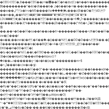
�>�,B�����j+t�޲���h�)bz{Cz�h��hr�������V��O��,����^j۫z�á'(�f�u�^r�b�w�
隝��������^�ǿz�讷���b� ,z�b��b�+t� ��z����m���-
��w��ڶ*' a�I=v�M5����Vޱ�]����ש���z{B��O�7 dD,?
��m��ږ��k%-��j���+�������*'��52H@�2�`!��
LDU����r�ݱ�Z��������k���y͇��i�+ڵ�6>�����jך���!
�k���zǜ��J{*k���y�^rB'���jZk���zV��(^rM)�+ڵ����+bz�k���z�)�+ڵ�rnnX�~�ܶ*'r�
춻
��,��+�G���sa��h��a��6>���������+zҞ�G���
zw�j׀���!
�a��,
��zwi�)�r.�X��۫�˫�ǭ��\�%,��DD�D��ԅk��
'Z���r����\��lz�)��BQ�=4�-Q VD_j[r���h��!
DK8��H�DD�X�}
�ly˫�ǭ��\�%,��L�9D��˫�ǭ��\�%,����9b��8�k�
涶�w]��kkjwt۞f���wM��kkjwu۞?
�d��ܥz������ǫ~)�z�k�{ay�^�������m>$
�+ڵ���b�x,lw�u�솋-
�����I�������O^��<����Od�����azz��&���w]4�
�����Ǣ�a��@qǩ�ױ��m�V��X�jب��a�i~�iZ��bq�b��Z��)���ھ'♨
������z�Kjx.j�jx,j��ʶ�vV���q�mw(v)��8�u��jכ�&��ਞ��f�j�
��y�b�yz������ �u�'��.��^�笶
�Ry�^��Cz�]�˦z{Ry�^��L�קj��jגy�^��R�ק�w�y�^��T���I�<-
O��&jzi�^ ��\Z+���y�h��b���t��*'��-
�x>�b���t�¢�"z�]��ئzkkjwu�O}
���Wnf�h^ƶ�v���׬קrW����y������ݢf��6Қ⽫
^~�ܶ*'��Z(tv�vW�j��,�g���ij�l��^o*Z��Z�Z������ݥ�a�����֫����a��)���q�!y�����W������ky�r��.�*�z��j
z�"�ڝ�&u�Z��-��,��k}�lz����˫�����涶�v歆