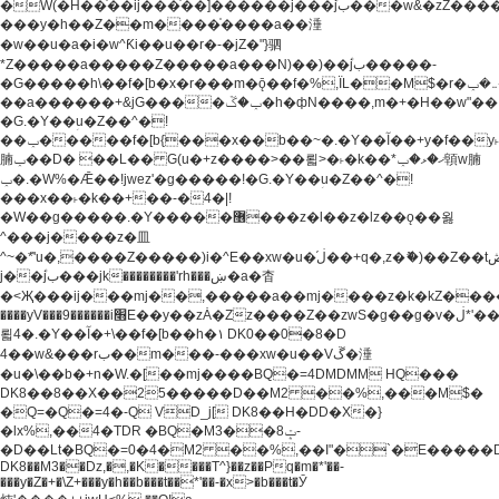
�W(�H��֫��ij���֫��]������j���۫jب���w&�zZ�����i�<�]4���y�Z�Ǯ�[Z����-
���y�h��Z��m����֫����a��涶
�w��u�a�i�w^Ƙi��u��r�-�jZ�"}驷
*Z�����a�����Z�����a���N)��)��۫jب�����-
�G�����h\��f�[b�x�r���m�ǭ��f�%,ÏL��M$�r�܅�ݕ�&���rب��m���-
��a������+&jG����ݕ�ڱ�h�фN����,m�+�H��w"��!
�G.�Y��ؚu�Z��^�!
��ݕ�����f�[b{���x��b��~�.�Y��آ��+y�f��y˫���w�w
腩ݕ��D� ��L�� G(u�+z����>��뢻>�˫�k��*ޚ�ޅ�ݕ顊w腩
ݕ�.�W%�Ǣ��!jwez'�g�����!�G.�Y��ؚu�Z��^�!
���x��˫�k��+��-�4�|!
�W��g�����.�Y��؜���޶���z�l��z�lz��ǫ��욇
^���j����z�⽫
^~�ܶ*'u�,����Z�����)i�^E��xw�u�ڶ֜��+q�,z�ޮ�)��Z��tۆ��ڞ����z�����*Z�Ǭ[ږ'GM3ۺױ������rG�t#��g����j����jk-
j��۫jب���jk��������'rh���ښ�a�杳
�<Җ���ij���mj��,�����a��mj����z�k�kZ�����jx��z���4���
����yV���9������i׫E��y��zȦ�Zz����Z��zwS�g��g�v�ڶ*'��z�l��
뢻4�.�Y��آ�+\��f�[b��h�١ DK0��0�8�D
4��w&���rب��m���-���xw�u��Vڱ�涶
�u�\��b�+n�W.�[��mj����BQ�=4DMDMM HQ���
DK8��8��X��25�����D��M2 ��%,���M$�
�Q=�Q�=4�-Q VD_j[ DK8��H�DD�X�}
�lx%,��4�TDR �BQ�M3��8ݓ-
�D��Lt�
BQ�=0�4�M2 ��%,��I"�`�E�����D��M$�TDH��I7ږǂQ�=1�
DK8��M3��Dz,�,�K����T^}��z��Pq�m�*'��-
���y�Z�+�\Z+���y�h��b���t��*'��-�x>�b���t�Ӯ