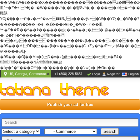
��ߊW�zW�z���'�X�������������k��Z�Z�޶��z��&���]zW�y��z�
⽫^~�ܶ*'�+-*�j�_�W����v*�j�b�鬱Ƨv*�j�_���r�zk�+^�'�
颵韺
YOj�ij��צ~)^�v�z+^�ܩz+���Sڶb���zȳz+�W��YOj�_�W��7��YOj�t���˛��
즸����W�z��~�e=�aⷭ���j�ij�_�W�~)^��⽫
^~�ܶ*'��R��^��ߢ������gjg�z�h��ڙ�,
�,@��� a�I0�<
�+Z�֫t"Ț�^�����ڮ �rX��
�n�z{g{�����֫��B��M��f�z{k�w��� a�I0���n��YhrAb��2�
�9$���M!DD���z{k�w�����)C_rZ,y�^�Ǣ~+,zфM͡��b�
욁����ޖǢ|-
�9$��s�O]��Mb�ǭD�v�z{g{�����ж� c�E4�
(F�����ΝǞr��O��,덞
�ǡy�^�*'���O*^j�e�ƭ�����'y�h��'zw(u�-j۬�G(u��
US, Georgia, Commerce
+1 (800) 228-5651
Login
Register
English
Publish your ad for free
Search