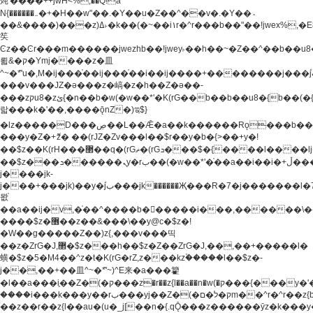
炖'����++jwH<%,��Q!a
N{������܅�+�H��w"��.�Y��ؚu�Z��^��v�.�Y��؞
��&����)���z)ߡ˫�k��(�~��i١r�^r���b��"��!jwex%,�E8t�<#��{Jު
笶
Ͼz��Ͼr���m������jwezhb��!jwey˫��h��~�Z��^��b��
뢻&�ק�Ymj����z�⽫
^~�ܶ*'u�,M�ij���֫��ij���֫��i��ij����+��������j���۫jب���w.���s)����jk-
���v���JZ�ǝ���z�嵪�z�h��Z�ǝ��-
���zקu8�zئ{�n��b�w(�w��*'�K(rG��b��b��u8�{b��(�{l����(�˫����ئy��N)���$~���^�,��+��
랇���k�'��,����ǭnZ�)ಇ$}
�lz�����D���ڝ��L��ֹǢ�a��k������Rǫ���b���v���������zZ�Zt*'��-
���y�Z�+ޮz� ��(rJZ�Zv���l��$r��y�b�{>��+y�!
��$z��K(rH���޲��q�(rGޡ�(rGܖ���$�{����l����lj�������,���ˬ���M4��+y�!
��$z���ܖ������ܢy�rب��(�w��*'�֫��a��i��i�+ڵ���b�w]�����jk-
j����jk-
j���+���jk)��y�۫jب���jk������Җ���R�7�j�������l�7��n)j�v���
뫖֫
��a��ij�v,�֫��^����b������i���,������\
����$z�޶��z��&���\��y@ϲ�$z�!
�W��g�����Z��)z{,���v���띡
��z�ZrG�J,޲�$z���h��$z�Z��ZrG�J,��,��+�����l�
蟥�$z�5�M4��^z�t�K(rG�rZ,z���kz۫�����l��$z�-
j��,��+��⽫^~�ܶ*'~)^E来�a���籊
�l��a���i֛��Z�(�ק���z�r��z{l��a��n�w(�ק���{���y�'����,޲��zw(�ק�����������ޮ�+
����i���k���y��rب���yj��Z�(�ק�ל�םm��^r�^r��z{b}
��z��r��z{l��au�(u�_j[��n�{.qǬ���z������ȳz�k���y�y�޶��z��&���p�+^~)^�