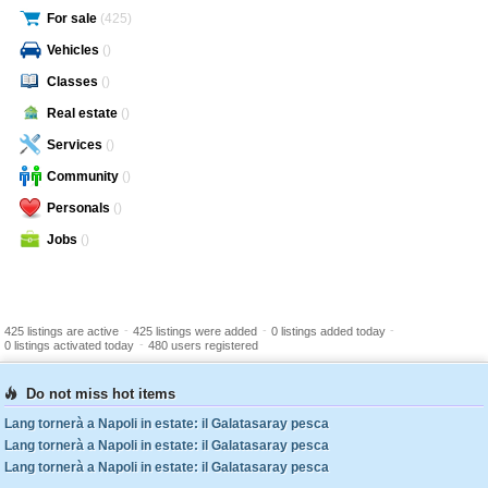
For sale
(425)
Vehicles
()
Classes
()
Real estate
()
Services
()
Community
()
Personals
()
Jobs
()
-
-
-
425 listings are active
425 listings were added
0 listings added today
-
0 listings activated today
480 users registered
Do not miss hot items
Lang tornerà a Napoli in estate: il Galatasaray pesca
Lang tornerà a Napoli in estate: il Galatasaray pesca
Lang tornerà a Napoli in estate: il Galatasaray pesca