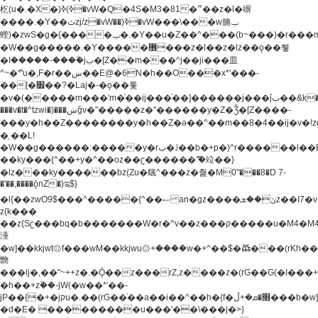
杚(u�.�X�)ߢ)ߢ�vW�Q�4S�M3�81�״��z�l�竮
����.�Y��ثzj/z�vW��)ߢ�vW���\���w腩ݕ
蟶)�zwS�g�{����ݕ�.�Y��ؚu�Z��^���(b~���)�r���m�ǥy�f�M4�'�z����6�M+z����4��^z���L!
�W��g�����.�Y��؜���޶���z�l��z�lz��ǫ��쮛
�ا�����-����۫jب�[Z��m���^j��ji���⽫
^~�ܶ*'u�,F�r��ښ��E@�6N�h��O���x*'���-
��[�׿��?�Laj�-�ǫ��톷
�v�(�����m���'m�֫��ij���֫��]������j���۫jب��&k��y����jk-
���v�t�^tzwi�)���ښǧv�"�����z�"������y�Z�Ǯ�[Z����-
���y�h��Z��������y�h��Z�ǝ��^��m��8�4��ij�v�!zg���a�
�֥ ��L!
�W��g������:�����y�rب�˩��b�+p�)^r������l��B�y�g�����v�,��%��h��-
��ky���{^��+y�^��oz��ʗ������ޮ'�竝��}
�lz���ky������bz{Zu�颻^���z�춽�M0"���8�D 7-
�'��,����ǭnZ�)ಇ$}
�l{��zwO9$���^�����{^��ޞ an�gz����ݶ��ܫz��I7�v�"���L��ֹ�z���h���ꔱ���������ݢe,z�
z{k���
��z{Sʗ���bq�b��� ����W�r�^v��z���ק�����u�M4�M4ҹ�z�q�m���z���w��*'��jX�z��z�Ţ��ם�
涶
�w]��kkjwt۞f���wM��kkjwu۞+����w�+^��$�ꬡ���(rKh��B�y�
朆
���lj�,��"~++z�.�Ǭ��z���rZ,z����z�(rG��G(�ا���+^��$��$z������nz�(rG���^z�_���r(rG���,}
�h��+z۫��-jW(�w��*'��-
jP��{�+�jקu�.��(rG��֫��a��i��^��h�{f�׫�ܩ�+ڵ���b�w]���n��jk?
�d�E� ���������u���'��\���j�>}