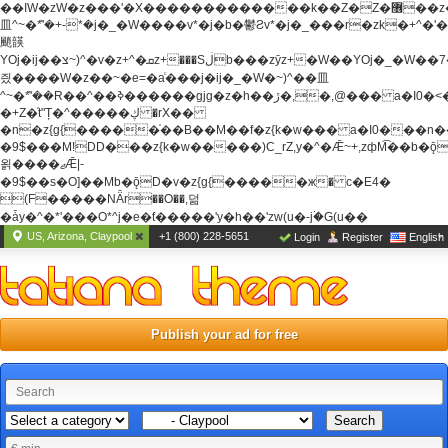
��ߊW�zW�z���'�X�������������k��Z�Z�޶��z��&���]zW�y��z�
⽫^~�ܶ*'�+-*�j�_�W����v*�j�b�鬱Ƨv*�j�_���r�zk�+^�'�
颵韺
YOj�ij��צ~)^�v�z+^�ܩz+���Sڶb���zȳz+�W��YOj�_�W��7��YOj�t���˛��
즸����W�z��~�e=�aⷭ���j�ij�_�W�~)^��⽫
^~�ܶ*'��R��^��ߢ������gjg�z�h��ڙ�,
�,@��� a�I0�<
�+Z�֫t"Ț�^�����ڮ �rX��
�n�z{g{�����֫��B��M��f�z{k�w��� a�I0���n��YhrAb��2�
�9$���M!DD���z{k�w�����)C_rZ,y�^�Ǣ~+,zфM͡��b�
욁����ޖǢ|-
�9$��s�O]��Mb�ǭD�v�z{g{�����ж� c�E4�
(F�����ΝǞr��O��,덞
�ǡy�^�*'���O*^j�e�ƭ�����'y�h��'zw(u�-j۬�G(u��
US, Arizona, Claypool
+1 (800) 228-5651
Login
Register
English
Publish your ad for free
Search