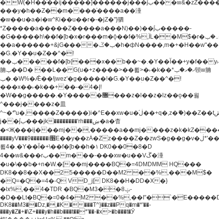
�W(�H��֫��ij���֫��]������j���۫jب���w&�zZ�����i�<�]4���y�Z�Ǯ�[Z����-
���y�h��Z��m����֫����a��涶
�w��u�a�i�w^Ƙi��u��r�-�jZ�"}驷
*Z�����a�����Z�����a���N)��)��۫jب�����-
�G�����h\��f�[b�x�r���m�ǭ��f�%,ÏL��M$�r�܅�ݕ�&���rب��m���-
��a������+&jG����ݕ�ڱ�h�фN����,m�+�H��w"��!
�G.�Y��ؚu�Z��^�!
��ݕ�����f�[b{���x��b��~�.�Y��آ��+y�f��y˫���w�w
腩ݕ��D� ��L�� G(u�+z����>��뢻>�˫�k��*ޚ�ޅ�ݕ顊w腩
ݕ�.�W%�Ǣ��!jwez'�g�����!�G.�Y��ؚu�Z��^�!
���x��˫�k��+��-�4�|!
�W��g�����.�Y��؜���޶���z�l��z�lz��ǫ��욇
^���j����z�⽫
^~�ܶ*'u�,����Z�����)i�^E��xw�u�ڶ֜��+q�,z�ޮ�)��Z��tۆ��ڞ����z�����*Z�Ǭ[ږ'GM3ۺױ������rG�t#��g����j����jk-
j��۫jب���jk��������'rh���ښ�a�杳
�<Җ���ij���mj��,�����a��mj����z�k�kZ�����jx��z���4���
����yV���9������i׫E��y��zȦ�Zz����Z��zwS�g��g�v�ڶ*'��z�l��
뢻4�.�Y��آ�+\��f�[b��h�١ DK0��0�8�D
4��w&���rب��m���-���xw�u��Vڱ�涶
�u�\��b�+n�W.�[��mj����BQ�=4DMDMM HQ���
DK8��8��X��25�����D��M2 ��%,���M$�
�Q=�Q�=4�-Q VD_j[ DK8��H�DD�X�}
�lx%,��4�TDR �BQ�M3��8ݓ-
�D��Lt�
BQ�=0�4�M2 ��%,��I"�`�E�����D��M$�TDH��I7ږǂQ�=1�
DK8��M3��Dz,�,�K����T^}��z��Pq�m�*'��-
���y�Z�+�\Z+���y�h��b���t��*'��-�x>�b���t�Ӯ