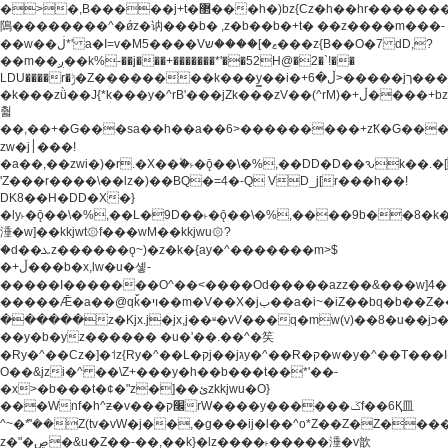
�>�,B�����j+t�޲���h�)bz{Cz�h��hr�������V��O��,����^j۫z�á'(�f�u�^r�b�w�
隝��������^�ǿz�讷���b� ,z�b��b�+t� ��z����m���-
��w��ڶ*' a�I=v�M5����Vޱ�]����ש���z{B��O�7 dD,?
��m��ږ��k%-��j���+�������*'��52H@�2�`!��
LDU����r�ݱ�Z��������k���y͇��i�+ڵ�6>�����jך���!
�k���zǜ��J{*k���y�^rB'���jZk���zV��(^rM)�+ڵ����+bz�k���z�)�+ڵ�rnnX�~�ܶ*'r�
춻
��,��+�G���sa��h��a��6>���������+zҞ�G���
zw�j׀���!
�a��,
��zwi�)�r.�X��۫�˫�ǭ��\�%,��DD�D��ԅk��
'Z���r����\��lz�)��BQ�=4�-Q VD_j[r���h��!
DK8��H�DD�X�}
�ly˫�ǭ��\�%,��L�9D��˫�ǭ��\�%,����9b��8�k�
涶�w]��kkjwt۞f���wM��kkjwu۞?
�d��ܥz������ǫ~)�z�k�{ay�^�������m>$
�+ڵ���b�x,lw�u�솋-
�����I�������O^��<����Od�����azz��&���w]4�
�����Ǣ�a��@qǩ�ױ��m�V��X�jب��a�i~�iZ��bq�b��Z��)���ھ'♨
������z�Kjx.j�jx,j��ʶ�vV���q�mw(v)��8�u��jכ�&��ਞ��f�j�
��y�b�yz������ �u�'��.��^�笶
�Ry�^��Cz�]�˦z{Ry�^��L�קj��jגy�^��R�ק�w�y�^��T���I�<-
O��&jzi�^ ��\Z+���y�h��b���t��*'��-
�x>�b���t�¢�"z�]��ئzkkjwu�O}
���Wnf�h^ƶ�v���׬קrW����y������ݢf��6Қ⽫
^~�ܶ*'��Z(tv�vW�j��,�g���ij�l��^o*Z��Z�Z������ݥ�a�����֫����a��)���q�!y�����W������ky�r��.�*�z��j
z�"�ڝ�&u�Z��-��,��k}�lz����˫�����涶�v歆