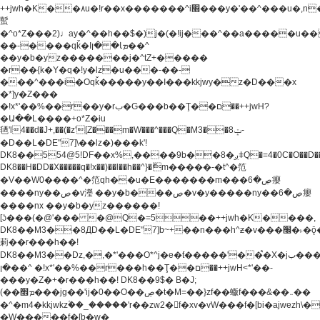
++jwh�K��٨u�!r��x�������^i׫���y�'��^���u�,n�u������y�^��h�ץ�
蟚
�^o*Z���2)♩ay�^��h��$�)j�(�!ij���^��a�����u��
��-����qǩ�Iܡا� �ן��^
��y�b�yz�������j�^tZ+�����
�r��{k�Y�q�!y�lz�u���-��-
���^���i�Oqǩ�����y��I���kkjwy�z�D���x
�*]y�Z���
�!x*'��%��r��y�rب�G���b��Ţ��ם��++jwH?
�Ա��L����+o*Z�ɨu
毢'l4��d�J+,��(�z'[Z���m�W���^���Q�M3��8ݓ-
�D��L�DE"7]\��lz�)���k'!
DK8��554@5!DF��x%,����9b��8�ږǂQ�=4�0C�O��D��L#�4@�L�9D�
DK8��H�DD�X
�����q�!x��)��l��h��^}�ޮm�����-�t^�笵
�V��W0����^�笵qh��u�E�������m���ڝ�6癭
����ny��ڝ�v瀅 ��y�b���ڝ�v�y�����ny��ڝ�6癭
����nx ��y�b�yz������!
[ʖ���(�@'��� �@Q�=5��++jwh�K����,
DK8��M3��8ДD��L�DE"7]b~+��n���h^ƶ�v���׬�˫�ǭ��\�%,��<
䓶��r���h��!
DK8��M3��Dz,�,�*'���O*^j�e�ƭ�����'��֩�X�jب����qǩ�Iܡا�
�ן��^ �!x*'��%��r���h��Ţ��ם��++jwH<*'��-
���y�Z�+�r���h��! DK8��9$� B�J;
(��ܡ׮���jg��'ij�0��O��ڝ�t�M=��}zf��蝂f���&��܅��
�^�m4�kkjwkz۫��_�����'r��zw2�f�xv�vW���f�[bi�ajwezh\
�W�����f�[b�w�