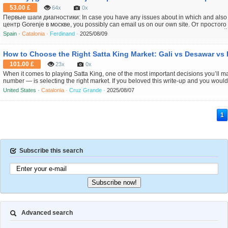
53.00 £
64x
0x
Первые шаги диагностики: In case you have any issues about in which and also
центр Gorenje в москве, you possibly can email us on our own site. От простог
начала недостаточно нагреваться, я делом начал начал самых самых вещей.
Spain ·
Catalonia ·
Ferdinand ·
2025/08/09
вилка надежно в розетку и сама розе...
How to Choose the Right Satta King Market: Gali vs Desawar vs
101.00 £
23x
0x
When it comes to playing Satta King, one of the most important decisions you’ll
number — is selecting the right market. If you beloved this write-up and you would l
concerning Sattaresultlive explains kindly pay a visit to our own web-page. With p
United States ·
Catalonia ·
Cruz Grande ·
2025/08/07
Faridabad, a...
1
Subscribe this search
Subscribe now!
Advanced search