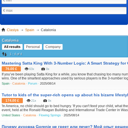
Clasiya
Spain
Catalonia
Catalonia
All results
Personal
Company
1 - 4 of 4
Mastering Satta King With 3-Number Logic: A Smart Strategy for
76.00 £
63x
0x
If you’ve been playing Satta King for a while, you know that chasing too many num
wins. One of the smartest approaches used by serious players is the 3-number 
only play three carefully chosen numbers per market. This strategy helps you st
Spain ·
Catalonia ·
Porum ·
2025/08/14
avoid unneces...
Tutor to kids of the super-rich opens up about his bizarre lifesty
174.00 £
21x
0x
'In America, no child should go to bed hungry. 'If you can't feed your child, what the
event, held at the Ronald Reagan Building and International Trade Center in Wa
the outlook for monetary policy or her views on the state of the economy in remarks
United States ·
Catalonia ·
Flowing Springs ·
2025/08/14