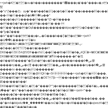
++jwh�K��٨u�!r��x�������^i׫���y�'��^���u�,n�u������y�^��h�ץ�
蟚
�^o*Z���2)♩ay�^��h��$�)j�(�!ij���^��a�����u��
��-����qǩ�Iܡا� �ן��^
��y�b�yz�������j�^tZ+�����
�r��{k�Y�q�!y�lz�u���-��-
���^���i�Oqǩ�����y��I���kkjwy�z�D���x
�*]y�Z���
�!x*'��%��r��y�rب�G���b��Ţ��ם��++jwH?
�Ա��L����+o*Z�ɨu
毢'l4��d�J+,��(�z'[Z���m�W���^���Q�M3��8ݓ-
�D��L�DE"7]\��lz�)���k'!
DK8��554@5!DF��x%,����9b��8�ږǂQ�=4�0C�O��D��L#�4@�L�9D�
DK8��H�DD�X
�����q�!x��)��l��h��^}�ޮm�����-�t^�笵
�V��W0����^�笵qh��u�E�������m���ڝ�6癭
����ny��ڝ�v瀅 ��y�b���ڝ�v�y�����ny��ڝ�6癭
����nx ��y�b�yz������!
[ʖ���(�@'��� �@Q�=5��++jwh�K����,
DK8��M3��8ДD��L�DE"7]b~+��n���h^ƶ�v���׬�˫�ǭ��\�%,��<
䓶��r���h��!
DK8��M3��Dz,�,�*'���O*^j�e�ƭ�����'��֩�X�jب����qǩ�Iܡا�
�ן��^ �!x*'��%��r���h��Ţ��ם��++jwH<*'��-
���y�Z�+�r���h��! DK8��9$� B�J;
(��ܡ׮���jg��'ij�0��O��ڝ�t�M=��}zf��蝂f���&��܅��
�^�m4�kkjwkz۫��_�����'r��zw2�f�xv�vW���f�[bi�ajwezh\
�W�����f�[b�w�