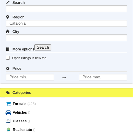
Search
Region
City
Search
More options
Open listings in new tab
Price
Categories
For sale
(425)
Vehicles
()
Classes
()
Real estate
()