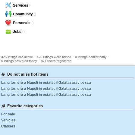
Services
()
Community
()
Personals
()
Jobs
()
-
-
-
425 listings are active
425 listings were added
0 listings added today
-
0 listings activated today
471 users registered
Do not miss hot items
Lang tornerà a Napoli in estate: il Galatasaray pesca
Lang tornerà a Napoli in estate: il Galatasaray pesca
Lang tornerà a Napoli in estate: il Galatasaray pesca
Favorite categories
For sale
Vehicles
Classes