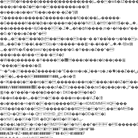
�W(�H��֫��ij���֫��]������j���۫jب���w&�zZ�����i�<�]4���y�Z�Ǯ�[Z����-
���y�h��Z��m����֫����a��涶
�w��u�a�i�w^Ƙi��u��r�-�jZ�"}驷
*Z�����a�����Z�����a���N)��)��۫jب�����-
�G�����h\��f�[b�x�r���m�ǭ��f�%,ÏL��M$�r�܅�ݕ�&���rب��m���-
��a������+&jG����ݕ�ڱ�h�фN����,m�+�H��w"��!
�G.�Y��ؚu�Z��^�!
��ݕ�����f�[b{���x��b��~�.�Y��آ��+y�f��y˫���w�w
腩ݕ��D� ��L�� G(u�+z����>��뢻>�˫�k��*ޚ�ޅ�ݕ顊w腩
ݕ�.�W%�Ǣ��!jwez'�g�����!�G.�Y��ؚu�Z��^�!
���x��˫�k��+��-�4�|!
�W��g�����.�Y��؜���޶���z�l��z�lz��ǫ��욇
^���j����z�⽫
^~�ܶ*'u�,����Z�����)i�^E��xw�u�ڶ֜��+q�,z�ޮ�)��Z��tۆ��ڞ����z�����*Z�Ǭ[ږ'GM3ۺױ������rG�t#��g����j����jk-
j��۫jب���jk��������'rh���ښ�a�杳
�<Җ���ij���mj��,�����a��mj����z�k�kZ�����jx��z���4���
����yV���9������i׫E��y��zȦ�Zz����Z��zwS�g��g�v�ڶ*'��z�l��
뢻4�.�Y��آ�+\��f�[b��h�١ DK0��0�8�D
4��w&���rب��m���-���xw�u��Vڱ�涶
�u�\��b�+n�W.�[��mj����BQ�=4DMDMM HQ���
DK8��8��X��25�����D��M2 ��%,���M$�
�Q=�Q�=4�-Q VD_j[ DK8��H�DD�X�}
�lx%,��4�TDR �BQ�M3��8ݓ-
�D��Lt�
BQ�=0�4�M2 ��%,��I"�`�E�����D��M$�TDH��I7ږǂQ�=1�
DK8��M3��Dz,�,�K����T^}��z��Pq�m�*'��-
���y�Z�+�\Z+���y�h��b���t��*'��-�x>�b���t�Ӯ