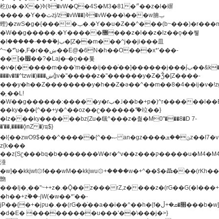
杚(u�.�X�)ߢ)ߢ�vW�Q�4S�M3�81�״��z�l�竮
����.�Y��ثzj/z�vW��)ߢ�vW���\���w腩ݕ
蟶)�zwS�g�{����ݕ�.�Y��ؚu�Z��^���(b~���)�r���m�ǥy�f�M4�'�z����6�M+z����4��^z���L!
�W��g�����.�Y��؜���޶���z�l��z�lz��ǫ��쮛
�ا�����-����۫jب�[Z��m���^j��ji���⽫
^~�ܶ*'u�,F�r��ښ��E@�6N�h��O���x*'���-
��[�׿��?�Laj�-�ǫ��톷
�v�(�����m���'m�֫��ij���֫��]������j���۫jب��&k��y����jk-
���v�t�^tzwi�)���ښǧv�"�����z�"������y�Z�Ǯ�[Z����-
���y�h��Z��������y�h��Z�ǝ��^��m��8�4��ij�v�!zg���a�
�֥ ��L!
�W��g������:�����y�rب�˩��b�+p�)^r������l��B�y�g�����v�,��%��h��-
��ky���{^��+y�^��oz��ʗ������ޮ'�竝��}
�lz���ky������bz{Zu�颻^���z�춽�M0"���8�D 7-
�'��,����ǭnZ�)ಇ$}
�l{��zwO9$���^�����{^��ޞ an�gz����ݶ��ܫz��I7�v�"���L��ֹ�z���h���ꔱ���������ݢe,z�
z{k���
��z{Sʗ���bq�b��� ����W�r�^v��z���ק�����u�M4�M4ҹ�z�q�m���z���w��*'��jX�z��z�Ţ��ם�
涶
�w]��kkjwt۞f���wM��kkjwu۞+����w�+^��$�ꬡ���(rKh��B�y�
朆
���lj�,��"~++z�.�Ǭ��z���rZ,z����z�(rG��G(�ا���+^��$��$z������nz�(rG���^z�_���r(rG���,}
�h��+z۫��-jW(�w��*'��-
jP��{�+�jקu�.��(rG��֫��a��i��^��h�{f�׫�ܩ�+ڵ���b�w]���n��jk?
�d�E� ���������u���'��\���j�>}