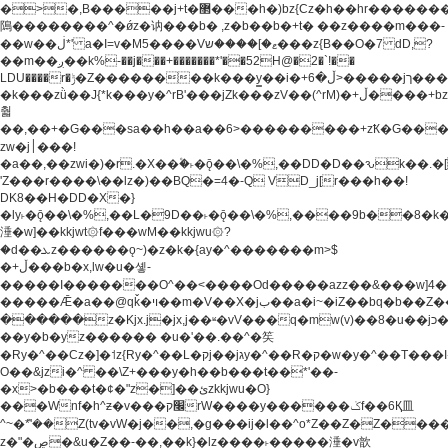
�>�,B�����j+t�޲���h�)bz{Cz�h��hr�������V��O��,����^j۫z�á'(�f�u�^r�b�w�
隝��������^�ǿz�讷���b� ,z�b��b�+t� ��z����m���-
��w��ڶ*' a�I=v�M5����Vޱ�]����ש���z{B��O�7 dD,?
��m��ږ��k%-��j���+�������*'��52H@�2�`!��
LDU����r�ݱ�Z��������k���y͇��i�+ڵ�6>�����jך���!
�k���zǜ��J{*k���y�^rB'���jZk���zV��(^rM)�+ڵ����+bz�k���z�)�+ڵ�rnnX�~�ܶ*'r�
춻
��,��+�G���sa��h��a��6>���������+zҞ�G���
zw�j׀���!
�a��,
��zwi�)�r.�X��۫�˫�ǭ��\�%,��DD�D��ԅk��
'Z���r����\��lz�)��BQ�=4�-Q VD_j[r���h��!
DK8��H�DD�X�}
�ly˫�ǭ��\�%,��L�9D��˫�ǭ��\�%,����9b��8�k�
涶�w]��kkjwt۞f���wM��kkjwu۞?
�d��ܥz������ǫ~)�z�k�{ay�^�������m>$
�+ڵ���b�x,lw�u�솋-
�����I�������O^��<����Od�����azz��&���w]4�
�����Ǣ�a��@qǩ�ױ��m�V��X�jب��a�i~�iZ��bq�b��Z��)���ھ'♨
������z�Kjx.j�jx,j��ʶ�vV���q�mw(v)��8�u��jכ�&��ਞ��f�j�
��y�b�yz������ �u�'��.��^�笶
�Ry�^��Cz�]�˦z{Ry�^��L�קj��jגy�^��R�ק�w�y�^��T���I�<-
O��&jzi�^ ��\Z+���y�h��b���t��*'��-
�x>�b���t�¢�"z�]��ئzkkjwu�O}
���Wnf�h^ƶ�v���׬קrW����y������ݢf��6Қ⽫
^~�ܶ*'��Z(tv�vW�j��,�g���ij�l��^o*Z��Z�Z������ݥ�a�����֫����a��)���q�!y�����W������ky�r��.�*�z��j
z�"�ڝ�&u�Z��-��,��k}�lz����˫�����涶�v歆