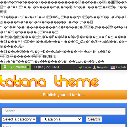
��ߊW�zW�z���'�X�������������k��Z�Z�޶��z��&���]zW�y��z�
⽫^~�ܶ*'�+-*�j�_�W����v*�j�b�鬱Ƨv*�j�_���r�zk�+^�'�
颵韺
YOj�ij��צ~)^�v�z+^�ܩz+���Sڶb���zȳz+�W��YOj�_�W��7��YOj�t���˛��
즸����W�z��~�e=�aⷭ���j�ij�_�W�~)^��⽫
^~�ܶ*'��R��^��ߢ������gjg�z�h��ڙ�,
�,@��� a�I0�<
�+Z�֫t"Ț�^�����ڮ �rX��
�n�z{g{�����֫��B��M��f�z{k�w��� a�I0���n��YhrAb��2�
�9$���M!DD���z{k�w�����)C_rZ,y�^�Ǣ~+,zфM͡��b�
욁����ޖǢ|-
�9$��s�O]��Mb�ǭD�v�z{g{�����ж� c�E4�
(F�����ΝǞr��O��,덞
�ǡy�^�*'���O*^j�e�ƭ�����'y�h��'zw(u�-j۬�G(u��
ES, Catalonia
+1 (800) 228-5651
Login
Register
English
Publish your ad for free
Search