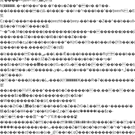
炖'����++jwH<%,��Q!a
N{������܅�+�H��w"��.�Y��ؚu�Z��^��v�.�Y��؞
��&����)���z)ߡ˫�k��(�~��i١r�^r���b��"��!jwex%,�E8t�<#��{Jު
笶
Ͼz��Ͼr���m������jwezhb��!jwey˫��h��~�Z��^��b��
뢻&�ק�Ymj����z�⽫
^~�ܶ*'u�,M�ij���֫��ij���֫��i��ij����+��������j���۫jب���w.���s)����jk-
���v���JZ�ǝ���z�嵪�z�h��Z�ǝ��-
���zקu8�zئ{�n��b�w(�w��*'�K(rG��b��b��u8�{b��(�{l����(�˫����ئy��N)���$~���^�,��+��
랇���k�'��,����ǭnZ�)ಇ$}
�lz�����D���ڝ��L��ֹǢ�a��k������Rǫ���b���v���������zZ�Zt*'��-
���y�Z�+ޮz� ��(rJZ�Zv���l��$r��y�b�{>��+y�!
��$z��K(rH���޲��q�(rGޡ�(rGܖ���$�{����l����lj�������,���ˬ���M4��+y�!
��$z���ܖ������ܢy�rب��(�w��*'�֫��a��i��i�+ڵ���b�w]�����jk-
j����jk-
j���+���jk)��y�۫jب���jk������Җ���R�7�j�������l�7��n)j�v���
뫖֫
��a��ij�v,�֫��^����b������i���,������\
����$z�޶��z��&���\��y@ϲ�$z�!
�W��g�����Z��)z{,���v���띡
��z�ZrG�J,޲�$z���h��$z�Z��ZrG�J,��,��+�����l�
蟥�$z�5�M4��^z�t�K(rG�rZ,z���kz۫�����l��$z�-
j��,��+��⽫^~�ܶ*'~)^E来�a���籊
�l��a���i֛��Z�(�ק���z�r��z{l��a��n�w(�ק���{���y�'����,޲��zw(�ק�����������ޮ�+
����i���k���y��rب���yj��Z�(�ק�ל�םm��^r�^r��z{b}
��z��r��z{l��au�(u�_j[��n�{.qǬ���z������ȳz�k���y�y�޶��z��&���p�+^~)^�