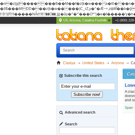
�n�z{g{�����֫��B��M��f�z{k�w��� a�I0���n��YhrAb��2�
�9$���M!DD���z{k�w�����)C_rZ,y�^�Ǣ~+,zфM͡��b�ǭD�{&�z{g{�����фM͡��B
(F�����ΝǞr��O��,덞�ǡy�^�*'���O*^j�e�ƭ�����'y�h��
US, Arizona, Catalina Foothills
+1 (800) 228
Clasiya
United States
Arizona
Ca
Cat
Subscribe this search
Lowe
A crac
Subscribe now!
doesn’
and sa
Spain 
Advanced search
Search