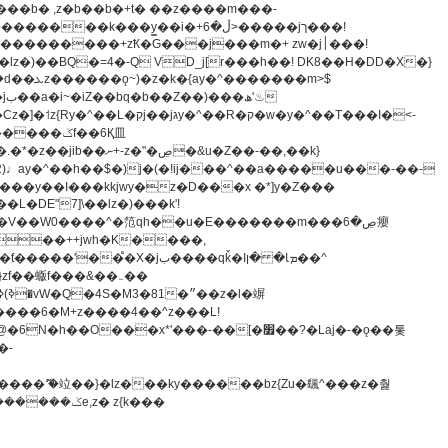
z�)��BQ�=4�-Q VD_j[r���h��! DK8��H�DD�X�}
�����m>$
-�t^�笵�V��W0����^�笵qh��u�E�������m���ڝ�6癭