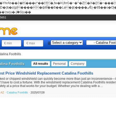
���v*���,fw�H,IhrG�~�^�Z�X�{�~������(E�8"��+�ן���*b
��La�욁����ޖǢ|-�9$��s�O]��Mb�ǭD�v�z{g{�����ж� c�E4�
'zw(u�-j۬�G(u��
-5651
talina Foothills
alina Foothills
All results
Personal
Company
st Price Windshield Replacement Catalina Foothills
ked or chipped windshield can quickly become more than just an inconvenience—it’s
t have to cost a fortune. With the windshield replacement Catalina Foothills resident
fety at a price that works for your budget. Whether you're dealing with a ...
·
AZ ·
Catalina Foothills ·
2025/07/28