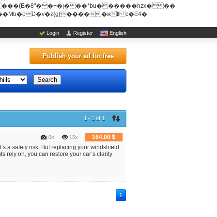
u������hzx���-
Login
Register
English
Publish your ad for free
Search
1 - 1 of 1
164.00 $
0x
15x
 a safety risk. But replacing your windshield
s rely on, you can restore your car’s clarity
1