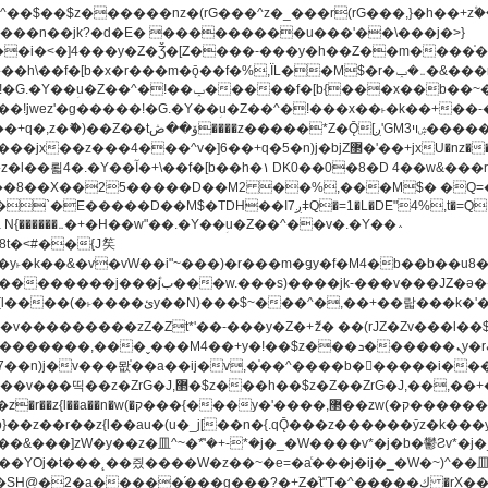
�^v�]6��+q�5�n)j�bjZ޲�'��+jxU�nz�����]6�/
8��8��X��25�����D��M2 ��%,���M$� �Q=�Q
�L�DE"4%,t�=QH���2� DK8��M3��Dz,�,�K����T^}��z��Pq�m�*'��-
^��v�.�Y��؞
u8�y˫�k��&�v�vW��i"~���)�r���m�ǥy�f�M4�b��b��
H@�2�a�����֜���g���?�+Z�֫t"Ț�^�����ڮ �rX��