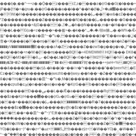
���lj�,��"~++z�.�Ǭ��z���rZ,z����z�(rG��G(�ا���+^��$��$z������nz�(rG���^z�_���r(rG���,}�h��+z۫��-jW(�w��*'��-
jP��{�+�jקu�.��(rG��֫��a��i��^��h�{f�׫�ܩ�+ڵ���b�w]���n��jk?�d�E� ���������u���'��\���j�>}
�W(�H��֫��ij���֫��]������j���۫jب���w&�zZ�����i�<�]4���y�Z�Ǯ�[Z����-���y�h��Z��m����֫����a��涶�w��u�a�i�w^Ƙi��u��r�-�jZ�"}驷
*Z�����a�����Z�����a���N)��)��۫jب�����-�G�����h\��f�[b�x�r���m�ǭ��f�%,ÏL��M$�r�܅�ݕ�&���rب��m���-
��a������+&jG����ݕ�ڱ�h�фN����,m�+�H��w"��!�G.�Y��ؚu�Z��^�!��ݕ�����f�[b{���x��b��~�.�Y��آ��+y�f��y˫���w�w腩ݕ��D�
��L�� G(u�+z����>��뢻>�˫�k��*ޚ�ޅ�ݕ顊w腩ݕ�.�W%�Ǣ��!jwez'�g�����!�G.�Y��ؚu�Z��^�!���x��˫�k��+��-�4�|!�W��g�����.�Y��؜���޶���z�l��z�lz��ǫ��
욇^���j����z�⽫^~�ܶ*'u�,����Z�����)i�^E��xw�u�ڶ֜��+q�,z�ޮ�)��Z��tۆ��ڞ����z�����*Z�Ǭ[ږ'GM3ۺױ������rG�t#��g����j����jk-j��۫jب���jk��������'rh���ښ�a�
杳�<Җ���ij���mj��,�����a��mj����z�k�kZ�����jx��z���4��
����yV���9������i׫E��y��zȦ�Zz����Z��zwS�g��g�v�ڶ*'��z�l��뢻4�.�Y��آ�+\��f�[b��h�١ DK0��0�8�D 4��w&���rب��m���-���xw�u��Vڱ�涶
�u�\��b�+n�W.�[��mj����BQ�=4DMDMM HQ��� DK
BQ�=0�4�M2 ��%,��I"�`�E�����D��M$�TDH��I7ږǂQ�=1
�BQ�M3��8ݓ- �D��Lt�
���y�Z�+�\Z+���y�h��b���t��*'��-�x>�b���t�Ӯ炖'����++jwH<%,��Q!a N{������܅�+�H��w"��.�Y��ؚu�Z��
��&����)���z)ߡ˫�k��(�~��i١r�^r���b��"��!jwex%,�E8t�<#��{Jު笶
Ͼz��Ͼr���m������jwezhb��!jwey˫��h��~�Z��^��b��
&�ק�Ymj����z�⽫^~�ܶ*'u�,M�ij���֫��ij���֫��i��ij����+��������j���۫jب���w.���s)����jk-���v���JZ�ǝ���z�嵪�z�h��Z�ǝ��-
���zקu8�zئ{�n��b�w(�w��*'�K(rG��b��b��u8�{b��(�{l����(�˫����ئy��N)���$~���^�,��+��랇���k�'��,����ǭnZ�)ಇ$}
�lz�����D���ڝ��L��ֹǢ�a��k������Rǫ���b���v���������zZ�Zt*'��-���y�Z�+ޮz� ��(rJZ�Zv���l��$r��y�b�{>��+y�!
��$z��K(rH���޲��q�(rGޡ�(rGܖ���$�{����l����lj�������,���ˬ���M4��+y�!��$z���ܖ������ܢy�rب��(�w��*'�֫��a��i��i�+ڵ���b�w]�����jk-j����jk-
j���+���jk)��y�۫jب���jk������Җ���R�7�j�������l�7��n)j�v���뫖֫��a��ij�v,�֫��^����b������i���,������\��xH4D�8"� H��
����$z�޶��z��&���\��y@ϲ�$z�!�W��g�����Z��)z{,���v���띡��z�ZrG�J,޲�$z���h��$z�Z��ZrG�J,��,��+�����l�蟥�$z�5�M4��^z�t�K(rG�rZ,z���kz۫�����l��$z�-
j��,��+��⽫^~�ܶ*'~)^E来�a���籊�l��a���i֛��Z�(�ק���z�r��z{l��a��n�w(�ק���{���y�'����,޲��zw(�ק�����������ޮ�+
����i���k���y��rب���yj��Z�(�ק�ל�םm��^r�^r��z{b}��z��r��z{l��au�(u�_j[��n�{.qǬ���z������ȳz�k���y�y�޶��z��&���p�+^~)^���jן�w-
��ߊW�zW�z���'�X�������������k��Z�Z�޶��z��&���]zW�y��z�⽫^~�ܶ*'�+-*�j�_�W����v*�j�b�鬱Ƨv*�j�_���r�zk�+^�'�颵韺
YOj�ij��צ~)^�v�z+^�ܩz+���Sڶb���zȳz+�W��YOj�_�W��7��YOj�t���˛��즸����W�z��~�e=�aⷭ���j�ij�_�W�~)^��⽫
�,@��� a�I0�<�S
^~�ܶ*'��R��^��ߢ������gjg�z�h��ڙ�,