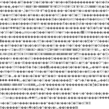
[��mr�D��L�N��y˫�ǭ��\�%,��<�� 'Z���r����\��l
�.�[��mr�D��Lt�
����涶�w]��kkjwt۞f���wM��kkjwu۞?�d��ܥz������ǫ~)�z�k�{ay�^��
����y������ݢf��6Қ⽫
-��,��k}
�����q�!x��)��l��h��^}�ޮm�����
��8�ږǂQ�=4�0C�O��D��L#�4@�L�9D� DK8��H�DD�X
m��^rhk�y� !�W�����f�[b�w�杚(u�.�X�)ߢ)ߢ�vW�Q�4S�M3�81�״��z�l�竮
�g��g�v�ڶ*'��$z�-�֥ ��L!
�
����ռ�z�$y�^i�\�y�rب��b���朆