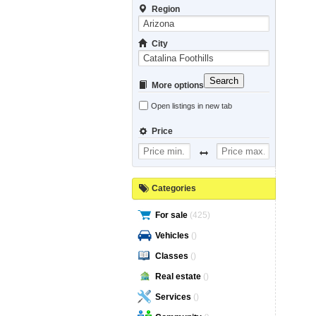
Region
City
Search
More options
Open listings in new tab
Price
Categories
For sale
(425)
Vehicles
()
Classes
()
Real estate
()
Services
()