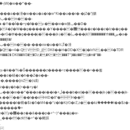
�=4�-Q VD_j[ DK8��H�DD�X�}�lx%,��4�TDR
u8�y˫�k��'%�Ǧ������z����+z������+��뢻