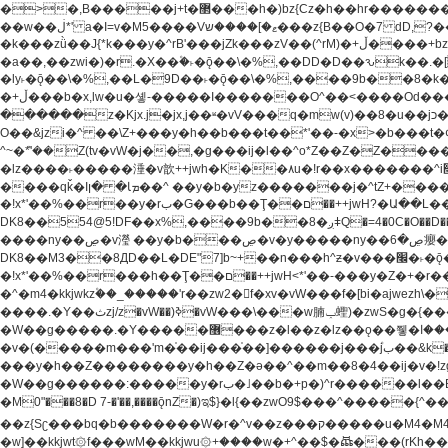
�>�,B�����j+t�޲���h�)bz{Cz�h��hr�������V��O��,����^j۫z�á'(�f�u�^r�b�w�隝��������^�ǿz�讷���b� ,z�b��b�+t� ��z����m���-
��w��ڶ*' a�I=v�M5����Vޱ�]����ש���z{B��O�7 dD,?��m��ږ��k%-��j���+�������*'��52H@�2�`!�� LDU����r�ݱ�Z��������k���y͇��i�+ڵ�6>�����jך���!
�k���zǜ��J{*k���y�^rB'���jZk���zV��(^rM)�+ڵ����+bz�k���z�)�+ڵ�rnnX�~�ܶ*'r�춻��,��+�G���sa��h��a��6>���������+zҞ�G���j���m�+ zw�j׀���!
�a��,
��zwi�)�r.�X��۫�˫�ǭ��\�%,��DD�D��ԅk��.�
�ly˫�ǭ��\�%,��L�9D��˫�ǭ��\�%,����9b��8�k�
�+ڵ���b�x,lw�u�솋-�����I�������O^��<����Od�����azz��&���w]4�M=��}�����Ǣ�a��@qǩ�ױ��m�V��X�jب��a�i~�iZ��bq�b��Z��)���ھ'♨
������z�Kjx.j�jx,j��ʶ�vV���q�mw(v)��8�u��jכ�&��ਞ��f�j� ��y�b�yz������ �u�'��.��^�笶�Ry�^��Cz�]�˦z{Ry�^��L�קj��jגy�^��R�ק�w�y�^��T���I�<-
O��&jzi�^ ��\Z+���y�h��b���t��*'��-�x>�b���t�¢�"z�]��ئzkkjwu�O}���Wnf�h^ƶ�v���׬קrW
^~�ܶ*'��Z(tv�vW�j��,�g���ij�l��^o*Z��Z�Z������ݥ�a�����֫����a��)���q�!y�����W������ky�r��.�*�z��jib��ނ+-z�"�ڝ�&u�Z��
�lz����˫�����涶�v歆++jwh�K��٨u�!r��x�������^i׫���y�'��^���u�,n�u������y�^��h�ץ�蟚�^o*Z���2)♩ay�^��h��$�)j�(�!ij���^��a�����u���-��-
����qǩ�Iܡا� �ן��^ ��y�b�yz�������j�^tZ+����� �r��{k�Y�q�!y�lz�u���-��-���^���i�Oqǩ�����y��I���kkjwy�z�D���x �*]y�Z���
�!x*'��%��r��y�rب�G���b��Ţ��ם��++jwH?�Ա��L����+o*Z�ɨu毢'l4��d�J+,��(�z'[Z���m�W���^���Q�M3��8ݓ- �D��L�DE"7]\��lz�)���k'!
DK8��554@5!DF��x%,����9b
����ny��ڝ�v瀅 ��y�b���ڝ�v�y�����ny��ڝ�6癭����nx ��y�b�yz������![ʖ���(�@'��� �@Q�=5��++jwh�K����,
DK8��M3��8ДD��L�DE"7]b~+��n���h^ƶ�v���׬�˫�ǭ��\�%,��<䓶��r���h��! DK8��M3��Dz,�,�*'���O*^j�e�ƭ�����'��֩�X�jب����qǩ�Iܡا� �ן��^
�!x*'��%��r���h��Ţ��ם��++jwH<*'��-���y�Z�+�r���h��! DK8��9$� B�J;(��ܡ׮���jg��'ij�0��O��ڝ�t�M=��}zf��蝂f���&��܅��
�^�m4�kkjwkz۫��_�����'r��zw2�f�xv�vW���f�[bi�ajwezh\��vW�rhr���
����.�Y��ثzj/z�vW��)ߢ�vW���\���w腩ݕ蟶)�zwS�g�{����ݕ�.�Y��ؚu�Z��^���(b~���)�r���m�ǥy�f�M4�'�z����6�M+z����4��^z���L!
�W��g�����.�Y��؜���޶���z�l��z�lz��ǫ��쮛�ا�����-����۫jب�[Z��m���^j��ji���⽫^~�ܶ*'u�,F�r��ښ��E@�6N�h��O���x*'���-��[�׿��?�Laj�-�ǫ��톷
�v�(�����m���'m�֫��ij���֫��]������j���۫jب��&k��y����jk-���v�t�^tzwi�)���ښǧv�"�����z�"������y�Z�Ǯ�[Z����-
���y�h��Z��������y�h��Z�ǝ��^��m��8�4��ij�v�!zg���a��lzwS
�W��g������:�����y�rب�˩��b�+p�)^r������l��B�y�g�����v�,��%��h��-��ky���{^��+y�^��oz��ʗ������ޮ'�竝��}�lz���ky������bz{Zu�颻^���z�춽
�M0"���8�D 7-�'��,����ǭnZ�)ಇ$}�l{��zwO9$���^�����{^��ޞ an�gz����ݶ��ܫz��I7�v�"���L��ֹ�z���h���ꔱ���������ݢe,z� z{k��
��z{Sʗ���bq�b��� ����W�r�^v��z���ק�����u�M4�M4ҹ�z�q�m���z���w��*'��jX�z��z�Ţ��ם�涶
�w]��kkjwt۞f���wM��kkjwu۞+����w�+^��$�ꬡ���(rKh��B�y��