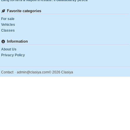
Lang tornerà a Napoli in estate: il Galatasaray pesca
Favorite categories
For sale
Vehicles
Classes
Information
About Us
Privacy Policy
.
Contact
admin@clasiya.com
© 2026 Clasiya