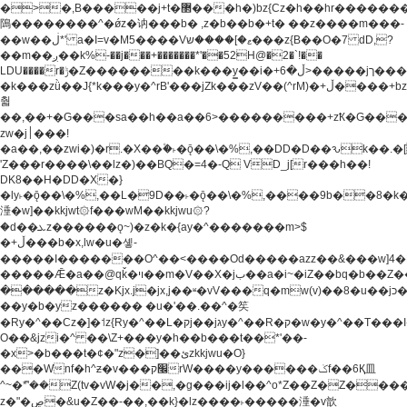
�>�,B�����j+t�޲���h�)bz{Cz�h��hr�������V��O��,����^j۫z�á'(�f�u�^r�b�w�
隝��������^�ǿz�讷���b� ,z�b��b�+t� ��z����m���-
��w��ڶ*' a�I=v�M5����Vޱ�]����ש���z{B��O�7 dD,?
��m��ږ��k%-��j���+�������*'��52H@�2�`!��
LDU����r�ݱ�Z��������k���y͇��i�+ڵ�6>�����jך���!
�k���zǜ��J{*k���y�^rB'���jZk���zV��(^rM)�+ڵ����+bz�k���z�)�+ڵ�rnnX�~�ܶ*'r�
춻
��,��+�G���sa��h��a��6>���������+zҞ�G���
zw�j׀���!
�a��,
��zwi�)�r.�X��۫�˫�ǭ��\�%,��DD�D��ԅk��
'Z���r����\��lz�)��BQ�=4�-Q VD_j[r���h��!
DK8��H�DD�X�}
�ly˫�ǭ��\�%,��L�9D��˫�ǭ��\�%,����9b��8�k�
涶�w]��kkjwt۞f���wM��kkjwu۞?
�d��ܥz������ǫ~)�z�k�{ay�^�������m>$
�+ڵ���b�x,lw�u�솋-
�����I�������O^��<����Od�����azz��&���w]4�
�����Ǣ�a��@qǩ�ױ��m�V��X�jب��a�i~�iZ��bq�b��Z��)���ھ'♨
������z�Kjx.j�jx,j��ʶ�vV���q�mw(v)��8�u��jכ�&��ਞ��f�j�
��y�b�yz������ �u�'��.��^�笶
�Ry�^��Cz�]�˦z{Ry�^��L�קj��jגy�^��R�ק�w�y�^��T���I�<-
O��&jzi�^ ��\Z+���y�h��b���t��*'��-
�x>�b���t�¢�"z�]��ئzkkjwu�O}
���Wnf�h^ƶ�v���׬קrW����y������ݢf��6Қ⽫
^~�ܶ*'��Z(tv�vW�j��,�g���ij�l��^o*Z��Z�Z������ݥ�a�����֫����a��)���q�!y�����W������ky�r��.�*�z��j
z�"�ڝ�&u�Z��-��,��k}�lz����˫�����涶�v歆