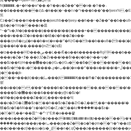
炖'����++jwH<%,��Q!a
N{������܅�+�H��w"��.�Y��ؚu�Z��^��v�.�Y��؞
��&����)���z)ߡ˫�k��(�~��i١r�^r���b��"��!jwex%,�E8t�<#��{Jު
笶
Ͼz��Ͼr���m������jwezhb��!jwey˫��h��~�Z��^��b��
뢻&�ק�Ymj����z�⽫
^~�ܶ*'u�,M�ij���֫��ij���֫��i��ij����+��������j���۫jب���w.���s)����jk-
���v���JZ�ǝ���z�嵪�z�h��Z�ǝ��-
���zקu8�zئ{�n��b�w(�w��*'�K(rG��b��b��u8�{b��(�{l����(�˫����ئy��N)���$~���^�,��+��
랇���k�'��,����ǭnZ�)ಇ$}
�lz�����D���ڝ��L��ֹǢ�a��k������Rǫ���b���v���������zZ�Zt*'��-
���y�Z�+ޮz� ��(rJZ�Zv���l��$r��y�b�{>��+y�!
��$z��K(rH���޲��q�(rGޡ�(rGܖ���$�{����l����lj�������,���ˬ���M4��+y�!
��$z���ܖ������ܢy�rب��(�w��*'�֫��a��i��i�+ڵ���b�w]�����jk-
j����jk-
j���+���jk)��y�۫jب���jk������Җ���R�7�j�������l�7��n)j�v���
뫖֫
��a��ij�v,�֫��^����b������i���,������\
����$z�޶��z��&���\��y@ϲ�$z�!
�W��g�����Z��)z{,���v���띡
��z�ZrG�J,޲�$z���h��$z�Z��ZrG�J,��,��+�����l�
蟥�$z�5�M4��^z�t�K(rG�rZ,z���kz۫�����l��$z�-
j��,��+��⽫^~�ܶ*'~)^E来�a���籊
�l��a���i֛��Z�(�ק���z�r��z{l��a��n�w(�ק���{���y�'����,޲��zw(�ק�����������ޮ�+
����i���k���y��rب���yj��Z�(�ק�ל�םm��^r�^r��z{b}
��z��r��z{l��au�(u�_j[��n�{.qǬ���z������ȳz�k���y�y�޶��z��&���p�+^~)^�