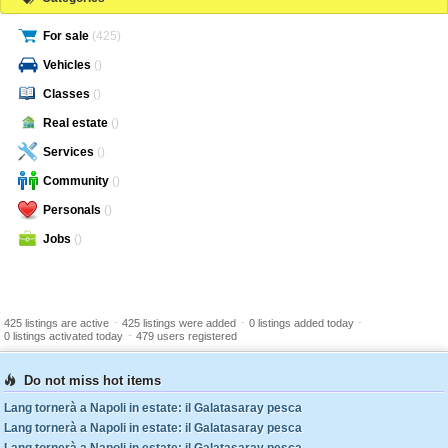
For sale
(425)
Vehicles
()
Classes
()
Real estate
()
Services
()
Community
()
Personals
()
Jobs
()
-
-
-
425 listings are active
425 listings were added
0 listings added today
-
0 listings activated today
479 users registered
Do not miss hot items
Lang tornerà a Napoli in estate: il Galatasaray pesca
Lang tornerà a Napoli in estate: il Galatasaray pesca