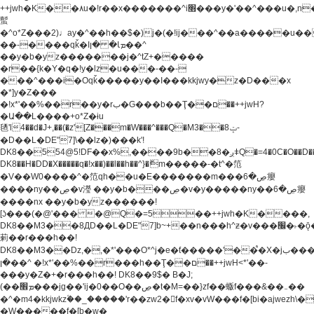
++jwh�K��٨u�!r��x�������^i׫���y�'��^���u�,n�u������y�^��h�ץ�
蟚
�^o*Z���2)♩ay�^��h��$�)j�(�!ij���^��a�����u��
��-����qǩ�Iܡا� �ן��^
��y�b�yz�������j�^tZ+�����
�r��{k�Y�q�!y�lz�u���-��-
���^���i�Oqǩ�����y��I���kkjwy�z�D���x
�*]y�Z���
�!x*'��%��r��y�rب�G���b��Ţ��ם��++jwH?
�Ա��L����+o*Z�ɨu
毢'l4��d�J+,��(�z'[Z���m�W���^���Q�M3��8ݓ-
�D��L�DE"7]\��lz�)���k'!
DK8��554@5!DF��x%,����9b��8�ږǂQ�=4�0C�O��D��L#�4@�L�9D�
DK8��H�DD�X
�����q�!x��)��l��h��^}�ޮm�����-�t^�笵
�V��W0����^�笵qh��u�E�������m���ڝ�6癭
����ny��ڝ�v瀅 ��y�b���ڝ�v�y�����ny��ڝ�6癭
����nx ��y�b�yz������!
[ʖ���(�@'��� �@Q�=5��++jwh�K����,
DK8��M3��8ДD��L�DE"7]b~+��n���h^ƶ�v���׬�˫�ǭ��\�%,��<
䓶��r���h��!
DK8��M3��Dz,�,�*'���O*^j�e�ƭ�����'��֩�X�jب����qǩ�Iܡا�
�ן��^ �!x*'��%��r���h��Ţ��ם��++jwH<*'��-
���y�Z�+�r���h��! DK8��9$� B�J;
(��ܡ׮���jg��'ij�0��O��ڝ�t�M=��}zf��蝂f���&��܅��
�^�m4�kkjwkz۫��_�����'r��zw2�f�xv�vW���f�[bi�ajwezh\
�W�����f�[b�w�