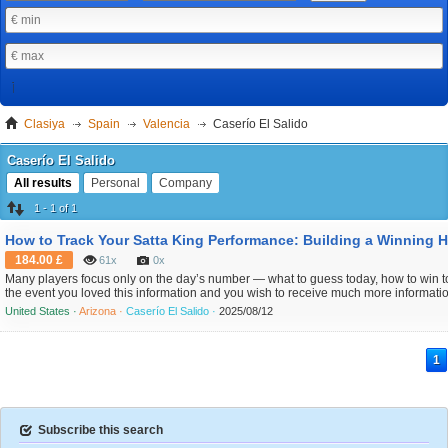
Clasiya
Spain
Valencia
Caserío El Salido
Caserío El Salido
All results
Personal
Company
1 - 1 of 1
184.00 £
61x
0x
Many players focus only on the day’s number — what to guess today, how to win t
the event you loved this information and you wish to receive much more informati
concerning Satta King chart please visit the site. what strategy to use now. But few
United States ·
Arizona ·
Caserío El Salido ·
2025/08/12
long-term. One of the smartest things a serious Satta King player can do is track per
1
Subscribe this search