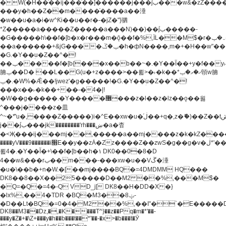
�W(�H��֫��ij���֫��]������j���۫jب���w&�zZ�����i�<�]4���y�Z�Ǯ�[Z����-
���y�h��Z��m����֫����a��涶
�w��u�a�i�w^Ƙi��u��r�-�jZ�"}驷
*Z�����a�����Z�����a���N)��)��۫jب�����-
�G�����h\��f�[b�x�r���m�ǭ��f�%,ÏL��M$�r�܅�ݕ�&���rب��m���-
��a������+&jG����ݕ�ڱ�h�фN����,m�+�H��w"��!
�G.�Y��ؚu�Z��^�!
��ݕ�����f�[b{���x��b��~�.�Y��آ��+y�f��y˫���w�w
腩ݕ��D� ��L�� G(u�+z����>��뢻>�˫�k��*ޚ�ޅ�ݕ顊w腩
ݕ�.�W%�Ǣ��!jwez'�g�����!�G.�Y��ؚu�Z��^�!
���x��˫�k��+��-�4�|!
�W��g�����.�Y��؜���޶���z�l��z�lz��ǫ��욇
^���j����z�⽫
^~�ܶ*'u�,����Z�����)i�^E��xw�u�ڶ֜��+q�,z�ޮ�)��Z��tۆ��ڞ����z�����*Z�Ǭ[ږ'GM3ۺױ������rG�t#��g����j����jk-
j��۫jب���jk��������'rh���ښ�a�杳
�<Җ���ij���mj��,�����a��mj����z�k�kZ�����jx��z���4���
����yV���9������i׫E��y��zȦ�Zz����Z��zwS�g��g�v�ڶ*'��z�l��
뢻4�.�Y��آ�+\��f�[b��h�١ DK0��0�8�D
4��w&���rب��m���-���xw�u��Vڱ�涶
�u�\��b�+n�W.�[��mj����BQ�=4DMDMM HQ���
DK8��8��X��25�����D��M2 ��%,���M$�
�Q=�Q�=4�-Q VD_j[ DK8��H�DD�X�}
�lx%,��4�TDR �BQ�M3��8ݓ-
�D��Lt�
BQ�=0�4�M2 ��%,��I"�`�E�����D��M$�TDH��I7ږǂQ�=1�
DK8��M3��Dz,�,�K����T^}��z��Pq�m�*'��-
���y�Z�+�\Z+���y�h��b���t��*'��-�x>�b���t�Ӯ