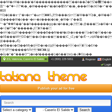
��ߊW�zW�z���'�X�������������k��Z�Z�޶��z��&���]zW�y��z�
⽫^~�ܶ*'�+-*�j�_�W����v*�j�b�鬱Ƨv*�j�_���r�zk�+^�'�
颵韺
YOj�ij��צ~)^�v�z+^�ܩz+���Sڶb���zȳz+�W��YOj�_�W��7��YOj�t���˛��
즸����W�z��~�e=�aⷭ���j�ij�_�W�~)^��⽫
^~�ܶ*'��R��^��ߢ������gjg�z�h��ڙ�,
�,@��� a�I0�<
�+Z�֫t"Ț�^�����ڮ �rX��
�n�z{g{�����֫��B��M��f�z{k�w��� a�I0���n��YhrAb��2�
�9$���M!DD���z{k�w�����)C_rZ,y�^�Ǣ~+,zфM͡��b�
욁����ޖǢ|-
�9$��s�O]��Mb�ǭD�v�z{g{�����ж� c�E4�
(F�����ΝǞr��O��,덞
�ǡy�^�*'���O*^j�e�ƭ�����'y�h��'zw(u�-j۬�G(u��
ES, Valencia, Caserío El Salido
+1 (800) 228-5651
Register
English
Login
Publish your ad for free
Search