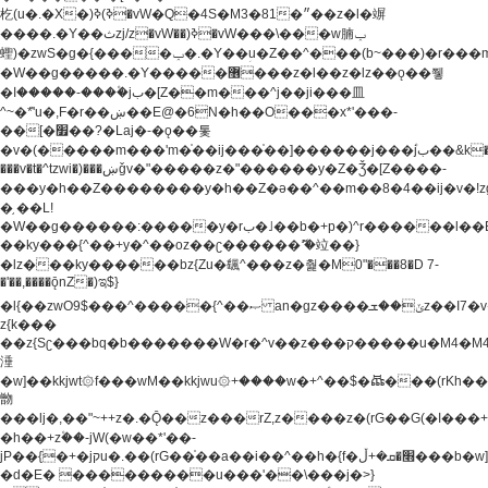
杚(u�.�X�)ߢ)ߢ�vW�Q�4S�M3�81�״��z�l�竮
����.�Y��ثzj/z�vW��)ߢ�vW���\���w腩ݕ
蟶)�zwS�g�{����ݕ�.�Y��ؚu�Z��^���(b~���)�r���m�ǥy�f�M4�'�z����6�M+z����4��^z���L!
�W��g�����.�Y��؜���޶���z�l��z�lz��ǫ��쮛
�ا�����-����۫jب�[Z��m���^j��ji���⽫
^~�ܶ*'u�,F�r��ښ��E@�6N�h��O���x*'���-
��[�׿��?�Laj�-�ǫ��톷
�v�(�����m���'m�֫��ij���֫��]������j���۫jب��&k��y����jk-
���v�t�^tzwi�)���ښǧv�"�����z�"������y�Z�Ǯ�[Z����-
���y�h��Z��������y�h��Z�ǝ��^��m��8�4��ij�v�!zg���a�
�֥ ��L!
�W��g������:�����y�rب�˩��b�+p�)^r������l��B�y�g�����v�,��%��h��-
��ky���{^��+y�^��oz��ʗ������ޮ'�竝��}
�lz���ky������bz{Zu�颻^���z�춽�M0"���8�D 7-
�'��,����ǭnZ�)ಇ$}
�l{��zwO9$���^�����{^��ޞ an�gz����ݶ��ܫz��I7�v�"���L��ֹ�z���h���ꔱ���������ݢe,z�
z{k���
��z{Sʗ���bq�b��� ����W�r�^v��z���ק�����u�M4�M4ҹ�z�q�m���z���w��*'��jX�z��z�Ţ��ם�
涶
�w]��kkjwt۞f���wM��kkjwu۞+����w�+^��$�ꬡ���(rKh��B�y�
朆
���lj�,��"~++z�.�Ǭ��z���rZ,z����z�(rG��G(�ا���+^��$��$z������nz�(rG���^z�_���r(rG���,}
�h��+z۫��-jW(�w��*'��-
jP��{�+�jקu�.��(rG��֫��a��i��^��h�{f�׫�ܩ�+ڵ���b�w]���n��jk?
�d�E� ���������u���'��\���j�>}