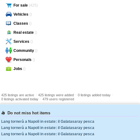
For sale
(425)
Vehicles
()
Classes
()
Real estate
()
Services
()
Community
()
Personals
()
Jobs
()
-
-
-
425 listings are active
425 listings were added
0 listings added today
-
0 listings activated today
479 users registered
Do not miss hot items
Lang tornerà a Napoli in estate: il Galatasaray pesca
Lang tornerà a Napoli in estate: il Galatasaray pesca
Lang tornerà a Napoli in estate: il Galatasaray pesca