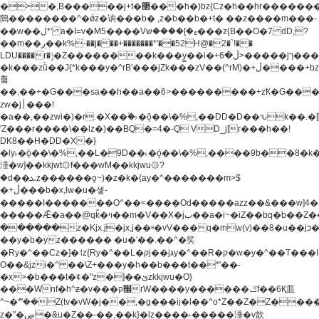
�>�,B�����j+t�޲���h�)bz{Cz�h��hr�������V��O��,����^j۫z�á'(�f�u�^r�b�w�
隝��������^�ǿz�讷���b� ,z�b��b�+t� ��z����m���-
��w��ڶ*' a�I=v�M5����Vޱ�]����ש���z{B��O�7 dD,?
��m��ږ��k%-��j���+�������*'��52H@�2�`!��
LDU����r�ݱ�Z��������k���y͇��i�+ڵ�6>�����jך���!
�k���zǜ��J{*k���y�^rB'���jZk���zV��(^rM)�+ڵ����+bz�k���z�)�+ڵ�rnnX�~�ܶ*'r�
춻
��,��+�G���sa��h��a��6>���������+zҞ�G���
zw�j׀���!
�a��,
��zwi�)�r.�X��۫�˫�ǭ��\�%,��DD�D��ԅk��
'Z���r����\��lz�)��BQ�=4�-Q VD_j[r���h��!
DK8��H�DD�X�}
�ly˫�ǭ��\�%,��L�9D��˫�ǭ��\�%,����9b��8�k�
涶�w]��kkjwt۞f���wM��kkjwu۞?
�d��ܥz������ǫ~)�z�k�{ay�^�������m>$
�+ڵ���b�x,lw�u�솋-
�����I�������O^��<����Od�����azz��&���w]4�
�����Ǣ�a��@qǩ�ױ��m�V��X�jب��a�i~�iZ��bq�b��Z��)���ھ'♨
������z�Kjx.j�jx,j��ʶ�vV���q�mw(v)��8�u��jכ�&��ਞ��f�j�
��y�b�yz������ �u�'��.��^�笶
�Ry�^��Cz�]�˦z{Ry�^��L�קj��jגy�^��R�ק�w�y�^��T���I�<-
O��&jzi�^ ��\Z+���y�h��b���t��*'��-
�x>�b���t�¢�"z�]��ئzkkjwu�O}
���Wnf�h^ƶ�v���׬קrW����y������ݢf��6Қ⽫
^~�ܶ*'��Z(tv�vW�j��,�g���ij�l��^o*Z��Z�Z������ݥ�a�����֫����a��)���q�!y�����W������ky�r��.�*�z��j
z�"�ڝ�&u�Z��-��,��k}�lz����˫�����涶�v歆