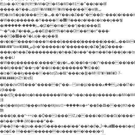
杚(u�.�X�)ߢ)ߢ�vW�Q�4S�M3�81�״��z�l�竮
����.�Y��ثzj/z�vW��)ߢ�vW���\���w腩ݕ
蟶)�zwS�g�{����ݕ�.�Y��ؚu�Z��^���(b~���)�r���m�ǥy�f�M4�'�z����6�M+z����4��^z���L!
�W��g�����.�Y��؜���޶���z�l��z�lz��ǫ��쮛
�ا�����-����۫jب�[Z��m���^j��ji���⽫
^~�ܶ*'u�,F�r��ښ��E@�6N�h��O���x*'���-
��[�׿��?�Laj�-�ǫ��톷
�v�(�����m���'m�֫��ij���֫��]������j���۫jب��&k��y����jk-
���v�t�^tzwi�)���ښǧv�"�����z�"������y�Z�Ǯ�[Z����-
���y�h��Z��������y�h��Z�ǝ��^��m��8�4��ij�v�!zg���a�
�֥ ��L!
�W��g������:�����y�rب�˩��b�+p�)^r������l��B�y�g�����v�,��%��h��-
��ky���{^��+y�^��oz��ʗ������ޮ'�竝��}
�lz���ky������bz{Zu�颻^���z�춽�M0"���8�D 7-
�'��,����ǭnZ�)ಇ$}
�l{��zwO9$���^�����{^��ޞ an�gz����ݶ��ܫz��I7�v�"���L��ֹ�z���h���ꔱ���������ݢe,z�
z{k���
��z{Sʗ���bq�b��� ����W�r�^v��z���ק�����u�M4�M4ҹ�z�q�m���z���w��*'��jX�z��z�Ţ��ם�
涶
�w]��kkjwt۞f���wM��kkjwu۞+����w�+^��$�ꬡ���(rKh��B�y�
朆
���lj�,��"~++z�.�Ǭ��z���rZ,z����z�(rG��G(�ا���+^��$��$z������nz�(rG���^z�_���r(rG���,}
�h��+z۫��-jW(�w��*'��-
jP��{�+�jקu�.��(rG��֫��a��i��^��h�{f�׫�ܩ�+ڵ���b�w]���n��jk?
�d�E� ���������u���'��\���j�>}