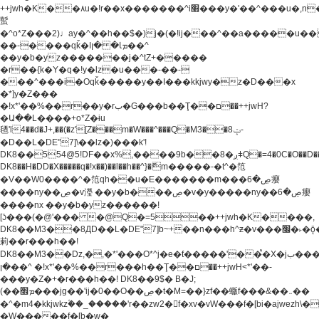
++jwh�K��٨u�!r��x�������^i׫���y�'��^���u�,n�u������y�^��h�ץ�
蟚
�^o*Z���2)♩ay�^��h��$�)j�(�!ij���^��a�����u��
��-����qǩ�Iܡا� �ן��^
��y�b�yz�������j�^tZ+�����
�r��{k�Y�q�!y�lz�u���-��-
���^���i�Oqǩ�����y��I���kkjwy�z�D���x
�*]y�Z���
�!x*'��%��r��y�rب�G���b��Ţ��ם��++jwH?
�Ա��L����+o*Z�ɨu
毢'l4��d�J+,��(�z'[Z���m�W���^���Q�M3��8ݓ-
�D��L�DE"7]\��lz�)���k'!
DK8��554@5!DF��x%,����9b��8�ږǂQ�=4�0C�O��D��L#�4@�L�9D�
DK8��H�DD�X
�����q�!x��)��l��h��^}�ޮm�����-�t^�笵
�V��W0����^�笵qh��u�E�������m���ڝ�6癭
����ny��ڝ�v瀅 ��y�b���ڝ�v�y�����ny��ڝ�6癭
����nx ��y�b�yz������!
[ʖ���(�@'��� �@Q�=5��++jwh�K����,
DK8��M3��8ДD��L�DE"7]b~+��n���h^ƶ�v���׬�˫�ǭ��\�%,��<
䓶��r���h��!
DK8��M3��Dz,�,�*'���O*^j�e�ƭ�����'��֩�X�jب����qǩ�Iܡا�
�ן��^ �!x*'��%��r���h��Ţ��ם��++jwH<*'��-
���y�Z�+�r���h��! DK8��9$� B�J;
(��ܡ׮���jg��'ij�0��O��ڝ�t�M=��}zf��蝂f���&��܅��
�^�m4�kkjwkz۫��_�����'r��zw2�f�xv�vW���f�[bi�ajwezh\
�W�����f�[b�w�