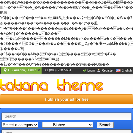
��ߊW�zW�z���'�X�������������k��Z�Z�޶��z��&���]zW�y��z�
⽫^~�ܶ*'�+-*�j�_�W����v*�j�b�鬱Ƨv*�j�_���r�zk�+^�'�
颵韺
YOj�ij��צ~)^�v�z+^�ܩz+���Sڶb���zȳz+�W��YOj�_�W��7��YOj�t���˛��
즸����W�z��~�e=�aⷭ���j�ij�_�W�~)^��⽫
^~�ܶ*'��R��^��ߢ������gjg�z�h��ڙ�,
�,@��� a�I0�<
�+Z�֫t"Ț�^�����ڮ �rX��
�n�z{g{�����֫��B��M��f�z{k�w��� a�I0���n��YhrAb��2�
�9$���M!DD���z{k�w�����)C_rZ,y�^�Ǣ~+,zфM͡��b�
욁����ޖǢ|-
�9$��s�O]��Mb�ǭD�v�z{g{�����ж� c�E4�
(F�����ΝǞr��O��,덞
�ǡy�^�*'���O*^j�e�ƭ�����'y�h��'zw(u�-j۬�G(u��
US, Arizona, Bisbee
+1 (800) 228-5651
Login
Register
English
Publish your ad for free
Search