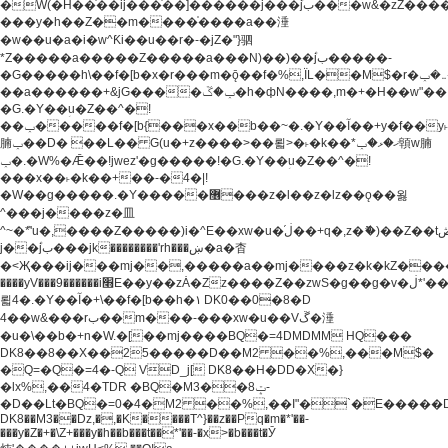
�W(�H��֫��ij���֫��]������j���۫jب���w&�zZ�����i�<�]4���y�Z�Ǯ�[Z����-
���y�h��Z��m����֫����a��涶
�w��u�a�i�w^Ƙi��u��r�-�jZ�"}驷
*Z�����a�����Z�����a���N)��)��۫jب�����-
�G�����h\��f�[b�x�r���m�ǭ��f�%,ÏL��M$�r�܅�ݕ�&���rب��m���-
��a������+&jG����ݕ�ڱ�h�фN����,m�+�H��w"��!
�G.�Y��ؚu�Z��^�!
��ݕ�����f�[b{���x��b��~�.�Y��آ��+y�f��y˫���w�w
腩ݕ��D� ��L�� G(u�+z����>��뢻>�˫�k��*ޚ�ޅ�ݕ顊w腩
ݕ�.�W%�Ǣ��!jwez'�g�����!�G.�Y��ؚu�Z��^�!
���x��˫�k��+��-�4�|!
�W��g�����.�Y��؜���޶���z�l��z�lz��ǫ��욇
^���j����z�⽫
^~�ܶ*'u�,����Z�����)i�^E��xw�u�ڶ֜��+q�,z�ޮ�)��Z��tۆ��ڞ����z�����*Z�Ǭ[ږ'GM3ۺױ������rG�t#��g����j����jk-
j��۫jب���jk��������'rh���ښ�a�杳
�<Җ���ij���mj��,�����a��mj����z�k�kZ�����jx��z���4���
����yV���9������i׫E��y��zȦ�Zz����Z��zwS�g��g�v�ڶ*'��z�l��
뢻4�.�Y��آ�+\��f�[b��h�١ DK0��0�8�D
4��w&���rب��m���-���xw�u��Vڱ�涶
�u�\��b�+n�W.�[��mj����BQ�=4DMDMM HQ���
DK8��8��X��25�����D��M2 ��%,���M$�
�Q=�Q�=4�-Q VD_j[ DK8��H�DD�X�}
�lx%,��4�TDR �BQ�M3��8ݓ-
�D��Lt�
BQ�=0�4�M2 ��%,��I"�`�E�����D��M$�TDH��I7ږǂQ�=1�
DK8��M3��Dz,�,�K����T^}��z��Pq�m�*'��-
���y�Z�+�\Z+���y�h��b���t��*'��-�x>�b���t�Ӯ