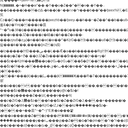
炖'����++jwH<%,��Q!a
N{������܅�+�H��w"��.�Y��ؚu�Z��^��v�.�Y��؞
��&����)���z)ߡ˫�k��(�~��i١r�^r���b��"��!jwex%,�E8t�<#��{Jު
笶
Ͼz��Ͼr���m������jwezhb��!jwey˫��h��~�Z��^��b��
뢻&�ק�Ymj����z�⽫
^~�ܶ*'u�,M�ij���֫��ij���֫��i��ij����+��������j���۫jب���w.���s)����jk-
���v���JZ�ǝ���z�嵪�z�h��Z�ǝ��-
���zקu8�zئ{�n��b�w(�w��*'�K(rG��b��b��u8�{b��(�{l����(�˫����ئy��N)���$~���^�,��+��
랇���k�'��,����ǭnZ�)ಇ$}
�lz�����D���ڝ��L��ֹǢ�a��k������Rǫ���b���v���������zZ�Zt*'��-
���y�Z�+ޮz� ��(rJZ�Zv���l��$r��y�b�{>��+y�!
��$z��K(rH���޲��q�(rGޡ�(rGܖ���$�{����l����lj�������,���ˬ���M4��+y�!
��$z���ܖ������ܢy�rب��(�w��*'�֫��a��i��i�+ڵ���b�w]�����jk-
j����jk-
j���+���jk)��y�۫jب���jk������Җ���R�7�j�������l�7��n)j�v���
뫖֫
��a��ij�v,�֫��^����b������i���,������\
����$z�޶��z��&���\��y@ϲ�$z�!
�W��g�����Z��)z{,���v���띡
��z�ZrG�J,޲�$z���h��$z�Z��ZrG�J,��,��+�����l�
蟥�$z�5�M4��^z�t�K(rG�rZ,z���kz۫�����l��$z�-
j��,��+��⽫^~�ܶ*'~)^E来�a���籊
�l��a���i֛��Z�(�ק���z�r��z{l��a��n�w(�ק���{���y�'����,޲��zw(�ק�����������ޮ�+
����i���k���y��rب���yj��Z�(�ק�ל�םm��^r�^r��z{b}
��z��r��z{l��au�(u�_j[��n�{.qǬ���z������ȳz�k���y�y�޶��z��&���p�+^~)^�