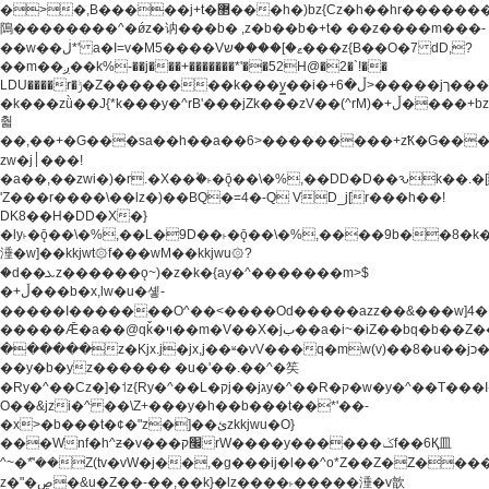
�>�,B�����j+t�޲���h�)bz{Cz�h��hr�������V��O��,����^j۫z�á'(�f�u�^r�b�w�
隝��������^�ǿz�讷���b� ,z�b��b�+t� ��z����m���-
��w��ڶ*' a�I=v�M5����Vޱ�]����ש���z{B��O�7 dD,?
��m��ږ��k%-��j���+�������*'��52H@�2�`!��
LDU����r�ݱ�Z��������k���y͇��i�+ڵ�6>�����jך���!
�k���zǜ��J{*k���y�^rB'���jZk���zV��(^rM)�+ڵ����+bz�k���z�)�+ڵ�rnnX�~�ܶ*'r�
춻
��,��+�G���sa��h��a��6>���������+zҞ�G���
zw�j׀���!
�a��,
��zwi�)�r.�X��۫�˫�ǭ��\�%,��DD�D��ԅk��
'Z���r����\��lz�)��BQ�=4�-Q VD_j[r���h��!
DK8��H�DD�X�}
�ly˫�ǭ��\�%,��L�9D��˫�ǭ��\�%,����9b��8�k�
涶�w]��kkjwt۞f���wM��kkjwu۞?
�d��ܥz������ǫ~)�z�k�{ay�^�������m>$
�+ڵ���b�x,lw�u�솋-
�����I�������O^��<����Od�����azz��&���w]4�
�����Ǣ�a��@qǩ�ױ��m�V��X�jب��a�i~�iZ��bq�b��Z��)���ھ'♨
������z�Kjx.j�jx,j��ʶ�vV���q�mw(v)��8�u��jכ�&��ਞ��f�j�
��y�b�yz������ �u�'��.��^�笶
�Ry�^��Cz�]�˦z{Ry�^��L�קj��jגy�^��R�ק�w�y�^��T���I�<-
O��&jzi�^ ��\Z+���y�h��b���t��*'��-
�x>�b���t�¢�"z�]��ئzkkjwu�O}
���Wnf�h^ƶ�v���׬קrW����y������ݢf��6Қ⽫
^~�ܶ*'��Z(tv�vW�j��,�g���ij�l��^o*Z��Z�Z������ݥ�a�����֫����a��)���q�!y�����W������ky�r��.�*�z��j
z�"�ڝ�&u�Z��-��,��k}�lz����˫�����涶�v歆