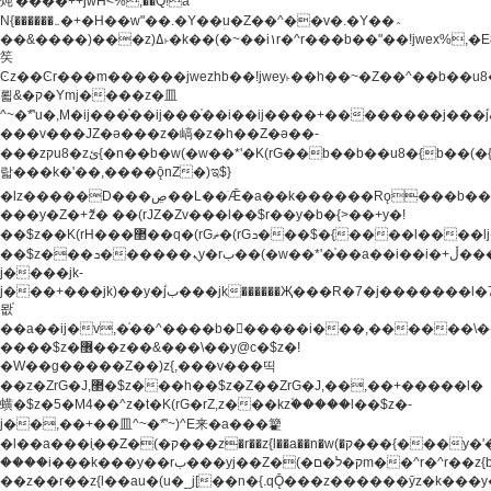
炖'����++jwH<%,��Q!a
N{������܅�+�H��w"��.�Y��ؚu�Z��^��v�.�Y��؞
��&����)���z)ߡ˫�k��(�~��i١r�^r���b��"��!jwex%,�E8t�<#��{Jު
笶
Ͼz��Ͼr���m������jwezhb��!jwey˫��h��~�Z��^��b��
뢻&�ק�Ymj����z�⽫
^~�ܶ*'u�,M�ij���֫��ij���֫��i��ij����+��������j���۫jب���w.���s)����jk-
���v���JZ�ǝ���z�嵪�z�h��Z�ǝ��-
���zקu8�zئ{�n��b�w(�w��*'�K(rG��b��b��u8�{b��(�{l����(�˫����ئy��N)���$~���^�,��+��
랇���k�'��,����ǭnZ�)ಇ$}
�lz�����D���ڝ��L��ֹǢ�a��k������Rǫ���b���v���������zZ�Zt*'��-
���y�Z�+ޮz� ��(rJZ�Zv���l��$r��y�b�{>��+y�!
��$z��K(rH���޲��q�(rGޡ�(rGܖ���$�{����l����lj�������,���ˬ���M4��+y�!
��$z���ܖ������ܢy�rب��(�w��*'�֫��a��i��i�+ڵ���b�w]�����jk-
j����jk-
j���+���jk)��y�۫jب���jk������Җ���R�7�j�������l�7��n)j�v���
뫖֫
��a��ij�v,�֫��^����b������i���,������\
����$z�޶��z��&���\��y@ϲ�$z�!
�W��g�����Z��)z{,���v���띡
��z�ZrG�J,޲�$z���h��$z�Z��ZrG�J,��,��+�����l�
蟥�$z�5�M4��^z�t�K(rG�rZ,z���kz۫�����l��$z�-
j��,��+��⽫^~�ܶ*'~)^E来�a���籊
�l��a���i֛��Z�(�ק���z�r��z{l��a��n�w(�ק���{���y�'����,޲��zw(�ק�����������ޮ�+
����i���k���y��rب���yj��Z�(�ק�ל�םm��^r�^r��z{b}
��z��r��z{l��au�(u�_j[��n�{.qǬ���z������ȳz�k���y�y�޶��z��&���p�+^~)^�