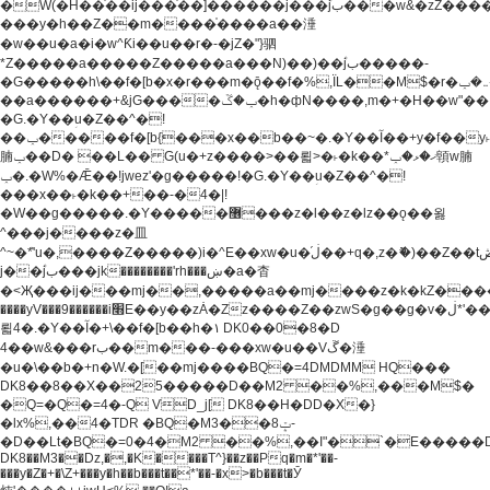
�W(�H��֫��ij���֫��]������j���۫jب���w&�zZ�����i�<�]4���y�Z�Ǯ�[Z����-
���y�h��Z��m����֫����a��涶
�w��u�a�i�w^Ƙi��u��r�-�jZ�"}驷
*Z�����a�����Z�����a���N)��)��۫jب�����-
�G�����h\��f�[b�x�r���m�ǭ��f�%,ÏL��M$�r�܅�ݕ�&���rب��m���-
��a������+&jG����ݕ�ڱ�h�фN����,m�+�H��w"��!
�G.�Y��ؚu�Z��^�!
��ݕ�����f�[b{���x��b��~�.�Y��آ��+y�f��y˫���w�w
腩ݕ��D� ��L�� G(u�+z����>��뢻>�˫�k��*ޚ�ޅ�ݕ顊w腩
ݕ�.�W%�Ǣ��!jwez'�g�����!�G.�Y��ؚu�Z��^�!
���x��˫�k��+��-�4�|!
�W��g�����.�Y��؜���޶���z�l��z�lz��ǫ��욇
^���j����z�⽫
^~�ܶ*'u�,����Z�����)i�^E��xw�u�ڶ֜��+q�,z�ޮ�)��Z��tۆ��ڞ����z�����*Z�Ǭ[ږ'GM3ۺױ������rG�t#��g����j����jk-
j��۫jب���jk��������'rh���ښ�a�杳
�<Җ���ij���mj��,�����a��mj����z�k�kZ�����jx��z���4���
����yV���9������i׫E��y��zȦ�Zz����Z��zwS�g��g�v�ڶ*'��z�l��
뢻4�.�Y��آ�+\��f�[b��h�١ DK0��0�8�D
4��w&���rب��m���-���xw�u��Vڱ�涶
�u�\��b�+n�W.�[��mj����BQ�=4DMDMM HQ���
DK8��8��X��25�����D��M2 ��%,���M$�
�Q=�Q�=4�-Q VD_j[ DK8��H�DD�X�}
�lx%,��4�TDR �BQ�M3��8ݓ-
�D��Lt�
BQ�=0�4�M2 ��%,��I"�`�E�����D��M$�TDH��I7ږǂQ�=1�
DK8��M3��Dz,�,�K����T^}��z��Pq�m�*'��-
���y�Z�+�\Z+���y�h��b���t��*'��-�x>�b���t�Ӯ