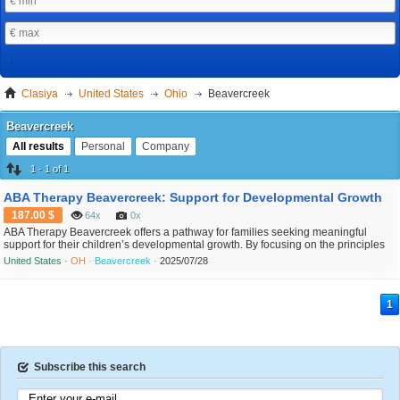
Clasiya
United States
Ohio
Beavercreek
Beavercreek
All results
Personal
Company
1 - 1 of 1
ABA Therapy Beavercreek: Support for Developmental Growth
187.00 $
64x
0x
ABA Therapy Beavercreek offers a pathway for families seeking meaningful
support for their children’s developmental growth. By focusing on the principles
of Applied Behavior Analysis, ABA Therapy helps children build essential skills
United States ·
OH ·
Beavercreek ·
2025/07/28
that encourage independence and confidence in everyday life. Parents in
Beavercreek often look for proven approaches...
1
Subscribe this search