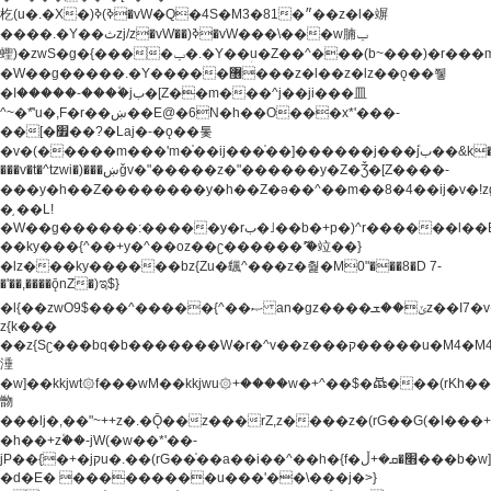
杚(u�.�X�)ߢ)ߢ�vW�Q�4S�M3�81�״��z�l�竮
����.�Y��ثzj/z�vW��)ߢ�vW���\���w腩ݕ
蟶)�zwS�g�{����ݕ�.�Y��ؚu�Z��^���(b~���)�r���m�ǥy�f�M4�'�z����6�M+z����4��^z���L!
�W��g�����.�Y��؜���޶���z�l��z�lz��ǫ��쮛
�ا�����-����۫jب�[Z��m���^j��ji���⽫
^~�ܶ*'u�,F�r��ښ��E@�6N�h��O���x*'���-
��[�׿��?�Laj�-�ǫ��톷
�v�(�����m���'m�֫��ij���֫��]������j���۫jب��&k��y����jk-
���v�t�^tzwi�)���ښǧv�"�����z�"������y�Z�Ǯ�[Z����-
���y�h��Z��������y�h��Z�ǝ��^��m��8�4��ij�v�!zg���a�
�֥ ��L!
�W��g������:�����y�rب�˩��b�+p�)^r������l��B�y�g�����v�,��%��h��-
��ky���{^��+y�^��oz��ʗ������ޮ'�竝��}
�lz���ky������bz{Zu�颻^���z�춽�M0"���8�D 7-
�'��,����ǭnZ�)ಇ$}
�l{��zwO9$���^�����{^��ޞ an�gz����ݶ��ܫz��I7�v�"���L��ֹ�z���h���ꔱ���������ݢe,z�
z{k���
��z{Sʗ���bq�b��� ����W�r�^v��z���ק�����u�M4�M4ҹ�z�q�m���z���w��*'��jX�z��z�Ţ��ם�
涶
�w]��kkjwt۞f���wM��kkjwu۞+����w�+^��$�ꬡ���(rKh��B�y�
朆
���lj�,��"~++z�.�Ǭ��z���rZ,z����z�(rG��G(�ا���+^��$��$z������nz�(rG���^z�_���r(rG���,}
�h��+z۫��-jW(�w��*'��-
jP��{�+�jקu�.��(rG��֫��a��i��^��h�{f�׫�ܩ�+ڵ���b�w]���n��jk?
�d�E� ���������u���'��\���j�>}