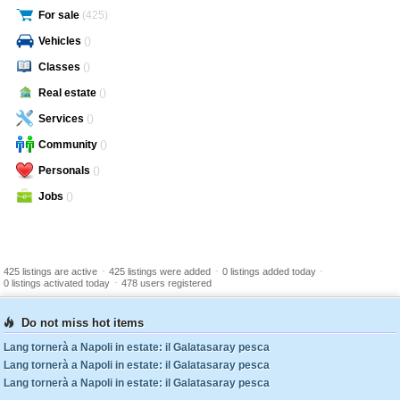
For sale
(425)
Vehicles
()
Classes
()
Real estate
()
Services
()
Community
()
Personals
()
Jobs
()
-
-
-
425 listings are active
425 listings were added
0 listings added today
-
0 listings activated today
478 users registered
Do not miss hot items
Lang tornerà a Napoli in estate: il Galatasaray pesca
Lang tornerà a Napoli in estate: il Galatasaray pesca
Lang tornerà a Napoli in estate: il Galatasaray pesca