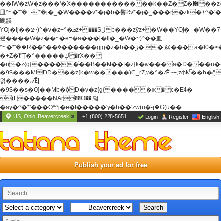
��ߊW�zW�z���'�X�������������k��Z�Z�޶��z��&���]zW�y��z�
⽫^~�ܶ*'�+-*�j�_�W����v*�j�b�鬱Ƨv*�j�_���r�zk�+^�'�
颵韺
YOj�ij��צ~)^�v�z+^�ܩz+���Sڶb���zȳz+�W��YOj�_�W��7��YOj�t���˛��
즸����W�z��~�e=�aⷭ���j�ij�_�W�~)^��⽫
^~�ܶ*'��R��^��ߢ������gjg�z�h��ڙ�,
�,@��� a�I0�<
�+Z�֫t"Ț�^�����ڮ �rX��
�n�z{g{�����֫��B��M��f�z{k�w��� a�I0���n��YhrAb��2�
�9$���M!DD���z{k�w�����)C_rZ,y�^�Ǣ~+,zфM͡��b�
욁����ޖǢ|-
�9$��s�O]��Mb�ǭD�v�z{g{�����ж� c�E4�
(F�����ΝǞr��O��,덞
�ǡy�^�*'���O*^j�e�ƭ�����'y�h��'zw(u�-j۬�G(u��
US, Ohio, Beavercreek
+1 (800) 228-5651
Login
Register
English
Publish your ad for free
Search