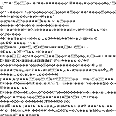
++jwh�K��٨u�!r��x�������^i׫���y�'��^���u�,n�u������y�^��h�ץ�
蟚
�^o*Z���2)♩ay�^��h��$�)j�(�!ij���^��a�����u��
��-����qǩ�Iܡا� �ן��^
��y�b�yz�������j�^tZ+�����
�r��{k�Y�q�!y�lz�u���-��-
���^���i�Oqǩ�����y��I���kkjwy�z�D���x
�*]y�Z���
�!x*'��%��r��y�rب�G���b��Ţ��ם��++jwH?
�Ա��L����+o*Z�ɨu
毢'l4��d�J+,��(�z'[Z���m�W���^���Q�M3��8ݓ-
�D��L�DE"7]\��lz�)���k'!
DK8��554@5!DF��x%,����9b��8�ږǂQ�=4�0C�O��D��L#�4@�L�9D�
DK8��H�DD�X
�����q�!x��)��l��h��^}�ޮm�����-�t^�笵
�V��W0����^�笵qh��u�E�������m���ڝ�6癭
����ny��ڝ�v瀅 ��y�b���ڝ�v�y�����ny��ڝ�6癭
����nx ��y�b�yz������!
[ʖ���(�@'��� �@Q�=5��++jwh�K����,
DK8��M3��8ДD��L�DE"7]b~+��n���h^ƶ�v���׬�˫�ǭ��\�%,��<
䓶��r���h��!
DK8��M3��Dz,�,�*'���O*^j�e�ƭ�����'��֩�X�jب����qǩ�Iܡا�
�ן��^ �!x*'��%��r���h��Ţ��ם��++jwH<*'��-
���y�Z�+�r���h��! DK8��9$� B�J;
(��ܡ׮���jg��'ij�0��O��ڝ�t�M=��}zf��蝂f���&��܅��
�^�m4�kkjwkz۫��_�����'r��zw2�f�xv�vW���f�[bi�ajwezh\
�W�����f�[b�w�