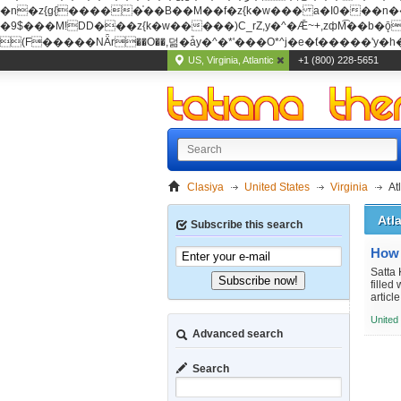
�n�z{g{�����֫��B��M��f�z{k�w��� a�I0���n��YhrAb��2�
�9$���M!DD���z{k�w�����)C_rZ,y�^�Ǣ~+,zфM͡��b�ǭD�{&�z{g{�����фM͡��B
(F�����ΝǞr��O��,덞�ǡy�^�*'���O*^j�e�ƭ�����'y�h��
US, Virginia, Atlantic
+1 (800) 228-5651
Clasiya
United States
Virginia
At
Atl
Subscribe this search
How 
Satta 
Subscribe now!
filled
articl
United
Advanced search
Search