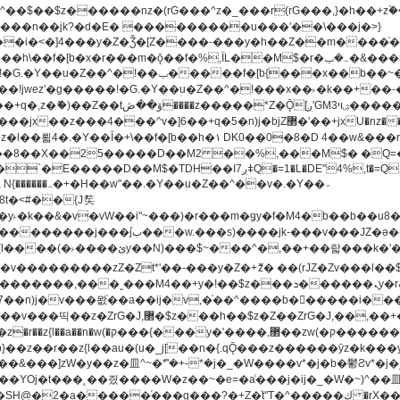
�^v�]6��+q�5�n)j�bjZ޲�'��+jxU�nz�����]6�/
8��8��X��25�����D��M2 ��%,���M$� �Q=�Q
�L�DE"4%,t�=QH���2� DK8��M3��Dz,�,�K����T^}��z��Pq�m�*'��-
^��v�.�Y��؞
u8�y˫�k��&�v�vW��i"~���)�r���m�ǥy�f�M4�b��b��
H@�2�a�����֜���g���?�+Z�֫t"Ț�^�����ڮ �rX��