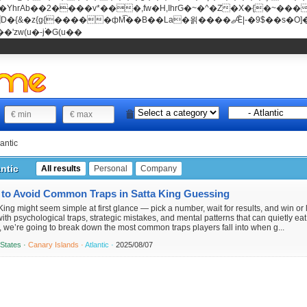
���v*���,fw�H,IhrG�~�^�Z�X�{�~������(E�8"��+�ן���*b
��La�욁����ޖǢ|-�9$��s�O]��Mb�ǭD�v�z{g{�����ж� c�E4�
'zw(u�-j۬�G(u��
lantic
antic
All results
Personal
Company
to Avoid Common Traps in Satta King Guessing
King might seem simple at first glance — pick a number, wait for results, and win or
 with psychological traps, strategic mistakes, and mental patterns that can quietly ea
e, we’re going to break down the most common traps players fall into when g...
 States ·
Canary Islands ·
Atlantic ·
2025/08/07