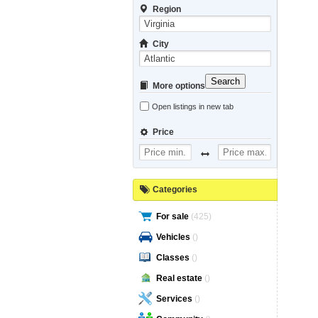
Region
City
Search
More options
Open listings in new tab
Price
Categories
For sale
(425)
Vehicles
()
Classes
()
Real estate
()
Services
()