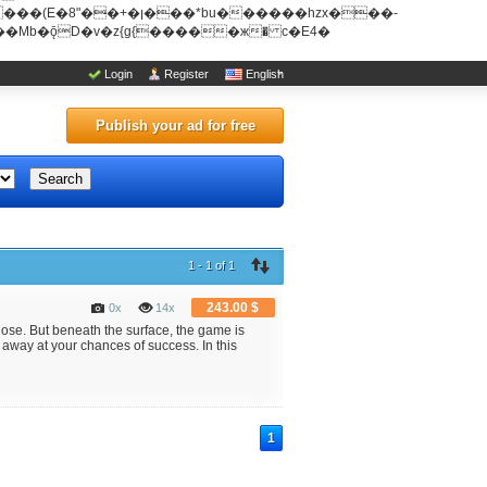
u������hzx���-
Login
Register
English
Publish your ad for free
Search
1 - 1 of 1
243.00 $
0x
14x
 lose. But beneath the surface, the game is
t away at your chances of success. In this
1