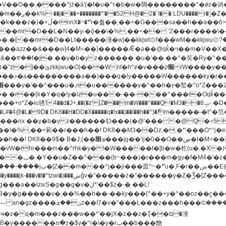
[��mr�D��L�N��y˫�ǭ��\�%,��<�� 'Z���r����\��l
�.�[��mr�D��Lt�
����涶�w]��kkjwt۞f���wM��kkjwu۞?�d��ܥz������ǫ~)�z�k�{ay�^��
����y������ݢf��6Қ⽫
-��,��k}
�����q�!x��)��l��h��^}�ޮm�����
��8�ږǂQ�=4�0C�O��D��L#�4@�L�9D� DK8��H�DD�X
m��^rhk�y� !�W�����f�[b�w�杚(u�.�X�)ߢ)ߢ�vW�Q�4S�M3�81�״��z�l�竮
�g��g�v�ڶ*'��$z�-�֥ ��L!
�
����ռ�z�$y�^i�\�y�rب��b���朆