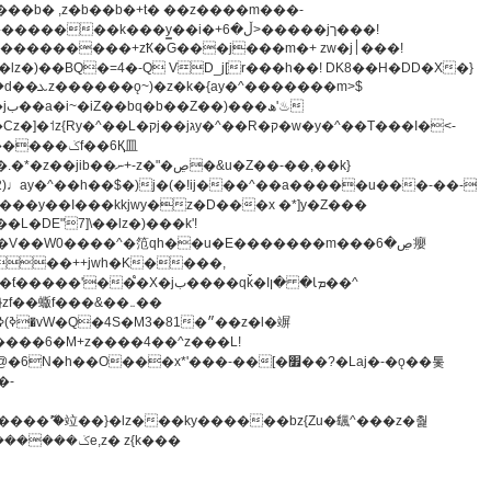
z�)��BQ�=4�-Q VD_j[r���h��! DK8��H�DD�X�}
�����m>$
-�t^�笵�V��W0����^�笵qh��u�E�������m���ڝ�6癭