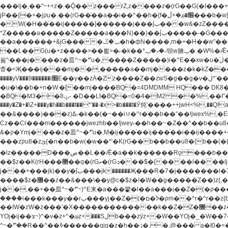
���lj�,��"~++z�.�Ǭ��z���rZ,z����z�(rG��G(�ا���+^��$��$z������nz�(rG���^z�_���r(rG���,}�h��+z۫��-jW(�w��*'��-
jP��{�+�jקu�.��(rG��֫��a��i��^��h�{f�׫�ܩ�+ڵ���b�w]���n��jk?�d�E� ���������u���'��\���j�>}
�W(�H��֫��ij���֫��]������j���۫jب���w&�zZ�����i�<�]4���y�Z�Ǯ�[Z����-���y�h��Z��m����֫����a��涶�w��u�a�i�w^Ƙi��u��r�-�jZ�"}驷
*Z�����a�����Z�����a���N)��)��۫jب�����-�G�����h\��f�[b�x�r���m�ǭ��f�%,ÏL��M$�r�܅�ݕ�&���rب��m���-
��a������+&jG����ݕ�ڱ�h�фN����,m�+�H��w"��!�G.�Y��ؚu�Z��^�!��ݕ�����f�[b{���x��b��~�.�Y��آ��+y�f��y˫���w�w腩ݕ��D�
��L�� G(u�+z����>��뢻>�˫�k��*ޚ�ޅ�ݕ顊w腩ݕ�.�W%�Ǣ��!jwez'�g�����!�G.�Y��ؚu�Z��^�!���x��˫�k��+��-�4�|!�W��g�����.�Y��؜���޶���z�l��z�lz��ǫ��
욇^���j����z�⽫^~�ܶ*'u�,����Z�����)i�^E��xw�u�ڶ֜��+q�,z�ޮ�)��Z��tۆ��ڞ����z�����*Z�Ǭ[ږ'GM3ۺױ������rG�t#��g����j����jk-j��۫jب���jk��������'rh���ښ�a�
杳�<Җ���ij���mj��,�����a��mj����z�k�kZ�����jx��z���4��
����yV���9������i׫E��y��zȦ�Zz����Z��zwS�g��g�v�ڶ*'��z�l��뢻4�.�Y��آ�+\��f�[b��h�١ DK0��0�8�D 4��w&���rب��m���-���xw�u��Vڱ�涶
�u�\��b�+n�W.�[��mj����BQ�=4DMDMM HQ��� DK
BQ�=0�4�M2 ��%,��I"�`�E�����D��M$�TDH��I7ږǂQ�=1
�BQ�M3��8ݓ- �D��Lt�
���y�Z�+�\Z+���y�h��b���t��*'��-�x>�b���t�Ӯ炖'����++jwH<%,��Q!a N{������܅�+�H��w"��.�Y��ؚu�Z��
��&����)���z)ߡ˫�k��(�~��i١r�^r���b��"��!jwex%,�E8t�<#��{Jު笶
Ͼz��Ͼr���m������jwezhb��!jwey˫��h��~�Z��^��b��
&�ק�Ymj����z�⽫^~�ܶ*'u�,M�ij���֫��ij���֫��i��ij����+��������j���۫jب���w.���s)����jk-���v���JZ�ǝ���z�嵪�z�h��Z�ǝ��-
���zקu8�zئ{�n��b�w(�w��*'�K(rG��b��b��u8�{b��(�{l����(�˫����ئy��N)���$~���^�,��+��랇���k�'��,����ǭnZ�)ಇ$}
�lz�����D���ڝ��L��ֹǢ�a��k������Rǫ���b���v���������zZ�Zt*'��-���y�Z�+ޮz� ��(rJZ�Zv���l��$r��y�b�{>��+y�!
��$z��K(rH���޲��q�(rGޡ�(rGܖ���$�{����l����lj�������,���ˬ���M4��+y�!��$z���ܖ������ܢy�rب��(�w��*'�֫��a��i��i�+ڵ���b�w]�����jk-j����jk-
j���+���jk)��y�۫jب���jk������Җ���R�7�j�������l�7��n)j�v���뫖֫��a��ij�v,�֫��^����b������i���,������\��xH4D�8"� H��
����$z�޶��z��&���\��y@ϲ�$z�!�W��g�����Z��)z{,���v���띡��z�ZrG�J,޲�$z���h��$z�Z��ZrG�J,��,��+�����l�蟥�$z�5�M4��^z�t�K(rG�rZ,z���kz۫�����l��$z�-
j��,��+��⽫^~�ܶ*'~)^E来�a���籊�l��a���i֛��Z�(�ק���z�r��z{l��a��n�w(�ק���{���y�'����,޲��zw(�ק�����������ޮ�+
����i���k���y��rب���yj��Z�(�ק�ל�םm��^r�^r��z{b}��z��r��z{l��au�(u�_j[��n�{.qǬ���z������ȳz�k���y�y�޶��z��&���p�+^~)^���jן�w-
��ߊW�zW�z���'�X�������������k��Z�Z�޶��z��&���]zW�y��z�⽫^~�ܶ*'�+-*�j�_�W����v*�j�b�鬱Ƨv*�j�_���r�zk�+^�'�颵韺
YOj�ij��צ~)^�v�z+^�ܩz+���Sڶb���zȳz+�W��YOj�_�W��7��YOj�t���˛��즸����W�z��~�e=�aⷭ���j�ij�_�W�~)^��⽫
�,@��� a�I0�<�S
^~�ܶ*'��R��^��ߢ������gjg�z�h��ڙ�,