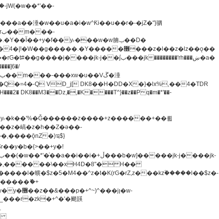
�=4�-Q VD_j[ DK8��H�DD�X�}�lx%,��4�TDR
u8�y˫�k��'%�Ǧ������z����+z������+��뢻