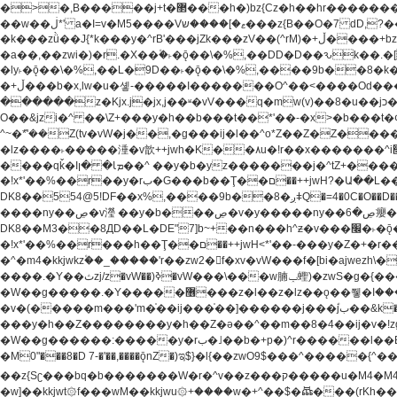
�>�,B�����j+t�޲���h�)bz{Cz�h��hr�������V��O��,����^j۫z�á'(�f�u�^r�b�w�隝��������^�ǿz�讷���b� ,z�b��b�+t� ��z����m���-
��w��ڶ*' a�I=v�M5����Vޱ�]����ש���z{B��O�7 dD,?��m��ږ��k%-��j���+�������*'��52H@�2�`!�� LDU����r�ݱ�Z��������k���y͇��i�+ڵ�6>�����jך���!
�k���zǜ��J{*k���y�^rB'���jZk���zV��(^rM)�+ڵ����+bz�k���z�)�+ڵ�rnnX�~�ܶ*'r�춻��,��+�G���sa��h��a��6>���������+zҞ�G���j���m�+ zw�j׀���!
�a��,
��zwi�)�r.�X��۫�˫�ǭ��\�%,��DD�D��ԅk��.�
�ly˫�ǭ��\�%,��L�9D��˫�ǭ��\�%,����9b��8�k�
�+ڵ���b�x,lw�u�솋-�����I�������O^��<����Od�����azz��&���w]4�M=��}�����Ǣ�a��@qǩ�ױ��m�V��X�jب��a�i~�iZ��bq�b��Z��)���ھ'♨
������z�Kjx.j�jx,j��ʶ�vV���q�mw(v)��8�u��jכ�&��ਞ��f�j� ��y�b�yz������ �u�'��.��^�笶�Ry�^��Cz�]�˦z{Ry�^��L�קj��jגy�^��R�ק�w�y�^��T���I�<-
O��&jzi�^ ��\Z+���y�h��b���t��*'��-�x>�b���t�¢�"z�]��ئzkkjwu�O}���Wnf�h^ƶ�v���׬קrW
^~�ܶ*'��Z(tv�vW�j��,�g���ij�l��^o*Z��Z�Z������ݥ�a�����֫����a��)���q�!y�����W������ky�r��.�*�z��jib��ނ+-z�"�ڝ�&u�Z��
�lz����˫�����涶�v歆++jwh�K��٨u�!r��x�������^i׫���y�'��^���u�,n�u������y�^��h�ץ�蟚�^o*Z���2)♩ay�^��h��$�)j�(�!ij���^��a�����u���-��-
����qǩ�Iܡا� �ן��^ ��y�b�yz�������j�^tZ+����� �r��{k�Y�q�!y�lz�u���-��-���^���i�Oqǩ�����y��I���kkjwy�z�D���x �*]y�Z���
�!x*'��%��r��y�rب�G���b��Ţ��ם��++jwH?�Ա��L����+o*Z�ɨu毢'l4��d�J+,��(�z'[Z���m�W���^���Q�M3��8ݓ- �D��L�DE"7]\��lz�)���k'!
DK8��554@5!DF��x%,����9b
����ny��ڝ�v瀅 ��y�b���ڝ�v�y�����ny��ڝ�6癭����nx ��y�b�yz������![ʖ���(�@'��� �@Q�=5��++jwh�K����,
DK8��M3��8ДD��L�DE"7]b~+��n���h^ƶ�v���׬�˫�ǭ��\�%,��<䓶��r���h��! DK8��M3��Dz,�,�*'���O*^j�e�ƭ�����'��֩�X�jب����qǩ�Iܡا� �ן��^
�!x*'��%��r���h��Ţ��ם��++jwH<*'��-���y�Z�+�r���h��! DK8��9$� B�J;(��ܡ׮���jg��'ij�0��O��ڝ�t�M=��}zf��蝂f���&��܅��
�^�m4�kkjwkz۫��_�����'r��zw2�f�xv�vW���f�[bi�ajwezh\��vW�rhr���
����.�Y��ثzj/z�vW��)ߢ�vW���\���w腩ݕ蟶)�zwS�g�{����ݕ�.�Y��ؚu�Z��^���(b~���)�r���m�ǥy�f�M4�'�z����6�M+z����4��^z���L!
�W��g�����.�Y��؜���޶���z�l��z�lz��ǫ��쮛�ا�����-����۫jب�[Z��m���^j��ji���⽫^~�ܶ*'u�,F�r��ښ��E@�6N�h��O���x*'���-��[�׿��?�Laj�-�ǫ��톷
�v�(�����m���'m�֫��ij���֫��]������j���۫jب��&k��y����jk-���v�t�^tzwi�)���ښǧv�"�����z�"������y�Z�Ǯ�[Z����-
���y�h��Z��������y�h��Z�ǝ��^��m��8�4��ij�v�!zg���a��lzwS
�W��g������:�����y�rب�˩��b�+p�)^r������l��B�y�g�����v�,��%��h��-��ky���{^��+y�^��oz��ʗ������ޮ'�竝��}�lz���ky������bz{Zu�颻^���z�춽
�M0"���8�D 7-�'��,����ǭnZ�)ಇ$}�l{��zwO9$���^�����{^��ޞ an�gz����ݶ��ܫz��I7�v�"���L��ֹ�z���h���ꔱ���������ݢe,z� z{k��
��z{Sʗ���bq�b��� ����W�r�^v��z���ק�����u�M4�M4ҹ�z�q�m���z���w��*'��jX�z��z�Ţ��ם�涶
�w]��kkjwt۞f���wM��kkjwu۞+����w�+^��$�ꬡ���(rKh��B�y��