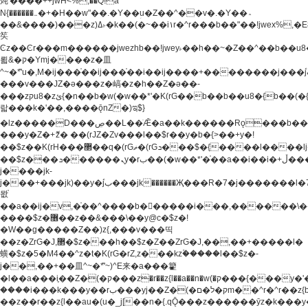
炖'����++jwH<%,��Q!a
N{������܅�+�H��w"��.�Y��ؚu�Z��^��v�.�Y��؞
��&����)���z)ߡ˫�k��(�~��i١r�^r���b��"��!jwex%,�E8t�<#��{Jު
笶
Ͼz��Ͼr���m������jwezhb��!jwey˫��h��~�Z��^��b��
뢻&�ק�Ymj����z�⽫
^~�ܶ*'u�,M�ij���֫��ij���֫��i��ij����+��������j���۫jب���w.���s)����jk-
���v���JZ�ǝ���z�嵪�z�h��Z�ǝ��-
���zקu8�zئ{�n��b�w(�w��*'�K(rG��b��b��u8�{b��(�{l����(�˫����ئy��N)���$~���^�,��+��
랇���k�'��,����ǭnZ�)ಇ$}
�lz�����D���ڝ��L��ֹǢ�a��k������Rǫ���b���v���������zZ�Zt*'��-
���y�Z�+ޮz� ��(rJZ�Zv���l��$r��y�b�{>��+y�!
��$z��K(rH���޲��q�(rGޡ�(rGܖ���$�{����l����lj�������,���ˬ���M4��+y�!
��$z���ܖ������ܢy�rب��(�w��*'�֫��a��i��i�+ڵ���b�w]�����jk-
j����jk-
j���+���jk)��y�۫jب���jk������Җ���R�7�j�������l�7��n)j�v���
뫖֫
��a��ij�v,�֫��^����b������i���,������\
����$z�޶��z��&���\��y@ϲ�$z�!
�W��g�����Z��)z{,���v���띡
��z�ZrG�J,޲�$z���h��$z�Z��ZrG�J,��,��+�����l�
蟥�$z�5�M4��^z�t�K(rG�rZ,z���kz۫�����l��$z�-
j��,��+��⽫^~�ܶ*'~)^E来�a���籊
�l��a���i֛��Z�(�ק���z�r��z{l��a��n�w(�ק���{���y�'����,޲��zw(�ק�����������ޮ�+
����i���k���y��rب���yj��Z�(�ק�ל�םm��^r�^r��z{b}
��z��r��z{l��au�(u�_j[��n�{.qǬ���z������ȳz�k���y�y�޶��z��&���p�+^~)^�