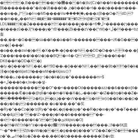
�>�,B�����j+t�޲���h�)bz{Cz�h��hr�������V��O��,����^j۫z�á'(�f�u�^r�b�w�
隝��������^�ǿz�讷���b� ,z�b��b�+t� ��z����m���-
��w��ڶ*' a�I=v�M5����Vޱ�]����ש���z{B��O�7 dD,?
��m��ږ��k%-��j���+�������*'��52H@�2�`!��
LDU����r�ݱ�Z��������k���y͇��i�+ڵ�6>�����jך���!
�k���zǜ��J{*k���y�^rB'���jZk���zV��(^rM)�+ڵ����+bz�k���z�)�+ڵ�rnnX�~�ܶ*'r�
춻
��,��+�G���sa��h��a��6>���������+zҞ�G���
zw�j׀���!
�a��,
��zwi�)�r.�X��۫�˫�ǭ��\�%,��DD�D��ԅk��
'Z���r����\��lz�)��BQ�=4�-Q VD_j[r���h��!
DK8��H�DD�X�}
�ly˫�ǭ��\�%,��L�9D��˫�ǭ��\�%,����9b��8�k�
涶�w]��kkjwt۞f���wM��kkjwu۞?
�d��ܥz������ǫ~)�z�k�{ay�^�������m>$
�+ڵ���b�x,lw�u�솋-
�����I�������O^��<����Od�����azz��&���w]4�
�����Ǣ�a��@qǩ�ױ��m�V��X�jب��a�i~�iZ��bq�b��Z��)���ھ'♨
������z�Kjx.j�jx,j��ʶ�vV���q�mw(v)��8�u��jכ�&��ਞ��f�j�
��y�b�yz������ �u�'��.��^�笶
�Ry�^��Cz�]�˦z{Ry�^��L�קj��jגy�^��R�ק�w�y�^��T���I�<-
O��&jzi�^ ��\Z+���y�h��b���t��*'��-
�x>�b���t�¢�"z�]��ئzkkjwu�O}
���Wnf�h^ƶ�v���׬קrW����y������ݢf��6Қ⽫
^~�ܶ*'��Z(tv�vW�j��,�g���ij�l��^o*Z��Z�Z������ݥ�a�����֫����a��)���q�!y�����W������ky�r��.�*�z��j
z�"�ڝ�&u�Z��-��,��k}�lz����˫�����涶�v歆