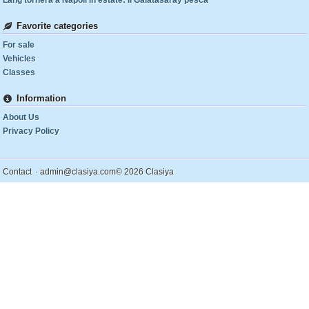
Lang tornerà a Napoli in estate: il Galatasaray pesca
Favorite categories
For sale
Vehicles
Classes
Information
About Us
Privacy Policy
.
Contact
admin@clasiya.com
© 2026 Clasiya