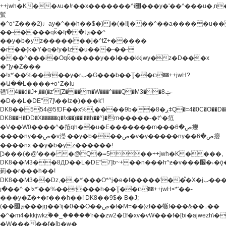
++jwh�K��٨u�!r��x�������^i׫���y�'��^���u�,n�u������y�^��h�ץ�
蟚
�^o*Z���2)♩ay�^��h��$�)j�(�!ij���^��a�����u��
��-����qǩ�Iܡا� �ן��^
��y�b�yz�������j�^tZ+�����
�r��{k�Y�q�!y�lz�u���-��-
���^���i�Oqǩ�����y��I���kkjwy�z�D���x
�*]y�Z���
�!x*'��%��r��y�rب�G���b��Ţ��ם��++jwH?
�Ա��L����+o*Z�ɨu
毢'l4��d�J+,��(�z'[Z���m�W���^���Q�M3��8ݓ-
�D��L�DE"7]\��lz�)���k'!
DK8��554@5!DF��x%,����9b��8�ږǂQ�=4�0C�O��D��L#�4@�L�9D�
DK8��H�DD�X
�����q�!x��)��l��h��^}�ޮm�����-�t^�笵
�V��W0����^�笵qh��u�E�������m���ڝ�6癭
����ny��ڝ�v瀅 ��y�b���ڝ�v�y�����ny��ڝ�6癭
����nx ��y�b�yz������!
[ʖ���(�@'��� �@Q�=5��++jwh�K����,
DK8��M3��8ДD��L�DE"7]b~+��n���h^ƶ�v���׬�˫�ǭ��\�%,��<
䓶��r���h��!
DK8��M3��Dz,�,�*'���O*^j�e�ƭ�����'��֩�X�jب����qǩ�Iܡا�
�ן��^ �!x*'��%��r���h��Ţ��ם��++jwH<*'��-
���y�Z�+�r���h��! DK8��9$� B�J;
(��ܡ׮���jg��'ij�0��O��ڝ�t�M=��}zf��蝂f���&��܅��
�^�m4�kkjwkz۫��_�����'r��zw2�f�xv�vW���f�[bi�ajwezh\
�W�����f�[b�w�