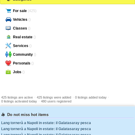
For sale
(425)
Vehicles
()
Classes
()
Real estate
()
Services
()
Community
()
Personals
()
Jobs
()
-
-
-
425 listings are active
425 listings were added
0 listings added today
-
0 listings activated today
480 users registered
Do not miss hot items
Lang tornerà a Napoli in estate: il Galatasaray pesca
Lang tornerà a Napoli in estate: il Galatasaray pesca