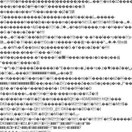
�W(�H��֫��ij���֫��]������j���۫jب���w&�zZ�����i�<�]4���y�Z�Ǯ�[Z����-
���y�h��Z��m����֫����a��涶
�w��u�a�i�w^Ƙi��u��r�-�jZ�"}驷
*Z�����a�����Z�����a���N)��)��۫jب�����-
�G�����h\��f�[b�x�r���m�ǭ��f�%,ÏL��M$�r�܅�ݕ�&���rب��m���-
��a������+&jG����ݕ�ڱ�h�фN����,m�+�H��w"��!
�G.�Y��ؚu�Z��^�!
��ݕ�����f�[b{���x��b��~�.�Y��آ��+y�f��y˫���w�w
腩ݕ��D� ��L�� G(u�+z����>��뢻>�˫�k��*ޚ�ޅ�ݕ顊w腩
ݕ�.�W%�Ǣ��!jwez'�g�����!�G.�Y��ؚu�Z��^�!
���x��˫�k��+��-�4�|!
�W��g�����.�Y��؜���޶���z�l��z�lz��ǫ��욇
^���j����z�⽫
^~�ܶ*'u�,����Z�����)i�^E��xw�u�ڶ֜��+q�,z�ޮ�)��Z��tۆ��ڞ����z�����*Z�Ǭ[ږ'GM3ۺױ������rG�t#��g����j����jk-
j��۫jب���jk��������'rh���ښ�a�杳
�<Җ���ij���mj��,�����a��mj����z�k�kZ�����jx��z���4���
����yV���9������i׫E��y��zȦ�Zz����Z��zwS�g��g�v�ڶ*'��z�l��
뢻4�.�Y��آ�+\��f�[b��h�١ DK0��0�8�D
4��w&���rب��m���-���xw�u��Vڱ�涶
�u�\��b�+n�W.�[��mj����BQ�=4DMDMM HQ���
DK8��8��X��25�����D��M2 ��%,���M$�
�Q=�Q�=4�-Q VD_j[ DK8��H�DD�X�}
�lx%,��4�TDR �BQ�M3��8ݓ-
�D��Lt�
BQ�=0�4�M2 ��%,��I"�`�E�����D��M$�TDH��I7ږǂQ�=1�
DK8��M3��Dz,�,�K����T^}��z��Pq�m�*'��-
���y�Z�+�\Z+���y�h��b���t��*'��-�x>�b���t�Ӯ