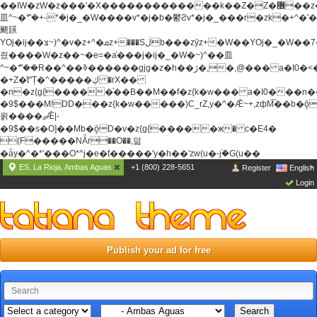
��ߊW�zW�z���'�X�������������k��Z�Z�޶��z��&���]zW�y��z�
⽫^~�ܶ*'�+-*�j�_�W����v*�j�b�鬱Ƨv*�j�_���r�zk�+^�'�
颵韺
YOj�ij��צ~)^�v�z+^�ܩz+���Sڶb���zȳz+�W��YOj�_�W��7��YOj�t���˛��
즸����W�z��~�e=�aⷭ���j�ij�_�W�~)^��⽫
^~�ܶ*'��R��^��ߢ������gjg�z�h��ڙ�,
�,@��� a�I0�<
�+Z�֫t"Ț�^�����ڮ �rX��
�n�z{g{�����֫��B��M��f�z{k�w��� a�I0���n��YhrAb��2�
�9$���M!DD���z{k�w�����)C_rZ,y�^�Ǣ~+,zфM͡��b�
욁����ޖǢ|-
�9$��s�O]��Mb�ǭD�v�z{g{�����ж� c�E4�
(F�����ΝǞr��O��,덞
�ǡy�^�*'���O*^j�e�ƭ�����'y�h��'zw(u�-j۬�G(u��
ES, La Rioja, Ambas Aguas
+1 (800) 228-5651
Register
English
Login
Publish your ad for free
Search