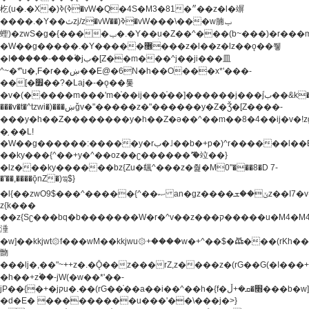
杚(u�.�X�)ߢ)ߢ�vW�Q�4S�M3�81�״��z�l�竮
����.�Y��ثzj/z�vW��)ߢ�vW���\���w腩ݕ
蟶)�zwS�g�{����ݕ�.�Y��ؚu�Z��^���(b~���)�r���m�ǥy�f�M4�'�z����6�M+z����4��^z���L!
�W��g�����.�Y��؜���޶���z�l��z�lz��ǫ��쮛
�ا�����-����۫jب�[Z��m���^j��ji���⽫
^~�ܶ*'u�,F�r��ښ��E@�6N�h��O���x*'���-
��[�׿��?�Laj�-�ǫ��톷
�v�(�����m���'m�֫��ij���֫��]������j���۫jب��&k��y����jk-
���v�t�^tzwi�)���ښǧv�"�����z�"������y�Z�Ǯ�[Z����-
���y�h��Z��������y�h��Z�ǝ��^��m��8�4��ij�v�!zg���a�
�֥ ��L!
�W��g������:�����y�rب�˩��b�+p�)^r������l��B�y�g�����v�,��%��h��-
��ky���{^��+y�^��oz��ʗ������ޮ'�竝��}
�lz���ky������bz{Zu�颻^���z�춽�M0"���8�D 7-
�'��,����ǭnZ�)ಇ$}
�l{��zwO9$���^�����{^��ޞ an�gz����ݶ��ܫz��I7�v�"���L��ֹ�z���h���ꔱ���������ݢe,z�
z{k���
��z{Sʗ���bq�b��� ����W�r�^v��z���ק�����u�M4�M4ҹ�z�q�m���z���w��*'��jX�z��z�Ţ��ם�
涶
�w]��kkjwt۞f���wM��kkjwu۞+����w�+^��$�ꬡ���(rKh��B�y�
朆
���lj�,��"~++z�.�Ǭ��z���rZ,z����z�(rG��G(�ا���+^��$��$z������nz�(rG���^z�_���r(rG���,}
�h��+z۫��-jW(�w��*'��-
jP��{�+�jקu�.��(rG��֫��a��i��^��h�{f�׫�ܩ�+ڵ���b�w]���n��jk?
�d�E� ���������u���'��\���j�>}